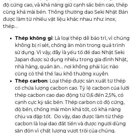
độ cứng cao, và khả năng giữ cạnh sắc bén cao, thép
cũng khá mài bén. Thông thường dao Seki Nhật Bản
được làm từ nhiều vật liệu khác nhau như: inox,
thép…
Thép không gỉ
: Là loại thép dễ bảo trì, vì chúng
không bị rỉ sét, chống ăn mòn trong quá trình
sử dụng. Vì vậy, đây là yếu tố để dao Nhật Seki
Japan được sử dụng nhiều trong gia đình Nhật,
nhà hàng, quán ăn… nơi không phải lúc nào
cũng có thể thể lau khô thường xuyên.
Thép carbon
: Loại thép được sản xuất từ ​​thép
có chứa lượng cacbon cao. Tỷ lệ cacbon của lưỡi
thép cacbon cao dao động từ 0,6 đến 2,5%, có
cạnh cực kỳ sắc bén. Thép carbon có độ cứng,
độ bền, chống mài mòn khá tốt, có khả năng
chịu va đập tốt. Do vậy, dao được làm từ thép
cacbon là loại dao đắt tiền và được người dùng
săn đón vì chất lượng vượt trội của chúng.