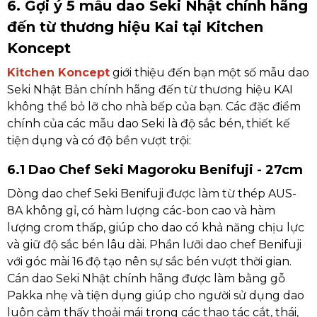
6. Gợi ý 5 mẫu dao Seki Nhật chính hãng
đến từ thương hiệu Kai tại Kitchen
Koncept
Kitchen Koncept
giới thiệu đến bạn một số mẫu dao
Seki Nhật Bản chính hãng đến từ thương hiệu KAI
không thể bỏ lỡ cho nhà bếp của bạn. Các đặc điểm
chính của các mẫu dao Seki là độ sắc bén, thiết kế
tiện dụng và có độ bền vượt trội:
6.1 Dao Chef Seki Magoroku Benifuji - 27cm
Dòng dao chef Seki Benifuji được làm từ thép AUS-
8A không gỉ, có hàm lượng các-bon cao và hàm
lượng crom thấp, giúp cho dao có khả năng chịu lực
và giữ độ sắc bén lâu dài. Phần lưỡi dao chef Benifuji
với góc mài 16 độ tạo nên sự sắc bén vượt thời gian.
Cán dao Seki Nhật chính hãng được làm bằng gỗ
Pakka nhẹ và tiện dụng giúp cho người sử dụng dao
luôn cảm thấy thoải mái trong các thao tác cắt, thái,