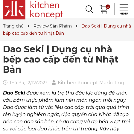
DỤNG CỤ LÀM BÁNH
PHỤ KIỆN & TRANG
LY, BÌNH NƯỚC,
0
DANH MỤC KHÁC
PHỤ KIỆN RƯỢU
PHỤ KIỆN BẾP
NỒI, CHẢO
DAO, KÉO
QUAY LẠI
QUAY LẠI
QUAY LẠI
QUAY LẠI
QUAY LẠI
QUAY LẠI
QUAY LẠI
QUAY LẠI
TRÍ BÀN ĂN
DECANTER
& MÌ Ý
ET SALE
TIN TỨC
Trang chủ
Review Sản Phẩm
Dao Seki | Dụng cụ nhà
Nồi
Dao
Tô, Chén, Dĩa
Dụng Cụ Nhà Bếp
Dụng Cụ Làm Pasta
Ly Pha Lê
Đầu Rót
Sản Phẩm Cho Bé
bếp cao cấp đến từ Nhật Bản
Chảo
Dao Đức
Dao, Muỗng, Nĩa
Hũ Đựng Thực Phẩm
Dụng Cụ Làm Bánh
Ly Gốm, Sứ
Bộ Dụng Cụ
Nến Thơm, Nến Ngọc Trai
Dao Seki | Dụng cụ nhà
Nồi Áp Suất
Dao Nhật
Trang Trí Bàn Ăn
Lót Nồi & Tay Cầm
Khay Nướng Bánh
Ly Thủy Tinh
Bình Giữ Mát
Tinh Dầu
bếp cao cấp đến từ Nhật
Wok
Kéo
Hũ Đựng Gia Vị
Dụng Cụ Làm Kem
Bình Nước
Thiết Bị Sục Oxy
Dung Dịch Sát Khuẩn
Bản
Xửng Hấp
Phụ Kiện Dao
Ấm Trà
Máy Ép Đa Năng
Decanter
Hút Chân Không
Vệ Sinh Nhà Cửa
Kitchen Koncept Marketing
Thứ Ba, 12/12/2023
Khay Gang, Lò Nướng
Khăn Bàn Ăn
Máy Chiết Rượu
Bình, Ly & Hũ Giữ Nhiệt
Dao Seki
được xem là trợ thủ đắc lực dùng để thái,
cắt, băm thực phẩm làm nên món ngon mỗi ngày.
Phụ Kiện Gang
Dụng Cụ Pha Chế
Bình Trà
Dao được làm từ vật liệu cao cấp, trải qua quá trình
Khui Rượu, Nút Chai
rèn luyện nghiêm ngặt, độc quyền của Nhật đã tạo
nên con dao sắc bén, có độ cứng và độ bén vượt trội
so với các loại dao khác trên thị trường. Vậy hãy