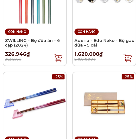
CÒN HÀNG
CÒN HÀNG
ZWILLING - Bộ đũa ăn - 6
Aderia - Edo Neko - Bộ gác
cặp (2024)
đũa - 5 cái
326.946₫
1.620.000₫
363.273₫
2.160.000₫
-25%
-25%