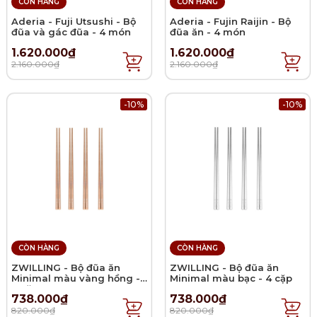
CÒN HÀNG
CÒN HÀNG
Aderia - Fuji Utsushi - Bộ
Aderia - Fujin Raijin - Bộ
đũa và gác đũa - 4 món
đũa ăn - 4 món
1.620.000₫
1.620.000₫
2.160.000₫
2.160.000₫
-10%
-10%
CÒN HÀNG
CÒN HÀNG
ZWILLING - Bộ đũa ăn
ZWILLING - Bộ đũa ăn
Minimal màu vàng hồng -
Minimal màu bạc - 4 cặp
4 cặp
738.000₫
738.000₫
820.000₫
820.000₫