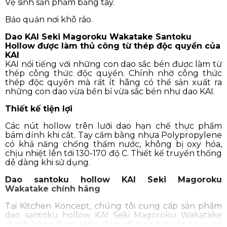
Vệ sinh sản phẩm bằng tay.
Bảo quản nơi khô ráo.
Dao KAI Seki Magoroku Wakatake Santoku
Hollow được làm thủ công từ thép độc quyền của
KAI
KAI nổi tiếng với những con dao sắc bén được làm từ
thép công thức độc quyền. Chính nhờ công thức
thép độc quyền mà rất ít hãng có thể sản xuất ra
những con dao vừa bền bỉ vừa sắc bén như dao KAI.
Thiết kế tiện lợi
Các nút hollow trên lưỡi dao hạn chế thực phẩm
bám dính khi cắt. Tay cầm bằng nhựa Polypropylene
có khả năng chống thấm nước, không bị oxy hóa,
chịu nhiệt lên tới 130-170 độ C. Thiết kế truyền thống
dễ dàng khi sử dụng.
Dao santoku hollow KAI Seki Magoroku
Wakatake chính hãng
Tại Kitchen Koncept, chúng tôi cung cấp sản phẩm
dao santoku hollow KAI Seki Magoroku Wakatake
chính hãng được kiểm định rõ ràng bởi các cơ quan