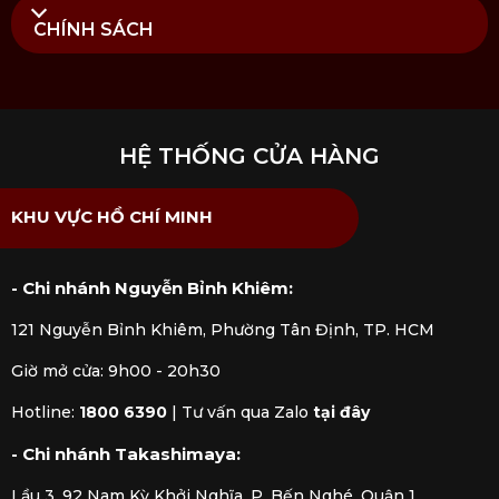
CHÍNH SÁCH
HỆ THỐNG CỬA HÀNG
KHU VỰC HỒ CHÍ MINH
- Chi nhánh Nguyễn Bỉnh Khiêm:
121 Nguyễn Bỉnh Khiêm, Phường Tân Định, TP. HCM
Giờ mở cửa: 9h00 - 20h30
Hotline:
1800 6390
|
Tư vấn qua Zalo
tại đây
- Chi nhánh Takashimaya:
Lầu 3, 92 Nam Kỳ Khởi Nghĩa, P. Bến Nghé, Quận 1