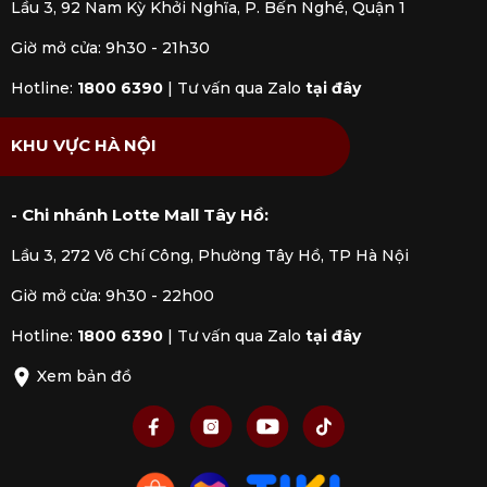
Lầu 3, 92 Nam Kỳ Khởi Nghĩa, P. Bến Nghé, Quận 1
kiệm thời gian. Điều này rất phù hợp cho những
ai có cuộc sống bận rộn nhưng vẫn muốn tự
Giờ mở cửa: 9h30 - 21h30
thưởng thức những bữa ăn gia đình.
Hotline:
1800 6390
|
Tư vấn qua Zalo
tại đây
KHU VỰC HÀ NỘI
- Chi nhánh Lotte Mall Tây Hồ:
Lầu 3, 272 Võ Chí Công, Phường Tây Hồ, TP Hà Nội
Giờ mở cửa: 9h30 - 22h00
Hotline:
1800 6390
|
Tư vấn qua Zalo
tại đây
Xem bản đồ