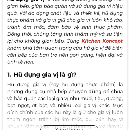
gian bếp, giúp bảo quản và sử dụng gia vị hiệu
quả. Với đa dạng chất liệu và thiết kế, hũ đựng
thực phẩm và gia vị giữ cho gia vị luôn khô ráo,
tránh ẩm mốc, đảm bảo vệ sinh thực phẩm.
Đồng thời, chúng tăng tính thẩm mỹ và sự tiện
lợi cho không gian bếp. Cùng
Kitchen Koncept
khám phá tầm quan trọng của hũ gia vị để biến
căn bếp của bạn trở nên gọn gàng, hiện đại và
tinh tế hơn.
1. Hũ đựng gia vị là gì?
Hũ đựng gia vị (hay hũ đựng thực phẩm) là
những dụng cụ nhà bếp chuyên dùng để chứa
và bảo quản các loại gia vị như muối, tiêu, đường,
bột ngọt, ớt bột, và nhiều loại gia vị khác. Mục
đích chính của các hũ này là giữ cho gia vị luôn
thơm ngon, tránh bị ẩm mốc, bụi bẩn, hay vi
khuẩn xâm nhập. Hũ gia vị thường được làm từ