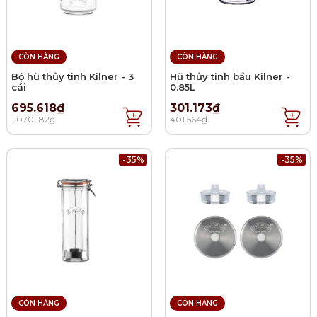
CÒN HÀNG
CÒN HÀNG
Bộ hũ thủy tinh Kilner - 3
Hũ thủy tinh bầu Kilner -
cái
0.85L
695.618₫
301.173₫
1.070.182₫
401.564₫
-35%
-35%
CÒN HÀNG
CÒN HÀNG