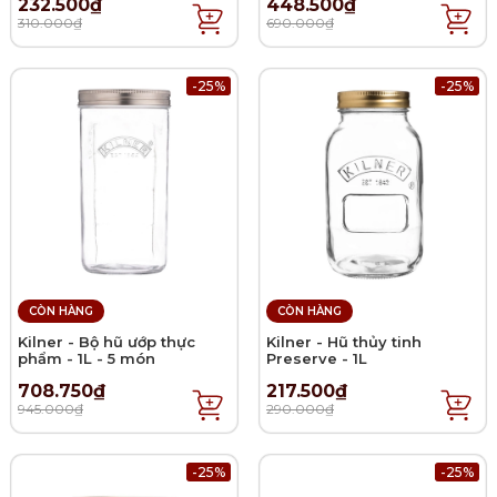
232.500₫
448.500₫
310.000₫
690.000₫
-25%
-25%
CÒN HÀNG
CÒN HÀNG
Kilner - Bộ hũ ướp thực
Kilner - Hũ thủy tinh
phẩm - 1L - 5 món
Preserve - 1L
708.750₫
217.500₫
945.000₫
290.000₫
-25%
-25%