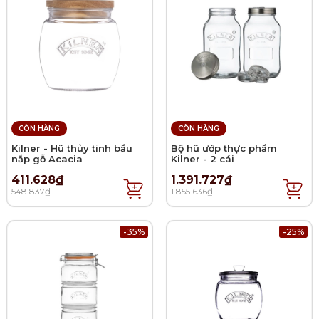
CÒN HÀNG
CÒN HÀNG
Kilner - Hũ thủy tinh bầu
Bộ hũ ướp thực phẩm
nắp gỗ Acacia
Kilner - 2 cái
411.628₫
1.391.727₫
548.837₫
1.855.636₫
-35%
-25%