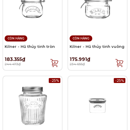
CÒN HÀNG
CÒN HÀNG
Kilner - Hũ thủy tinh tròn
Kilner - Hũ thủy tinh vuông
183.355₫
175.991₫
244.473₫
234.655₫
-25%
-25%