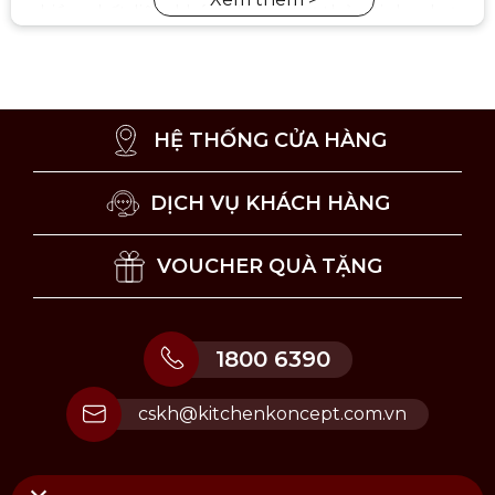
nhiều chất liệu khác nhau như thủy tinh, nhựa,
và gốm sứ.
HỆ THỐNG CỬA HÀNG
DỊCH VỤ KHÁCH HÀNG
VOUCHER QUÀ TẶNG
1800 6390
cskh@kitchenkoncept.com.vn