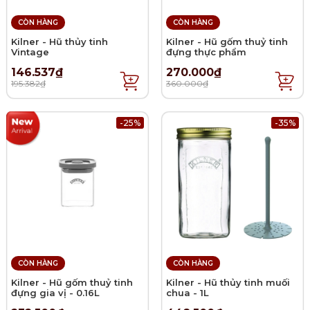
CÒN HÀNG
CÒN HÀNG
Kilner - Hũ thủy tinh
Kilner - Hũ gốm thuỷ tinh
Vintage
đựng thực phẩm
146.537₫
270.000₫
195.382₫
360.000₫
-25%
-35%
CÒN HÀNG
CÒN HÀNG
Kilner - Hũ gốm thuỷ tinh
Kilner - Hũ thủy tinh muối
đựng gia vị - 0.16L
chua - 1L