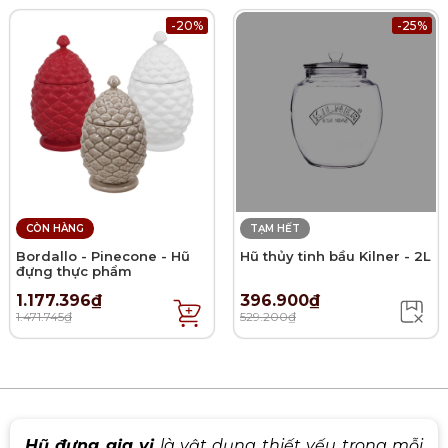
-20%
-25%
CÒN HÀNG
TẠM HẾT
Bordallo - Pinecone - Hũ
Hũ thủy tinh bầu Kilner - 2L
đựng thực phẩm
1.177.396₫
396.900₫
1.471.745₫
529.200₫
Hũ đựng gia vị
là vật dụng thiết yếu trong mỗi