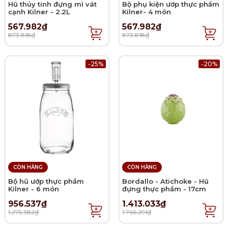
Hũ thủy tinh đựng mì vát
Bộ phụ kiện ướp thực phẩm
cạnh Kilner - 2.2L
Kilner- 4 món
567.982₫
567.982₫
873.818₫
873.818₫
-25%
-20%
CÒN HÀNG
CÒN HÀNG
Bộ hũ ướp thực phẩm
Bordallo - Atichoke - Hũ
Kilner - 6 món
đựng thực phẩm - 17cm
956.537₫
1.413.033₫
1.275.382₫
1.766.291₫