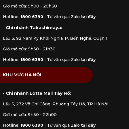
như đường cát, đường nâu, hoặc đường bột. Chất
Giờ mở cửa: 9h00 - 20h30
liệu của lọ đường thường là thủy tinh, nhựa hoặc
gốm sứ, giúp bảo quản đường tốt và dễ dàng vệ
Hotline:
1800 6390
|
Tư vấn qua Zalo
tại đây
sinh. Thiết kế của lọ đường thường có nắp đậy
- Chi nhánh Takashimaya:
kín để giữ cho đường không bị ẩm và bám bụi,
đảm bảo đường luôn khô ráo và sẵn sàng sử
Lầu 3, 92 Nam Kỳ Khởi Nghĩa, P. Bến Nghé, Quận 1
dụng.
Giờ mở cửa: 9h30 - 21h30
2.2. Lọ tiêu
Hotline:
1800 6390
|
Tư vấn qua Zalo
tại đây
Lọ tiêu được thiết kế chuyên dụng để đựng tiêu
hạt hoặc tiêu xay. Chúng thường có nắp đậy chắc
KHU VỰC HÀ NỘI
chắn, đảm bảo giữ cho tiêu luôn tươi mới và
không bị ẩm mốc. Thiết kế của lọ tiêu cũng giúp
- Chi nhánh Lotte Mall Tây Hồ:
người dùng dễ dàng lấy tiêu khi sử dụng, mang
lại sự tiện lợi trong quá trình nấu nướng. Với
Lầu 3, 272 Võ Chí Công, Phường Tây Hồ, TP Hà Nội
những loại lọ tiêu được làm từ thủy tinh hoặc
nhựa cao cấp, bạn có thể dễ dàng quan sát lượng
Giờ mở cửa: 9h30 - 22h00
tiêu bên trong và bổ sung khi cần thiết.
Hotline:
1800 6390
|
Tư vấn qua Zalo
tại đây