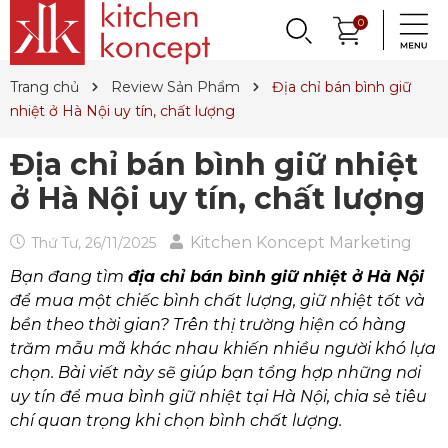
DỤNG CỤ LÀM BÁNH
PHỤ KIỆN & TRANG
LY, BÌNH NƯỚC,
0
DANH MỤC KHÁC
PHỤ KIỆN RƯỢU
PHỤ KIỆN BẾP
NỒI, CHẢO
DAO, KÉO
QUAY LẠI
QUAY LẠI
QUAY LẠI
QUAY LẠI
QUAY LẠI
QUAY LẠI
QUAY LẠI
QUAY LẠI
TRÍ BÀN ĂN
DECANTER
& MÌ Ý
ET SALE
TIN TỨC
Trang chủ
Review Sản Phẩm
Địa chỉ bán bình giữ
Nồi
Dao
Tô, Chén, Dĩa
Dụng Cụ Nhà Bếp
Dụng Cụ Làm Pasta
Ly Pha Lê
Đầu Rót
Sản Phẩm Cho Bé
nhiệt ở Hà Nội uy tín, chất lượng
Chảo
Dao Đức
Dao, Muỗng, Nĩa
Hũ Đựng Thực Phẩm
Dụng Cụ Làm Bánh
Ly Gốm, Sứ
Bộ Dụng Cụ
Nến Thơm, Nến Ngọc Trai
Địa chỉ bán bình giữ nhiệt
Nồi Áp Suất
Dao Nhật
Trang Trí Bàn Ăn
Lót Nồi & Tay Cầm
Khay Nướng Bánh
Ly Thủy Tinh
Bình Giữ Mát
Tinh Dầu
ở Hà Nội uy tín, chất lượng
Wok
Kéo
Hũ Đựng Gia Vị
Dụng Cụ Làm Kem
Bình Nước
Thiết Bị Sục Oxy
Dung Dịch Sát Khuẩn
Kitchen Koncept Marketing
Thứ Tư, 26/11/2025
Xửng Hấp
Phụ Kiện Dao
Ấm Trà
Máy Ép Đa Năng
Decanter
Hút Chân Không
Vệ Sinh Nhà Cửa
Bạn đang tìm
địa chỉ bán bình giữ nhiệt ở Hà Nội
Khay Gang, Lò Nướng
Khăn Bàn Ăn
Máy Chiết Rượu
Bình, Ly & Hũ Giữ Nhiệt
để mua một chiếc bình chất lượng, giữ nhiệt tốt và
bền theo thời gian? Trên thị trường hiện có hàng
Phụ Kiện Gang
Dụng Cụ Pha Chế
Bình Trà
trăm mẫu mã khác nhau khiến nhiều người khó lựa
chọn. Bài viết này sẽ giúp bạn tổng hợp những nơi
Khui Rượu, Nút Chai
uy tín để mua bình giữ nhiệt tại Hà Nội, chia sẻ tiêu
chí quan trọng khi chọn bình chất lượng.