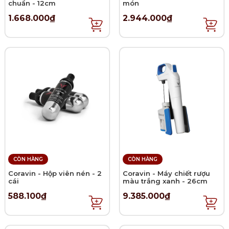
chuẩn - 12cm
món
1.668.000₫
2.944.000₫
CÒN HÀNG
CÒN HÀNG
Coravin - Hộp viên nén - 2
Coravin - Máy chiết rượu
cái
màu trắng xanh - 26cm
588.100₫
9.385.000₫