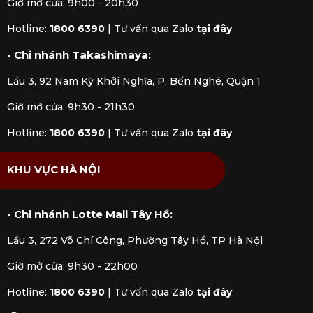
Giờ mở cửa: 9h00 - 20h30
Hotline:
1800 6390
|
Tư vấn qua Zalo
tại đây
- Chi nhánh Takashimaya:
Lầu 3, 92 Nam Kỳ Khởi Nghĩa, P. Bến Nghé, Quận 1
Máy chiết rượu Coravin
Giờ mở cửa: 9h30 - 21h30
2. Điểm nổi bật trong công nghệ sản
Hotline:
1800 6390
|
Tư vấn qua Zalo
tại đây
xuất của Coravin
KHU VỰC HÀ NỘI
Coravin nổi tiếng với các công nghệ tiên tiến và
sáng tạo, giúp bảo quản và thưởng thức rượu
vang một cách tối ưu nhất. Dưới đây là một số đặc
- Chi nhánh Lotte Mall Tây Hồ:
điểm nổi bật trong công nghệ sản xuất của
Lầu 3, 272 Võ Chí Công, Phường Tây Hồ, TP Hà Nội
thương hiệu:
Giờ mở cửa: 9h30 - 22h00
2.1 Công nghệ rót rượu không cần mở nắp
chai
Hotline:
1800 6390
|
Tư vấn qua Zalo
tại đây