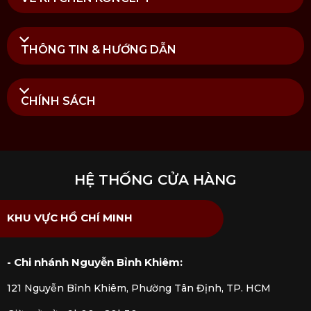
đón nhận nồng nhiệt bởi các chuyên gia và người
yêu rượu vang toàn cầu.
Coravin
đã mở rộng
dòng sản phẩm, từ bộ dụng cụ sang
máy chiết
THÔNG TIN & HƯỚNG DẪN
rượu
không cần mở nắp đến các phụ kiện bảo
quản rượu vang cao cấp, mang đến giải pháp tối
ưu cho việc thưởng thức và lưu trữ rượu vang.
CHÍNH SÁCH
HỆ THỐNG CỬA HÀNG
KHU VỰC HỒ CHÍ MINH
- Chi nhánh Nguyễn Bỉnh Khiêm:
121 Nguyễn Bỉnh Khiêm, Phường Tân Định, TP. HCM