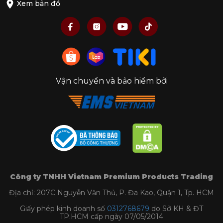
Đây là công nghệ độc quyền của Coravin, cho
Xem bản đồ
phép rượu vang được rót ra dễ dàng mà không
cần phải mở nắp chai.
Bộ dụng cụ sử dụng các kim chiết nhỏ để xuyên
qua nút chai và bơm khí Argon vào bên trong
chai, đẩy rượu ra ngoài qua kim mà không để khí
oxy xâm nhập vào bên trong. Đây là giải pháp bảo
Vận chuyển và bảo hiểm bởi
quản rượu vang trong chai còn lại, giữ được
hương vị và chất lượng như ban đầu.
Công ty TNHH Vietnam Premium Products Trading
Địa chỉ: 207C Nguyễn Văn Thủ, P. Đa Kao, Quận 1, Tp. HCM
Giấy phép kinh doanh số
0312768679
do Sở KH & ĐT
TP.HCM cấp ngày 07/05/2014