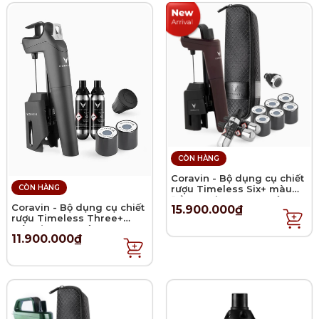
CÒN HÀNG
Coravin - Bộ dụng cụ chiết
CÒN HÀNG
rượu Timeless Six+ màu
Đỏ Hermitage - 14 món
Coravin - Bộ dụng cụ chiết
15.900.000₫
rượu Timeless Three+
màu đen - 8 món
11.900.000₫