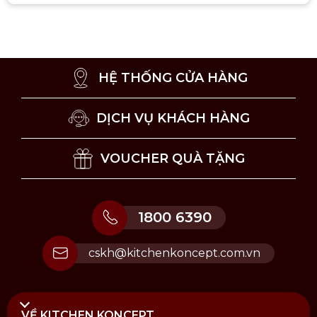
HỆ THỐNG CỬA HÀNG
DỊCH VỤ KHÁCH HÀNG
VOUCHER QUÀ TẶNG
1800 6390
cskh@kitchenkoncept.com.vn
Ông Greg Lambrecht, người sáng lập Coravin
Thương hiệu đã nhanh chóng được biết đến và
VỀ KITCHEN KONCEPT