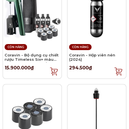
CÒN HÀNG
CÒN HÀNG
Coravin - Bộ dụng cụ chiết
Coravin - Hộp viên nén
rượu Timeless Six+ màu
(2024)
Forest Green - 14 món
15.900.000₫
294.500₫