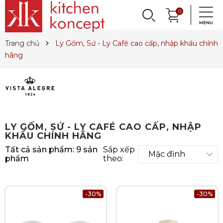
DỤNG CỤ LÀM BÁNH
PHỤ KIỆN & TRANG
LY, BÌNH NƯỚC,
0
DANH MỤC KHÁC
PHỤ KIỆN RƯỢU
PHỤ KIỆN BẾP
NỒI, CHẢO
DAO, KÉO
QUAY LẠI
QUAY LẠI
QUAY LẠI
QUAY LẠI
QUAY LẠI
QUAY LẠI
QUAY LẠI
QUAY LẠI
TRÍ BÀN ĂN
DECANTER
& MÌ Ý
ET SALE
TIN TỨC
Trang chủ
Ly Gốm, Sứ - Ly Café cao cấp, nhập khẩu chính
Nồi
Dao
Tô, Chén, Dĩa
Dụng Cụ Nhà Bếp
Dụng Cụ Làm Pasta
Ly Pha Lê
Đầu Rót
Sản Phẩm Cho Bé
hãng
Chảo
Dao Đức
Dao, Muỗng, Nĩa
Hũ Đựng Thực Phẩm
Dụng Cụ Làm Bánh
Ly Gốm, Sứ
Bộ Dụng Cụ
Nến Thơm, Nến Ngọc Trai
Nồi Áp Suất
Dao Nhật
Trang Trí Bàn Ăn
Lót Nồi & Tay Cầm
Khay Nướng Bánh
Ly Thủy Tinh
Bình Giữ Mát
Tinh Dầu
Wok
Kéo
Hũ Đựng Gia Vị
Dụng Cụ Làm Kem
Bình Nước
Thiết Bị Sục Oxy
Dung Dịch Sát Khuẩn
LY GỐM, SỨ - LY CAFÉ CAO CẤP, NHẬP
Xửng Hấp
Phụ Kiện Dao
Ấm Trà
Máy Ép Đa Năng
Decanter
Hút Chân Không
Vệ Sinh Nhà Cửa
KHẨU CHÍNH HÃNG
Khay Gang, Lò Nướng
Khăn Bàn Ăn
Máy Chiết Rượu
Bình, Ly & Hũ Giữ Nhiệt
Tất cả sản phẩm:
9 sản
Sắp xếp
phẩm
theo:
Phụ Kiện Gang
Dụng Cụ Pha Chế
Bình Trà
Khui Rượu, Nút Chai
-30%
-30%