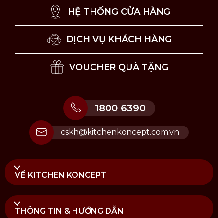
nhau.
HỆ THỐNG CỬA HÀNG
Bên cạnh đó, ly sứ uống cà phê còn có nhiều vai
DỊCH VỤ KHÁCH HÀNG
trò quan trọng trong văn hóa thưởng thức cà
phê, cụ thể:
VOUCHER QUÀ TẶNG
Giữ trọn hương vị nguyên bản của cà phê:
Nhờ đặc tính trung tính của sứ, người dùng
1800 6390
có thể cảm nhận rõ hơn các tầng hương và
cskh@kitchenkoncept.com.vn
hương vị đặc trưng của cà phê trong quá
trình thưởng thức.
Duy trì nhiệt độ lý tưởng cho cà phê: Ly sứ
VỀ KITCHEN KONCEPT
có khả năng cách nhiệt tự nhiên nhờ thành
ly dày. Khi được làm nóng trước khi rót, ly sứ
THÔNG TIN & HƯỚNG DẪN
có thể giữ cà phê ở mức 60 đến 70°C lâu