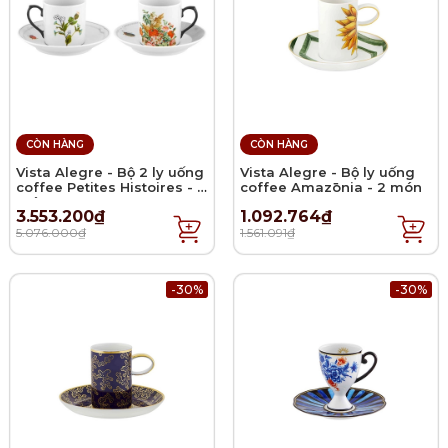
CÒN HÀNG
CÒN HÀNG
Vista Alegre - Bộ 2 ly uống
Vista Alegre - Bộ ly uống
coffee Petites Histoires - 4
coffee Amazōnia - 2 món
món
3.553.200₫
1.092.764₫
5.076.000₫
1.561.091₫
-30%
-30%