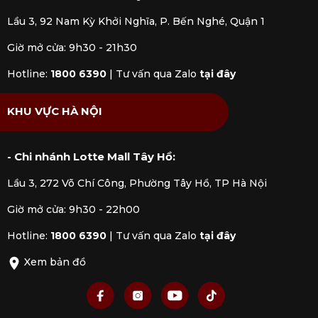
Lầu 3, 92 Nam Kỳ Khởi Nghĩa, P. Bến Nghé, Quận 1
Giờ mở cửa: 9h30 - 21h30
Hotline:
1800 6390
|
Tư vấn qua Zalo
tại đây
KHU VỰC HÀ NỘI
- Chi nhánh Lotte Mall Tây Hồ:
Lầu 3, 272 Võ Chí Công, Phường Tây Hồ, TP Hà Nội
Giờ mở cửa: 9h30 - 22h00
Ly sứ uống cafe có thiết kế giúp tối ưu trải
Hotline:
1800 6390
|
Tư vấn qua Zalo
tại đây
nghiệm
Xem bản đồ
2. Tư vấn chọn ly sứ uống cà phê từ chuyên