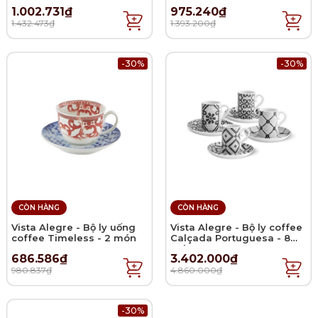
1.002.731₫
975.240₫
1.432.473₫
1.393.200₫
-30%
-30%
CÒN HÀNG
CÒN HÀNG
Vista Alegre - Bộ ly uống
Vista Alegre - Bộ ly coffee
coffee Timeless - 2 món
Calçada Portuguesa - 8
món - 9.5cm
686.586₫
3.402.000₫
980.837₫
4.860.000₫
-30%