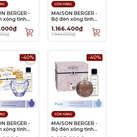
ÀNG
CÒN HÀNG
N BERGER -
MAISON BERGER -
 xông tinh
Bộ đèn xông tinh
olecule Night
dầu Ice Cube
2.000₫
1.166.400₫
 2 món -
Mountains - 2 món -
000₫
1.944.000₫
l
380ml
-40%
-40%
ÀNG
CÒN HÀNG
N BERGER -
MAISON BERGER -
 xông tinh
Bộ đèn xông tinh
olita Lempicka
dầu Joy - 2 món -