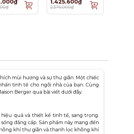
4.000₫
1.425.600₫
n - 380ml
380ml
000₫
2.376.000₫
hích mùi hương và sự thư giãn. Một chiếc
nhấn tinh tế cho ngôi nhà của bạn. Cùng
son Berger qua bài viết dưới đây.
ệu quả và thiết kế tinh tế, sang trọng.
ch sống đẳng cấp. Sản phẩm này mang đến
hông khí thư giãn và thanh lọc không khí