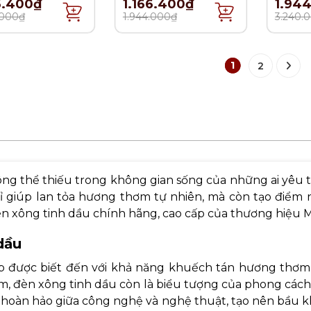
6.400₫
1.166.400₫
1.94
n - 380ml
2 món - 380ml
- 2 mó
.000₫
1.944.000₫
3.240.
1
2
g thể thiếu trong không gian sống của những ai yêu t
 giúp lan tỏa hương thơm tự nhiên, mà còn tạo điểm 
xông tinh dầu chính hãng, cao cấp của thương hiệu Mai
dầu
p được biết đến với khả năng khuếch tán hương thơm hi
m, đèn xông tinh dầu còn là biểu tượng của phong cá
hoàn hảo giữa công nghệ và nghệ thuật, tạo nên bầu k