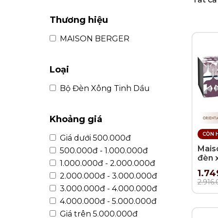
KHUI RƯỢU, NÚT CHAI
BÌNH TRÀ
Thương hiệu
MAISON BERGER
Loại
Bộ Đèn Xông Tinh Dầu
Khoảng giá
CÒN 
Giá dưới 500.000đ
Mais
500.000đ - 1.000.000đ
đèn 
1.000.000đ - 2.000.000đ
Quin
1.74
2.000.000đ - 3.000.000đ
Purple - 2 
2.916
380m
3.000.000đ - 4.000.000đ
4.000.000đ - 5.000.000đ
Giá trên 5.000.000đ