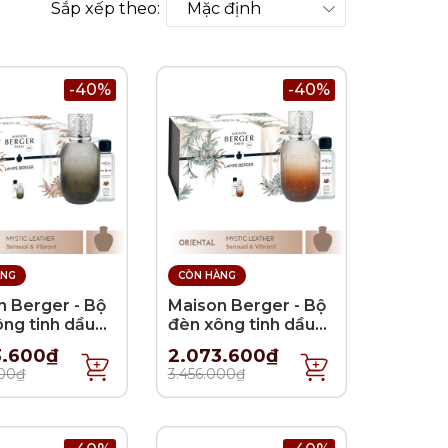
Sắp xếp theo:
-40%
-40%
ÀNG
CÒN HÀNG
n Berger - Bộ
Maison Berger - Bộ
ông tinh dầu
đèn xông tinh dầu
scence Grey -
Evanescence Fawn
3.600₫
2.073.600₫
 - 358ml
- 2 món - 358ml
000₫
3.456.000₫