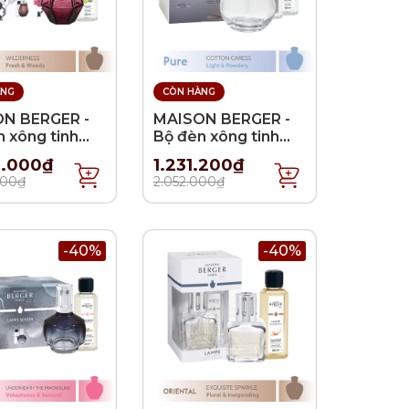
ÀNG
CÒN HÀNG
N BERGER -
MAISON BERGER -
 xông tinh
Bộ đèn xông tinh
risme Grenat -
dầu Essential Ronde
4.000₫
1.231.200₫
 - 380ml
- 2 món - 380ml
000₫
2.052.000₫
-40%
-40%