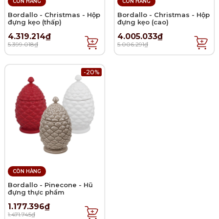
CÒN HÀNG
CÒN HÀNG
Bordallo - Christmas - Hộp
Bordallo - Christmas - Hộp
đựng kẹo (thấp)
đựng kẹo (cao)
4.319.214₫
4.005.033₫
5.399.018₫
5.006.291₫
-20%
CÒN HÀNG
Bordallo - Pinecone - Hũ
đựng thực phẩm
1.177.396₫
1.471.745₫