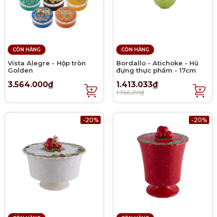
CÒN HÀNG
CÒN HÀNG
Vista Alegre - Hộp tròn
Bordallo - Atichoke - Hũ
Golden
đựng thực phẩm - 17cm
3.564.000₫
1.413.033₫
1.766.291₫
-20%
-20%