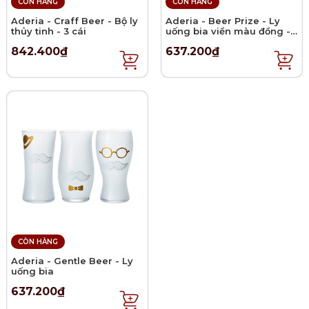
CÒN HÀNG
CÒN HÀNG
Aderia - Craff Beer - Bộ ly
Aderia - Beer Prize - Ly
thủy tinh - 3 cái
uống bia viền màu đồng -
0.38L
842.400₫
637.200₫
CÒN HÀNG
Aderia - Gentle Beer - Ly
uống bia
637.200₫