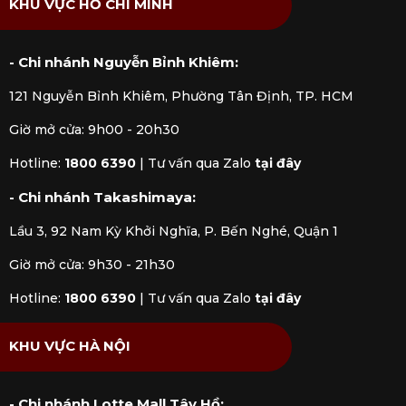
KHU VỰC HỒ CHÍ MINH
Ly Pilsner: Dáng cao, thanh mảnh, giúp
phô diễn sắc vàng trong suốt và lớp bọt
- Chi nhánh Nguyễn Bỉnh Khiêm:
trắng mịn đầy lôi cuốn. Đây là lựa chọn
lý tưởng cho các loại bia nhẹ, tươi mát
121 Nguyễn Bỉnh Khiêm, Phường Tân Định, TP. HCM
như Pilsner hay Lager.
Giờ mở cửa: 9h00 - 20h30
Ly Pint: Thiết kế đơn giản, miệng rộng,
dễ cầm nắm và phù hợp với nhiều loại
Hotline:
1800 6390
|
Tư vấn qua Zalo
tại đây
bia phổ biến như Ale, IPA hay Stout.
- Chi nhánh Takashimaya:
Chính sự linh hoạt này khiến ly Pint trở
thành nhân viên quen thuộc trong các
Lầu 3, 92 Nam Kỳ Khởi Nghĩa, P. Bến Nghé, Quận 1
quán bia.
Ly Tulip: Thân phình, miệng bo nhẹ,
Giờ mở cửa: 9h30 - 21h30
giúp giữ trọn vẹn hương thơm và bọt
Hotline:
1800 6390
|
Tư vấn qua Zalo
tại đây
bia bền lâu. Loại ly này thường dùng để
thưởng thức những dòng bia có hương
KHU VỰC HÀ NỘI
vị phức tạp hoặc mùi hương đặc trưng
như Belgian Ale hay các loại bia trái cây.
Ly Mug (Ca bia): Thành dày, tay cầm
- Chi nhánh Lotte Mall Tây Hồ: