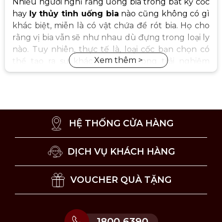
Nhiều người nghĩ rằng uống bia trong bất kỳ cốc
hay
ly thủy tinh uống bia
nào cũng không có gì
khác biệt, miễn là có vật chứa để rót bia. Họ cho
rằng vị bia vẫn sẽ như nhau dù đựng trong loại ly
nào. Tuy nhiên, thực tế là, loại cốc bạn chọn có
thể tạo ra sự khác biệt lớn trong trải nghiệm
thưởng thức bia.
HỆ THỐNG CỬA HÀNG
DỊCH VỤ KHÁCH HÀNG
VOUCHER QUÀ TẶNG
1800 6390