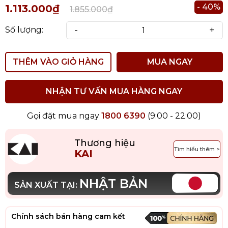
- 40%
1.113.000₫
1.855.000₫
-
+
Số lượng:
THÊM VÀO GIỎ HÀNG
MUA NGAY
NHẬN TƯ VẤN MUA HÀNG NGAY
Gọi đặt mua ngay
1800 6390
(9:00 - 22:00)
Thương hiệu
Tìm hiểu thêm >
KAI
NHẬT BẢN
SẢN XUẤT TẠI:
Chính sách bán hàng cam kết