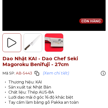
Dao Nhật KAI - Dao Chef Seki
Magoroku Benifuji - 27cm
(Xem chi tiết)
Mã SP:
AB-5443
Thương hiệu: KAI
Sản xuất tại: Nhật Bản
Chất liệu: Thép AUS-8A
Lưỡi dao mài ở góc 16 độ khác biệt
Tay cầm làm bằng gỗ Pakka an toàn