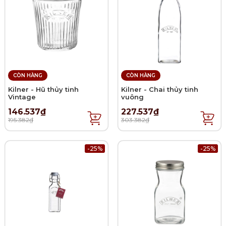
CÒN HÀNG
CÒN HÀNG
Kilner - Hũ thủy tinh
Kilner - Chai thủy tinh
Vintage
vuông
146.537₫
227.537₫
195.382₫
303.382₫
-25%
-25%