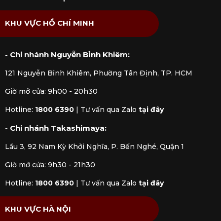
2. Thiết kế đặc trưng của sản phẩm
KHU VỰC HỒ CHÍ MINH
Kilner
Các sản phẩm
Kilner
có thiết kế đặc trưng cùng
- Chi nhánh Nguyễn Bỉnh Khiêm:
chất liệu thuỷ tinh cao cấp dễ dàng sử dụng và
121 Nguyễn Bỉnh Khiêm, Phường Tân Định, TP. HCM
bền bỉ, góp phần tạo nên điểm nhấn độc đáo cho
gian bếp. Chúng đều được làm từ chất liệu thuỷ
Giờ mở cửa: 9h00 - 20h30
tinh 2 lớp dày dặn, mang đến cho người dùng trải
Hotline:
1800 6390
|
Tư vấn qua Zalo
tại đây
nghiệm tinh tế và bắt mắt, tiện dụng nhất có thể.
Sản phẩm không chứa chất BPA, đảm bảo an
- Chi nhánh Takashimaya:
toàn cho sức khỏe người sử dụng.
Lầu 3, 92 Nam Kỳ Khởi Nghĩa, P. Bến Nghé, Quận 1
Giờ mở cửa: 9h30 - 21h30
Hotline:
1800 6390
|
Tư vấn qua Zalo
tại đây
KHU VỰC HÀ NỘI