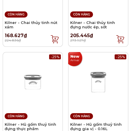
CÒN HÀNG
CÒN HÀNG
Kilner - Chai thủy tinh nút
Kilner - Chai thủy tinh
xám
đựng nước ép, sốt
168.627₫
205.445₫
224.836₫
273.927₫
-25%
-25%
CÒN HÀNG
CÒN HÀNG
Kilner - Hũ gốm thuỷ tinh
Kilner - Hũ gốm thuỷ tinh
đựng thực phẩm
đựng gia vị - 0.16L