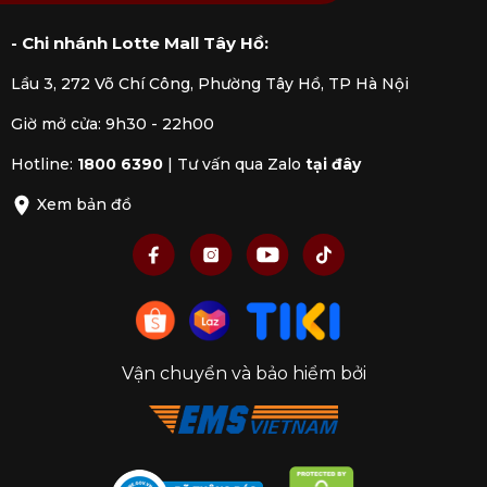
- Chi nhánh Lotte Mall Tây Hồ:
Lầu 3, 272 Võ Chí Công, Phường Tây Hồ, TP Hà Nội
Giờ mở cửa: 9h30 - 22h00
Hotline:
1800 6390
|
Tư vấn qua Zalo
tại đây
Xem bản đồ
Thiết kế đặc trưng của hũ thủy tinh Kilner
Được tạo ra với mục đích sử dụng lâu dài và nói
không với sản phẩm sử dụng một lần, do đó, tính
Vận chuyển và bảo hiểm bởi
bền vững là trọng tâm của thương hiệu. Mong
muốn giảm việc sử dụng đồ nhựa bằng cách
khuyến khích mọi người đầu tư vào đồ dùng nhà
bếp bền vững, đặt môi trường lên hàng đầu.