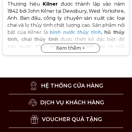
Thương hiệu
Kilner
được thành lập vào năm
1842 bởi John Kilner tại Dewsbury, West Yorkshire,
Anh. Ban đầu, công ty chuyên sản xuất các loại
chai và lọ thủy tinh chất lượng cao. Sản phẩm nổi
bật của Kilner là
bình nước thủy tinh
, hũ thủy
tinh, chai thủy tinh
được thiết kế đặc biệt để
bảo quản thực phẩm bằng cách tạo ra môi
trường chân không, giữ cho thực phẩm tươi lâu
hơn.
HỆ THỐNG CỬA HÀNG
DỊCH VỤ KHÁCH HÀNG
VOUCHER QUÀ TẶNG