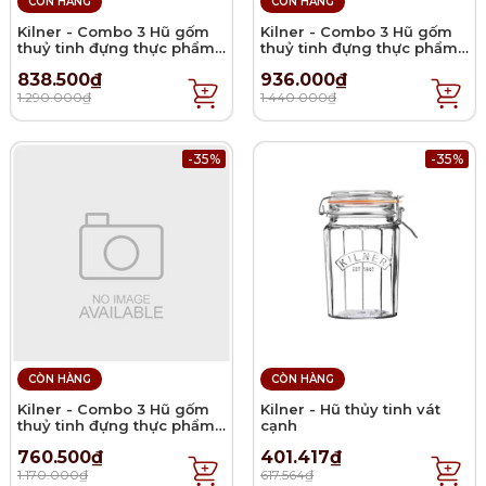
CÒN HÀNG
CÒN HÀNG
Kilner - Combo 3 Hũ gốm
Kilner - Combo 3 Hũ gốm
thuỷ tinh đựng thực phẩm -
thuỷ tinh đựng thực phẩm -
1.5L
2L
838.500₫
936.000₫
1.290.000₫
1.440.000₫
-35%
-35%
CÒN HÀNG
CÒN HÀNG
Kilner - Combo 3 Hũ gốm
Kilner - Hũ thủy tinh vát
thuỷ tinh đựng thực phẩm -
cạnh
1.L
760.500₫
401.417₫
1.170.000₫
617.564₫