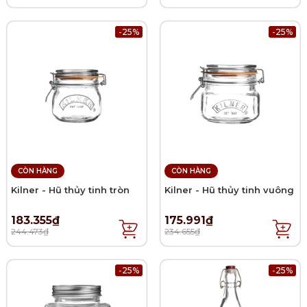
-25%
-25%
CÒN HÀNG
CÒN HÀNG
Kilner - Hũ thủy tinh tròn
Kilner - Hũ thủy tinh vuông
183.355₫
175.991₫
244.473₫
234.655₫
-25%
-25%