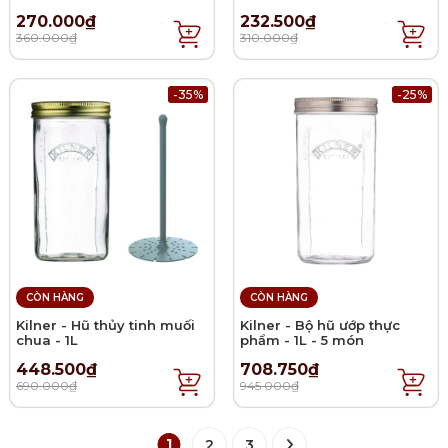
270.000₫
232.500₫
360.000₫
310.000₫
-35%
-25%
CÒN HÀNG
CÒN HÀNG
Kilner - Hũ thủy tinh muối
Kilner - Bộ hũ ướp thực
chua - 1L
phẩm - 1L - 5 món
448.500₫
708.750₫
690.000₫
945.000₫
1
2
3