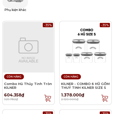
Phụ kiện khác
-35%
-35%
CÒN HÀNG
CÒN HÀNG
Combo Hũ Thủy Tinh Tròn
KILNER - COMBO 6 HŨ GỐM
KILNER
THUỶ TINH KILNER SIZE S
604.358₫
1.378.000₫
929.782₫
2.120.000₫
-35%
-35%