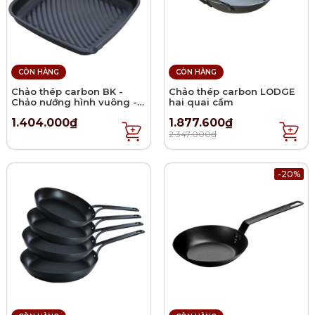
CÒN HÀNG
CÒN HÀNG
Chảo thép carbon BK -
Chảo thép carbon LODGE
Chảo nướng hình vuông -
hai quai cầm
28x26cm
1.404.000₫
1.877.600₫
2.347.000₫
-20%