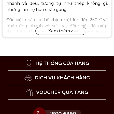
nhanh và đều, tương tự như thép không gỉ,
nhưng lại nhẹ hơn chảo gang.
Đặc biệt, chảo có thể chịu nhiệt lên đến 250°C và
phản ứng nhanh với sự thay đổi nhiệt độ, giúp
đầu bếp dễ dàng chế biến nhiều món ăn từ
chiên, xào đến áp chảo.
HỆ THỐNG CỬA HÀNG
DỊCH VỤ KHÁCH HÀNG
VOUCHER QUÀ TẶNG
1800 6390