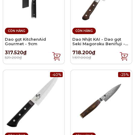
CÒN HÀNG
CÒN HÀNG
Dao gọt KitchenAid
Dao Nhật KAI - Dao gọt
Gourmet - 9cm
Seki Magoroku Benifuji -
12cm
317.520₫
718.200₫
529.200₫
1.197.000₫
-40%
-25%