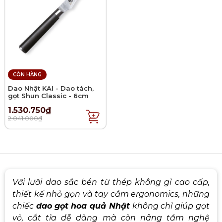
CÒN HÀNG
Dao Nhật KAI - Dao tách,
gọt Shun Classic - 6cm
1.530.750₫
2.041.000₫
Với lưỡi dao sắc bén từ thép không gỉ cao cấp,
thiết kế nhỏ gọn và tay cầm ergonomics, những
chiếc
dao
gọt hoa quả Nhật
không chỉ giúp gọt
vỏ, cắt tỉa dễ dàng mà còn nâng tầm nghệ