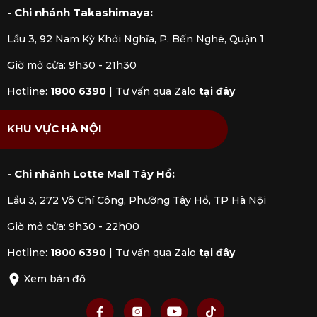
2.4 Thiết kế linh hoạt
- Chi nhánh Takashimaya:
Dao gọt hoa quả của Nhật thường có 2 loại dựa
Lầu 3, 92 Nam Kỳ Khởi Nghĩa, P. Bến Nghé, Quận 1
theo thiết kế lưỡi dao: lưỡi cong mỏ chim và lưỡi
thẳng nhọn. Dạng dao cong có thể gọt vỏ, cắt
Giờ mở cửa: 9h30 - 21h30
thái thực phẩm nhỏ; dạng dao thẳng nhọn thuận
Hotline:
1800 6390
|
Tư vấn qua Zalo
tại đây
tiện cho việc tỉa rau củ.
KHU VỰC HÀ NỘI
- Chi nhánh Lotte Mall Tây Hồ:
Lầu 3, 272 Võ Chí Công, Phường Tây Hồ, TP Hà Nội
Giờ mở cửa: 9h30 - 22h00
Hotline:
1800 6390
|
Tư vấn qua Zalo
tại đây
Xem bản đồ