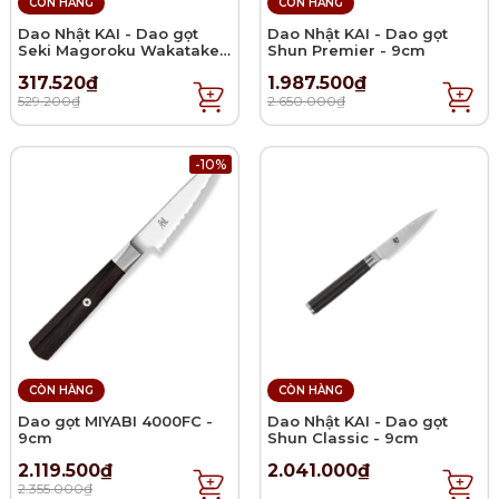
CÒN HÀNG
CÒN HÀNG
Dao Nhật KAI - Dao gọt
Dao Nhật KAI - Dao gọt
Seki Magoroku Wakatake -
Shun Premier - 9cm
15cm
317.520₫
1.987.500₫
529.200₫
2.650.000₫
-10%
CÒN HÀNG
CÒN HÀNG
Dao gọt MIYABI 4000FC -
Dao Nhật KAI - Dao gọt
9cm
Shun Classic - 9cm
2.119.500₫
2.041.000₫
2.355.000₫