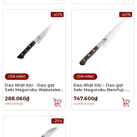
-40%
-40%
CÒN HÀNG
CÒN HÀNG
Dao Nhật KAI - Dao gọt
Dao Nhật KAI - Dao gọt
Seki Magoroku Wakatake -
Seki Magoroku Benifuji -
12cm
15cm
288.060₫
747.600₫
480.100₫
1.246.000₫
-25%