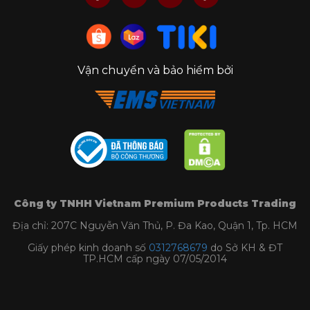
Vận chuyển và bảo hiểm bởi
Dao gọt hoa quả Nhật thiết kế mỏ chim
3. Các loại dao gọt hoa quả Nhật
Dao gọt hoa quả Nhật Bản có nhiều loại, được
thiết kế để phục vụ các mục đích sử dụng khác
nhau. Dưới đây là các loại phổ biến:
Công ty TNHH Vietnam Premium Products Trading
Dao gọt vỏ (Fruit Peeling Knife)
: Lưỡi ngắn
Địa chỉ: 207C Nguyễn Văn Thủ, P. Đa Kao, Quận 1, Tp. HCM
6 - 10 cm, mỏng và sắc bén. Dùng để gọt vỏ
Giấy phép kinh doanh số
0312768679
do Sở KH & ĐT
trái cây như táo, lê, xoài một cách gọn gàng
TP.HCM cấp ngày 07/05/2014
và chính xác.
Dao Petty
: Lưỡi dao trung bình dài khoảng
12 - 15 cm, dùng gọt cắt nhỏ hoa quả.