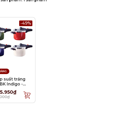
-49%
HÀNG
p suất tráng
BK Indigo -
 - 5.7L
5.950₫
.000₫