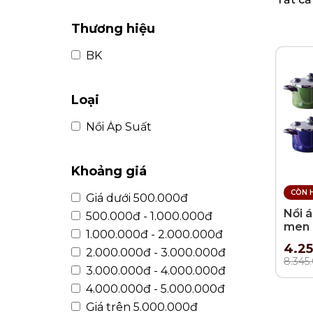
KHUI RƯỢU, NÚT CHAI
BÌNH TRÀ
Thương hiệu
BK
Loại
Nồi Áp Suất
Khoảng giá
CÒN 
Giá dưới 500.000đ
Nồi á
500.000đ - 1.000.000đ
men 
1.000.000đ - 2.000.000đ
22cm
4.25
2.000.000đ - 3.000.000đ
8.345
3.000.000đ - 4.000.000đ
4.000.000đ - 5.000.000đ
Giá trên 5.000.000đ