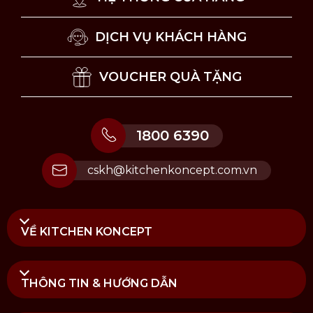
DỊCH VỤ KHÁCH HÀNG
VOUCHER QUÀ TẶNG
1800 6390
cskh@kitchenkoncept.com.vn
VỀ KITCHEN KONCEPT
Logo thương hiệu AMT GASTROGUSS
2. Sản phẩm AMT GASTROGUSS tại
THÔNG TIN & HƯỚNG DẪN
Kitchen Koncept