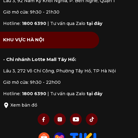
Lầu 3, 92 Nam Kỳ Khởi Nghĩa, P. Bến Nghé, Quận 1
Giờ mở cửa: 9h30 - 21h30
Hotline:
1800 6390
|
Tư vấn qua Zalo
tại đây
KHU VỰC HÀ NỘI
- Chi nhánh Lotte Mall Tây Hồ:
Lầu 3, 272 Võ Chí Công, Phường Tây Hồ, TP Hà Nội
Giờ mở cửa: 9h30 - 22h00
Hotline:
1800 6390
|
Tư vấn qua Zalo
tại đây
Xem bản đồ
Nồi áp suất AMT GASTROGUSS