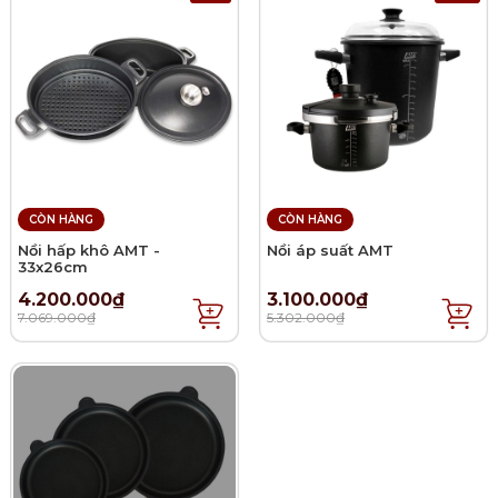
CÒN HÀNG
CÒN HÀNG
Nồi hấp khô AMT -
Nồi áp suất AMT
33x26cm
4.200.000₫
3.100.000₫
7.069.000₫
5.302.000₫