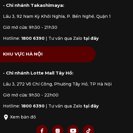
an toàn và chính xác hơn.
- Chi nhánh Takashimaya:
Trang trí món ăn: Nĩa có thể được dùng
Lầu 3, 92 Nam Kỳ Khởi Nghĩa, P. Bến Nghé, Quận 1
để tạo họa tiết, xếp đặt thực phẩm
nghệ thuật trên đĩa, làm tăng thêm sự
Giờ mở cửa: 9h30 - 21h30
hấp dẫn của món ăn.
Hotline:
1800 6390
|
Tư vấn qua Zalo
tại đây
KHU VỰC HÀ NỘI
- Chi nhánh Lotte Mall Tây Hồ:
Lầu 3, 272 Võ Chí Công, Phường Tây Hồ, TP Hà Nội
Giờ mở cửa: 9h30 - 22h00
Hotline:
1800 6390
|
Tư vấn qua Zalo
tại đây
Xem bản đồ