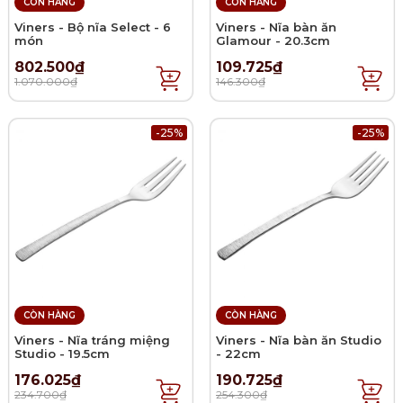
CÒN HÀNG
CÒN HÀNG
Viners - Bộ nĩa Select - 6
Viners - Nĩa bàn ăn
món
Glamour - 20.3cm
802.500₫
109.725₫
1.070.000₫
146.300₫
-25%
-25%
CÒN HÀNG
CÒN HÀNG
Viners - Nĩa tráng miệng
Viners - Nĩa bàn ăn Studio
Studio - 19.5cm
- 22cm
176.025₫
190.725₫
234.700₫
254.300₫