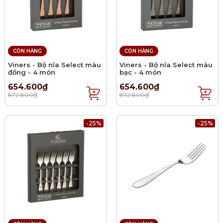
CÒN HÀNG
CÒN HÀNG
Viners - Bộ nĩa Select màu
Viners - Bộ nĩa Select màu
đồng - 4 món
bạc - 4 món
654.600₫
654.600₫
872.800₫
872.800₫
-25%
-25%