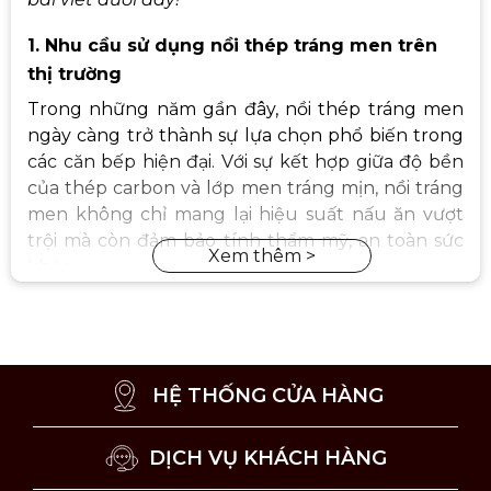
1. Nhu cầu sử dụng nồi thép tráng men trên
thị trường
Trong những năm gần đây, nồi thép tráng men
ngày càng trở thành sự lựa chọn phổ biến trong
các căn bếp hiện đại. Với sự kết hợp giữa độ bền
của thép carbon và lớp men tráng mịn, nồi tráng
men không chỉ mang lại hiệu suất nấu ăn vượt
trội mà còn đảm bảo tính thẩm mỹ, an toàn sức
khỏe.
Xu hướng ẩm thực hiện đại yêu cầu dụng cụ nấu
nướng không chỉ bền mà còn thân thiện với môi
trường và an toàn cho sức khỏe. Nồi thép carbon
tráng men đáp ứng đầy đủ các tiêu chí này, nhờ
HỆ THỐNG CỬA HÀNG
vào khả năng chịu nhiệt tốt, chống bám dính tự
nhiên và không chứa hóa chất độc hại. Đặc biệt,
DỊCH VỤ KHÁCH HÀNG
nồi còn phù hợp với nhiều loại bếp, kể cả bếp từ