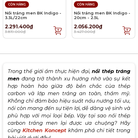
CÒN HÀNG
CÒN HÀNG
Nồi tráng men BK Indigo -
Nồi tráng men BK Indigo -
3.3L/22cm
20cm - 2.5L
2.291.400₫
2.056.200₫
3.819.000₫
3.427.000₫
Trong thế giới ẩm thực hiện đại,
nồi thép tráng
men
đang trở thành xu hướng nhờ vào sự kết
hợp hoàn hảo giữa độ bền chắc của thép
carbon và lớp men tráng an toàn, thẩm mỹ.
Không chỉ đảm bảo hiệu suất nấu nướng tối ưu,
nồi còn mang đến sự tiện lợi, dễ dàng vệ sinh và
phù hợp với mọi loại bếp. Vậy tại sao nồi thép
carbon tráng men lại được ưa chuộng? Hãy
cùng
Kitchen Koncept
khám phá chi tiết trong
bài viết dưới đây!