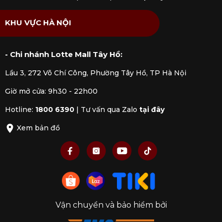
nhiệt tốt, giúp phân bổ nhiệt đều khắp bề mặt
nồi, đảm bảo thực phẩm được nấu chín đều.
KHU VỰC HÀ NỘI
Khác với các loại nồi nhôm hay inox thông
thường, thép carbon có độ bền cao, chống móp
- Chi nhánh Lotte Mall Tây Hồ:
méo và chịu va đập tốt.
Lầu 3, 272 Võ Chí Công, Phường Tây Hồ, TP Hà Nội
Giờ mở cửa: 9h30 - 22h00
Hotline:
1800 6390
|
Tư vấn qua Zalo
tại đây
Xem bản đồ
Vận chuyển và bảo hiểm bởi