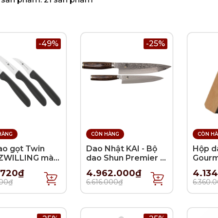
-49%
-25%
HÀNG
CÒN HÀNG
CÒN H
o gọt Twin
Dao Nhật KAI - Bộ
Hộp d
 ZWILLING màu
dao Shun Premier -
Gourm
- 3 món
2 món
- 6 m
.720₫
4.962.000₫
4.13
00₫
6.616.000₫
6.360.