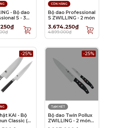
ÀNG
CÒN HÀNG
ING - Bộ dao
Bộ dao Professional
sional S - 3
S ZWILLING - 2 món
.250₫
3.674.250₫
000₫
4.899.000₫
-25%
-25%
ÀNG
TẠM HẾT
ật KAI - Bộ
Bộ dao Twin Pollux
un Classic (A)
ZWILLING - 2 món
ón
(Kiểu A)