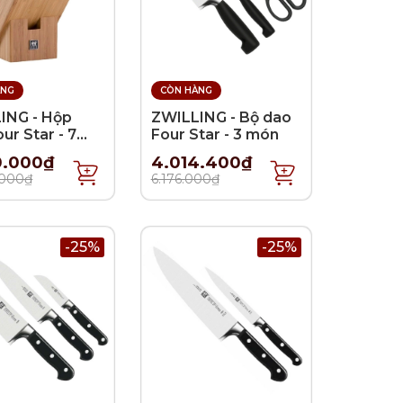
ÀNG
CÒN HÀNG
ING - Hộp
ZWILLING - Bộ dao
ur Star - 7
Four Star - 3 món
0.000₫
4.014.400₫
.000₫
6.176.000₫
-25%
-25%