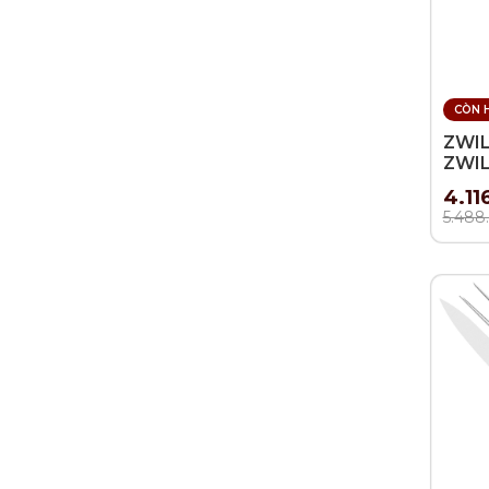
CÒN 
ZWIL
ZWIL
món
4.11
5.488