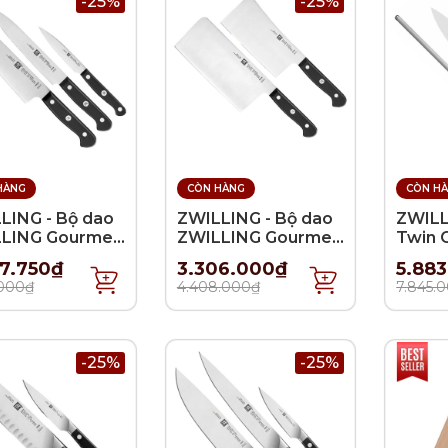
-25%
-25%
HÀNG
CÒN HÀNG
CÒN H
LING - Bộ dao
ZWILLING - Bộ dao
ZWILL
LING Gourmet
ZWILLING Gourmet
Twin C
món
- 2 món
món
7.750₫
3.306.000₫
5.88
.000₫
4.408.000₫
7.845.
-25%
-25%