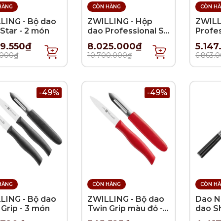
HÀNG
CÒN HÀNG
CÒN H
LING - Bộ dao
ZWILLING - Hộp
ZWILL
Star - 2 món
dao Professional S -
Profes
6 món
món
9.550₫
8.025.000₫
5.147
.000₫
10.700.000₫
6.863.
-49%
-49%
HÀNG
CÒN HÀNG
CÒN H
LING - Bộ dao
ZWILLING - Bộ dao
Dao Nh
Grip - 3 món
Twin Grip màu đỏ - 2
dao Sh
món
- 2 m