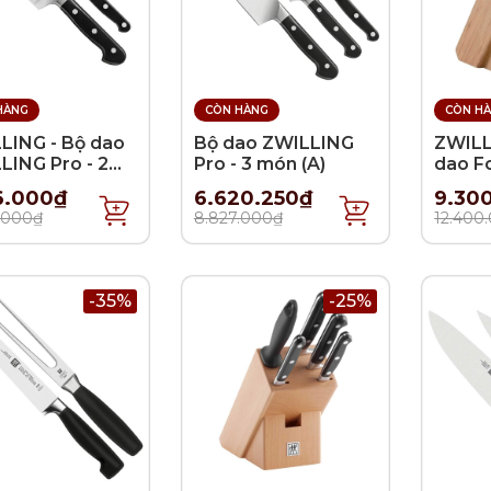
HÀNG
CÒN HÀNG
CÒN H
LING - Bộ dao
Bộ dao ZWILLING
ZWILL
LING Pro - 2
Pro - 3 món (A)
dao Fo
món
6.000₫
6.620.250₫
9.30
.000₫
8.827.000₫
12.400
-35%
-25%