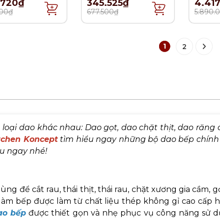
.720₫
345.525₫
4.41
00₫
677.500₫
5.890.
1
2
oại dao khác nhau: Dao gọt, dao chặt thịt, dao răng 
tchen Koncept
tìm hiểu ngay những bộ dao bếp chính
u ngay nhé!
 để cắt rau, thái thịt, thái rau, chặt xương gia cầm, gọt
 làm bếp được làm từ chất liệu thép không gỉ cao cấp 
ao bếp
được thiết gọn và nhẹ phục vụ công năng sử 