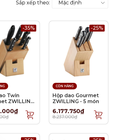
Sắp xếp theo:
-35%
-25%
ÀNG
CÒN HÀNG
ao Twin
Hộp dao Gourmet
et ZWILLING
ZWILLING - 5 món
ón
4.000₫
6.177.750₫
000₫
8.237.000₫