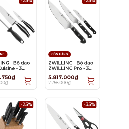
-25%
-25%
ÀNG
CÒN HÀNG
ING - Bộ dao
ZWILLING - Bộ dao
uisine - 3
ZWILLING Pro - 3
món (B)
3.750₫
5.817.000₫
000₫
7.756.000₫
-25%
-35%