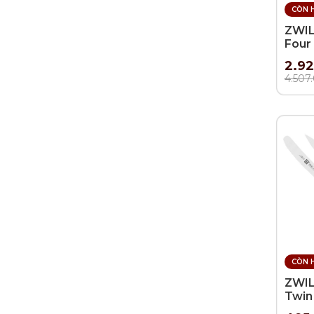
CÒN 
ZWIL
Four 
2.92
4.507
CÒN 
ZWIL
Twin 