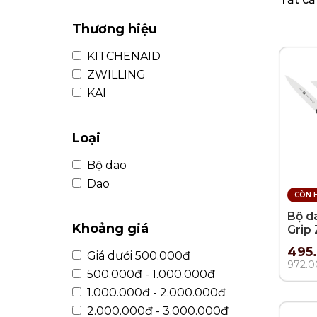
KHUI RƯỢU, NÚT CHAI
BÌNH TRÀ
Thương hiệu
KITCHENAID
ZWILLING
KAI
Loại
Bộ dao
Dao
CÒN 
Bộ da
Khoảng giá
Grip
đen 
495
Giá dưới 500.000đ
972.0
500.000đ - 1.000.000đ
1.000.000đ - 2.000.000đ
2.000.000đ - 3.000.000đ