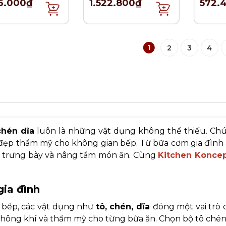
6.000₫
1.522.800₫
572.
1
2
3
4
chén dĩa
luôn là những vật dụng không thể thiếu. Ch
đẹp thẩm mỹ cho không gian bếp. Từ bữa cơm gia đình 
để trưng bày và nâng tầm món ăn. Cùng
Kitchen Konce
gia đình
 bếp, các vật dụng như
tô, chén, dĩa
đóng một vai trò 
hông khí và thẩm mỹ cho từng bữa ăn. Chọn bộ tô chén 