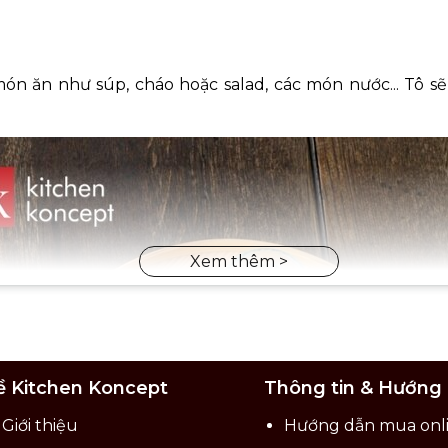
 ăn như súp, cháo hoặc salad, các món nước... Tô sẽ
ề Kitchen Koncept
Thông tin & Hướng
Giới thiệu
Hướng dẫn mua onl