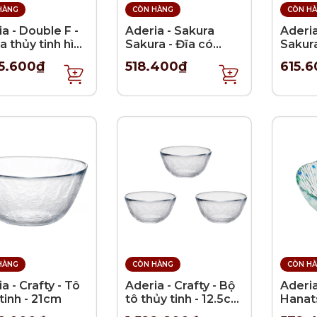
HÀNG
CÒN HÀNG
CÒN H
a - Double F -
Aderia - Sakura
Aderia
a thủy tinh hình
Sakura - Đĩa có
Sakura
hật - 18cm - 3
chân đứng - 10cm
có ch
5.600₫
518.400₫
615.
11.5c
HÀNG
CÒN HÀNG
CÒN H
a - Crafty - Tô
Aderia - Crafty - Bộ
Aderia
tinh - 21cm
tô thủy tinh - 12.5cm
Hanats
- 3 cái
thủy t