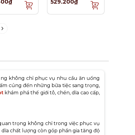
400₫
529.200₫
9.5cm
úng không chỉ phục vụ nhu cầu ăn uống
ấm cúng đến những bữa tiệc sang trọng,
pt
khám phá thế giới tô, chén, dĩa cao cấp,
quan trọng không chỉ trong việc phục vụ
dĩa chất lượng còn góp phần gia tăng độ