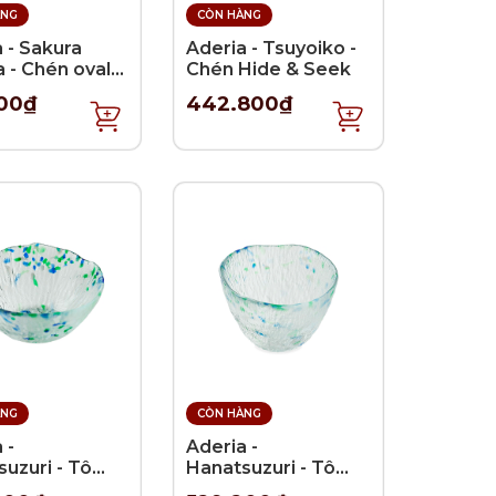
ÀNG
CÒN HÀNG
 - Sakura
Aderia - Tsuyoiko -
 - Chén oval
Chén Hide & Seek
ân đứng -
600₫
442.800₫
m
ÀNG
CÒN HÀNG
 -
Aderia -
uzuri - Tô
Hanatsuzuri - Tô
inh - 13.4cm
thủy tinh Dashi -