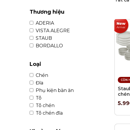
KHUI RƯỢU, NÚT CHAI
BÌNH TRÀ
Thương hiệu
ADERIA
VISTA ALEGRE
STAUB
BORDALLO
Loại
Chén
CÒN 
Đĩa
Stau
Phụ kiện bàn ăn
chén
Tô
Truff
5.9
Tô chén
Tô chén đĩa