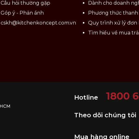
Câu hỏi thường gặp
Dành cho doanh ng
Góp ý - Phản ánh
Phương thức thanh
cskh@kitchenkoncept.com.vn
Quy trình xử lý đơn
Tìm hiểu về mua tr
1800 
Hotline
Tô thủy tinh Aderia cao cấp
. HCM
n lựa các loại tô có kích thước và hình dạng phù hợp.
Theo dõi chúng tôi
 bị tràn ra ngoài, trong khi đó, tô miệng rộng, dáng th
c thiết kế theo nhiều kiểu dáng độc đáo, kết hợp hoa vă
Mua hàng online