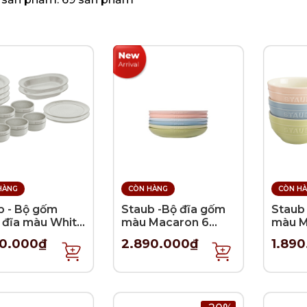
HÀNG
CÒN HÀNG
CÒN H
b - Bộ gốm
Staub -Bộ đĩa gốm
Staub
 đĩa màu White
màu Macaron 6
màu M
le - 14 món
món - 22cm
món -
90.000₫
2.890.000₫
1.89