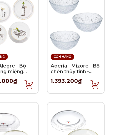
ÀNG
CÒN HÀNG
Alegre - Bộ
Aderia - Mizore - Bộ
áng miệng
chén thủy tinh -
s Histoires - 4
13cm - 3 cái
0.000₫
1.393.200₫