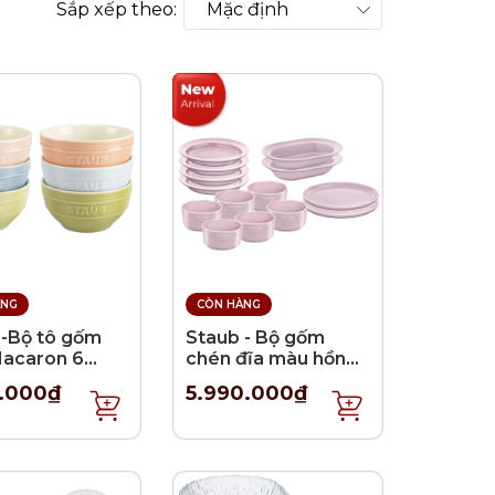
Sắp xếp theo:
ÀNG
CÒN HÀNG
 -Bộ tô gốm
Staub - Bộ gốm
acaron 6
chén đĩa màu hồng
 12cm
Cherry - 14 món
0.000₫
5.990.000₫