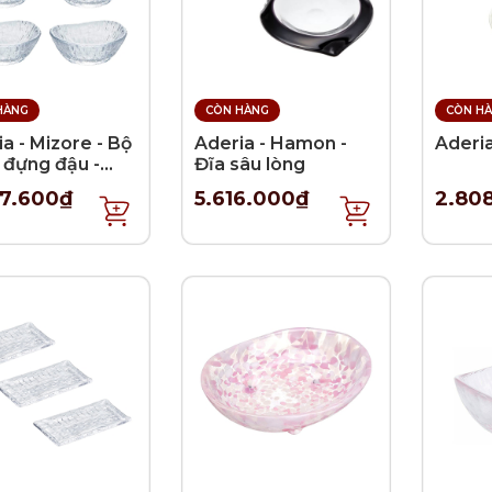
HÀNG
CÒN HÀNG
CÒN H
a - Mizore - Bộ
Aderia - Hamon -
Aderi
 đựng đậu -
Đĩa sâu lòng
 - 6 cái
97.600₫
5.616.000₫
2.80