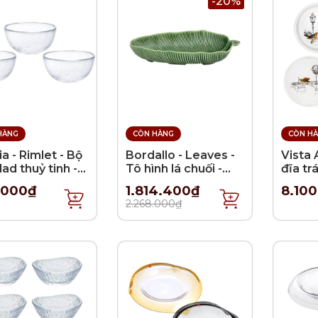
-20%
HÀNG
CÒN HÀNG
CÒN H
a - Rimlet - Bộ
Bordallo - Leaves -
Vista 
lad thuỷ tinh -
Tô hình lá chuối -
đĩa tr
- 3 cái
39.5cm
Petite
.000₫
1.814.400₫
8.10
cái
2.268.000₫