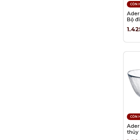
CÒN 
Aderi
Bộ đĩ
chữ n
1.42
cái
CÒN 
Aderi
thủy 