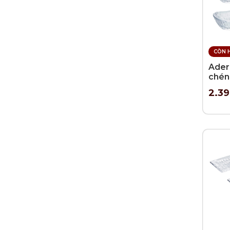
CÒN 
Aderi
chén
7.5cm
2.3