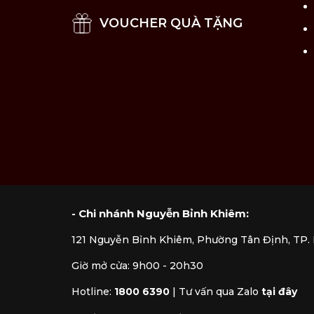
VOUCHER QUÀ TẶNG
- Chi nhánh Nguyễn Bỉnh Khiêm:
121 Nguyễn Bỉnh Khiêm, Phường Tân Định, TP
Tùy thuộc vào món ăn mà chúng ta sẽ chọ
Giờ mở cửa: 9h00 - 20h30
các món canh để giữ cho nước canh không
salad, mì ý. Các loại tô cao cấp còn đượ
Hotline:
1800 6390
|
Tư vấn qua Zalo
tại đây
riêng.