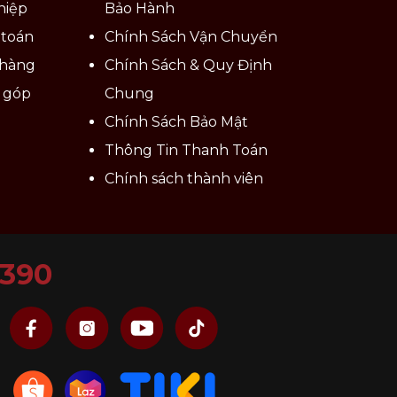
hiệp
Bảo Hành
 toán
Chính Sách Vận Chuyển
 hàng
Chính Sách & Quy Định
ả góp
Chung
Chính Sách Bảo Mật
Thông Tin Thanh Toán
Chính sách thành viên
6390
 Ví dụ, tô sâu lòng thường được dùng cho
ấp lại phù hợp cho việc ăn súp hoặc đựng
n đi kèm ấn tượng để tạo nên nét ấn tượng