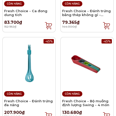
CÒN HÀNG
CÒN HÀNG
Fresh Choice - Ca đong
Fresh Choice - Đánh trứng
dung tích
bằng thép không gỉ -
28cm
83.700₫
79.365₫
152.182₫
144.300₫
-45%
-45%
CÒN HÀNG
CÒN HÀNG
Fresh Choice - Đánh trứng
Fresh Choice - Bộ muỗng
đa năng
định lượng Swing - 4 món
207.900₫
130.680₫