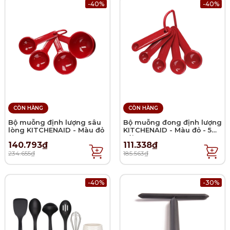
-40%
-40%
CÒN HÀNG
CÒN HÀNG
Bộ muỗng định lượng sâu
Bộ muỗng đong định lượng
lòng KITCHENAID - Màu đỏ
KITCHENAID - Màu đỏ - 5
cái
140.793₫
111.338₫
234.655₫
185.563₫
-40%
-30%