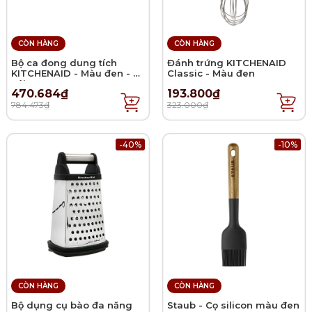
CÒN HÀNG
CÒN HÀNG
Bộ ca đong dung tích
Đánh trứng KITCHENAID
KITCHENAID - Màu đen - 3
Classic - Màu đen
cái
470.684₫
193.800₫
784.473₫
323.000₫
-40%
-10%
CÒN HÀNG
CÒN HÀNG
Bộ dụng cụ bào đa năng
Staub - Cọ silicon màu đen