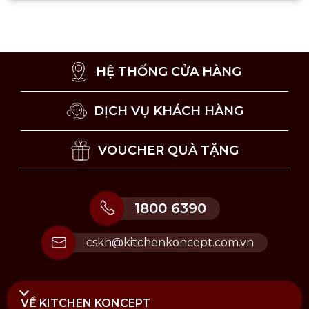
HỆ THỐNG CỬA HÀNG
DỊCH VỤ KHÁCH HÀNG
VOUCHER QUÀ TẶNG
1800 6390
cskh@kitchenkoncept.com.vn
Phụ kiện làm bánh
2. Công dụng và vai trò của Dụng cụ làm
VỀ KITCHEN KONCEPT