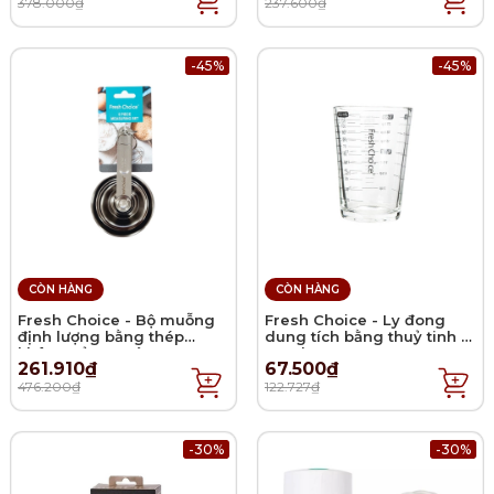
378.000₫
237.600₫
-45%
-45%
CÒN HÀNG
CÒN HÀNG
Fresh Choice - Bộ muỗng
Fresh Choice - Ly đong
định lượng bằng thép
dung tích bằng thuỷ tinh -
không gỉ - 8 món
110ml
261.910₫
67.500₫
476.200₫
122.727₫
-30%
-30%