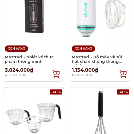
CÒN HÀNG
CÒN HÀNG
Mastrad - Nhiệt kế thực
Mastrad - Bộ máy và túi
phẩm thông minh
hút chân không thông
minh - 11 món
3.024.000₫
1.134.000₫
4.320.000₫
1.620.000₫
-40%
-40%