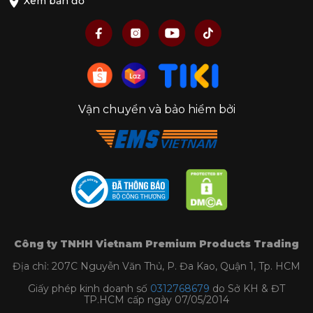
Xem bản đồ
Làm bánh dễ dàng tại nhà
Vận chuyển và bảo hiểm bởi
3. Các loại dụng cụ làm bánh cơ bản
Làm bánh không chỉ đơn thuần là kết hợp
nguyên liệu mà còn là một nghệ thuật đòi hỏi sự
tỉ mỉ và sáng tạo. Để hành trình làm bánh của bạn
trở nên dễ dàng và thú vị hơn, việc sở hữu những
phụ kiện làm bánh phù hợp đóng vai trò vô cùng
quan trọng.
Công ty TNHH Vietnam Premium Products Trading
Địa chỉ: 207C Nguyễn Văn Thủ, P. Đa Kao, Quận 1, Tp. HCM
Giấy phép kinh doanh số
0312768679
do Sở KH & ĐT
TP.HCM cấp ngày 07/05/2014