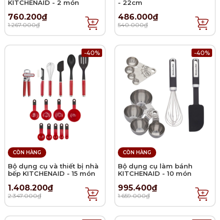
KITCHENAID - 2 món
- 22cm
760.200₫
486.000₫
1.267.000₫
540.000₫
-40%
-40%
CÒN HÀNG
CÒN HÀNG
Bộ dụng cụ và thiết bị nhà
Bộ dụng cụ làm bánh
bếp KITCHENAID - 15 món
KITCHENAID - 10 món
1.408.200₫
995.400₫
2.347.000₫
1.659.000₫