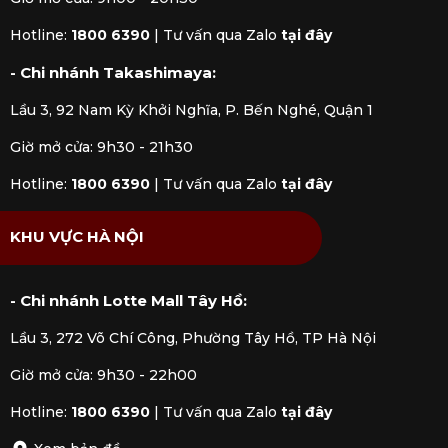
chế tối đa việc lãng phí nguyên liệu.
Đảm bảo vệ sinh an toàn thực phẩm:
Hotline:
1800 6390
|
Tư vấn qua Zalo
tại đây
Dụng cụ làm bánh được làm từ chất
- Chi nhánh Takashimaya:
liệu an toàn cho sức khỏe người sử
dụng, sẽ giúp bảo vệ thực phẩm khỏi vi
Lầu 3, 92 Nam Kỳ Khởi Nghĩa, P. Bến Nghé, Quận 1
khuẩn.
Giờ mở cửa: 9h30 - 21h30
Hotline:
1800 6390
|
Tư vấn qua Zalo
tại đây
KHU VỰC HÀ NỘI
- Chi nhánh Lotte Mall Tây Hồ:
Lầu 3, 272 Võ Chí Công, Phường Tây Hồ, TP Hà Nội
Giờ mở cửa: 9h30 - 22h00
Hotline:
1800 6390
|
Tư vấn qua Zalo
tại đây