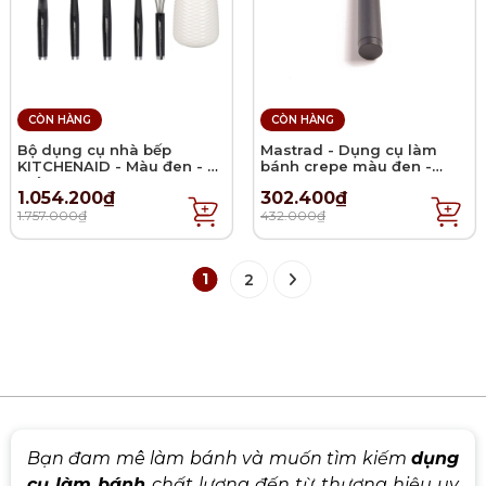
CÒN HÀNG
CÒN HÀNG
Bộ dụng cụ nhà bếp
Mastrad - Dụng cụ làm
KITCHENAID - Màu đen - 6
bánh crepe màu đen -
món
19cm
1.054.200₫
302.400₫
1.757.000₫
432.000₫
1
2
Bạn đam mê làm bánh và muốn tìm kiếm
dụng
cụ làm bánh
chất lượng đến từ thương hiệu uy