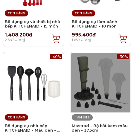
CÒN HÀNG
CÒN HÀNG
Bộ dụng cụ và thiết bị nhà
Bộ dụng cụ làm bánh
bếp KITCHENAID - 15 món
KITCHENAID - 10 món
1.408.200₫
995.400₫
2.347.000₫
1.659.000₫
-40%
-30%
CÒN HÀNG
TẠM HẾT
Bộ dụng cụ nhà bếp
Mastrad - Bộ bắt kem màu
KITCHENAID - Màu đen - 6
đen - 37.5cm