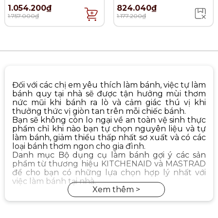
món
1.054.200₫
824.040₫
1.757.000₫
1.177.200₫
Đối với các chị em yêu thích làm bánh, việc tự làm
bánh quy tại nhà sẽ được tận hưởng mùi thơm
nức mũi khi bánh ra lò và cảm giác thú vị khi
thưởng thức vị giòn tan trên mỗi chiếc bánh.
Bạn sẽ không còn lo ngại về an toàn vệ sinh thực
phẩm chỉ khi nào bạn tự chọn nguyên liệu và tự
làm bánh, giảm thiểu thấp nhất sơ xuất và có các
loại bánh thơm ngon cho gia đình.
Danh mục Bộ dụng cụ làm bánh gợi ý các sản
phẩm từ thương hiệu KITCHENAID và MASTRAD
để cho bạn có những lựa chọn hợp lý nhất với
việc làm bánh tại nhà.