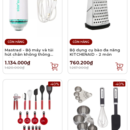
CÒN HÀNG
CÒN HÀNG
Mastrad - Bộ máy và túi
Bộ dụng cụ bào đa năng
hút chân không thông
KITCHENAID - 2 món
minh - 11 món
1.134.000₫
760.200₫
1.620.000₫
1.267.000₫
-40%
-40%