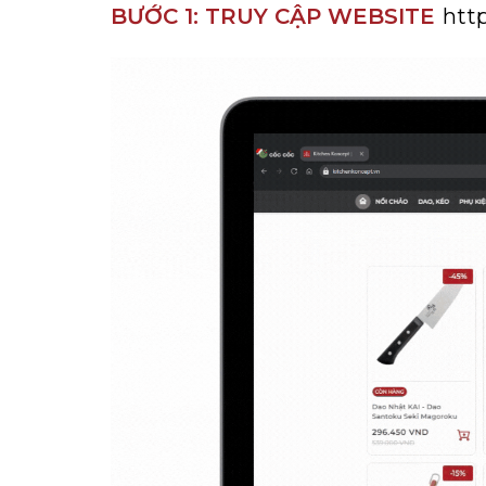
KHUI RƯỢU, NÚT CHAI
BÌNH TRÀ
BƯỚC 1: TRUY CẬP WEBSITE
htt