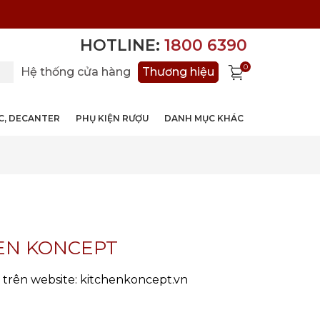
HOTLINE:
1800 6390
0
Hệ thống cửa hàng
Thương hiệu
ỚC, DECANTER
PHỤ KIỆN RƯỢU
DANH MỤC KHÁC
EN KONCEPT
 trên website: kitchenkoncept.vn