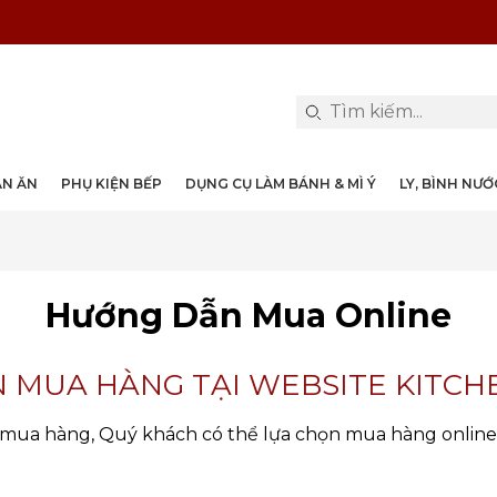
PHỤ KIỆN & TRANG TRÍ BÀN ĂN
DỤNG CỤ LÀM BÁNH & MÌ Ý
LY, BÌNH NƯỚC, DECANTER
DANH MỤC KHÁC
PHỤ KIỆN RƯỢU
PHỤ KIỆN BẾP
NỒI, CHẢO
DAO, KÉO
ÀN ĂN
PHỤ KIỆN BẾP
DỤNG CỤ LÀM BÁNH & MÌ Ý
LY, BÌNH NƯ
Hướng Dẫn Mua Online
 MUA HÀNG TẠI WEBSITE KITCH
ị mua hàng, Quý khách có thể lựa chọn mua hàng online