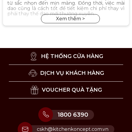
từ sắc nhọn đến mịn màng. Đồng thời, việc mài
dao cũng là cách tốt để tiết kiệm chi phí thay vì
phải thay thế dao mới thường xuyên.
HỆ THỐNG CỬA HÀNG
DỊCH VỤ KHÁCH HÀNG
VOUCHER QUÀ TẶNG
1800 6390
cskh@kitchenkoncept.com.vn