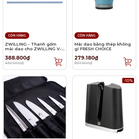
CÒN HÀNG
CÒN HÀNG
ZWILLING - Thanh gốm
Mài dao bằng thép không
mài dao cho ZWILLING V-
gỉ FRESH CHOICE
edge
388.800₫
279.180₫
432.000₫
507.600₫
-10%