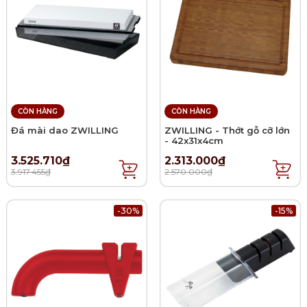
CÒN HÀNG
CÒN HÀNG
Đá mài dao ZWILLING
ZWILLING - Thớt gỗ cỡ lớn
- 42x31x4cm
3.525.710₫
2.313.000₫
3.917.455₫
2.570.000₫
-30%
-15%