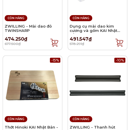
CÒN HÀNG
CÒN HÀNG
ZWILLING - Mài dao đỏ
Dụng cụ mài dao kim
TWINSHARP
cương và gốm KAI Nhật
Bản
474.250₫
491.547₫
677.500₫
578.291₫
-15%
-10%
CÒN HÀNG
CÒN HÀNG
Thớt Hinoki KAI Nhật Bản -
ZWILLING - Thanh hút