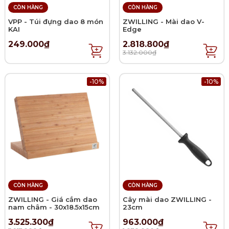
CÒN HÀNG
CÒN HÀNG
VPP - Túi đựng dao 8 món
ZWILLING - Mài dao V-
KAI
Edge
249.000₫
2.818.800₫
3.132.000₫
-10%
-10%
CÒN HÀNG
CÒN HÀNG
ZWILLING - Giá cắm dao
Cây mài dao ZWILLING -
nam châm - 30x18.5x15cm
23cm
3.525.300₫
963.000₫