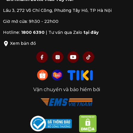
được giữ lại.
Lầu 3, 272 Võ Chí Công, Phường Tây Hồ, TP Hà Nội
3.2 Nhược điểm
Giờ mở cửa: 9h30 - 22h00
Khi mới làm quen với việc sử dụng nồi áp suất,
người dùng cần phải chú ý đến việc điều chỉnh
Hotline:
1800 6390
|
Tư vấn qua Zalo
tại đây
thời gian nấu cho phù hợp với từng loại món ăn.
Xem bản đồ
Vận chuyển và bảo hiểm bởi