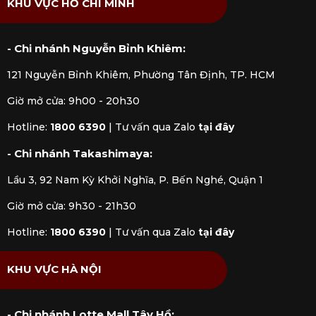
KHU VỰC HỒ CHÍ MINH
- Chi nhánh Nguyễn Bỉnh Khiêm:
121 Nguyễn Bỉnh Khiêm, Phường Tân Định, TP. HCM
Giờ mở cửa: 9h00 - 20h30
Chọn chất liệu tuỳ theo nhu cầu nhà bạn
Hotline:
1800 6390
|
Tư vấn qua Zalo
tại đây
3. Đánh giá nồi áp suất trước khi mua
- Chi nhánh Takashimaya:
Sau đây, Kitchen Koncept sẽ nói về ưu và nhược
điểm của
nồi áp suất
góp phần vào quyết định
Lầu 3, 92 Nam Kỳ Khởi Nghĩa, P. Bến Nghé, Quận 1
lựa chọn mua sản phẩm của bạn.
Giờ mở cửa: 9h30 - 21h30
3.1 Ưu điểm
Hotline:
1800 6390
|
Tư vấn qua Zalo
tại đây
Nồi áp suất khá nổi bật với khả năng chế biến
thức ăn nhanh hơn hẳn so với nồi truyền thống,
KHU VỰC HÀ NỘI
giảm thời gian nấu từ 70% đến 90%. Nhờ đó, gần
như 100% dưỡng chất trong thực phẩm đều
- Chi nhánh Lotte Mall Tây Hồ: