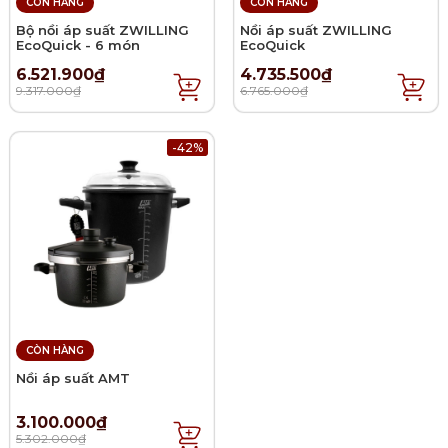
CÒN HÀNG
CÒN HÀNG
Bộ nồi áp suất ZWILLING
Nồi áp suất ZWILLING
EcoQuick - 6 món
EcoQuick
6.521.900₫
4.735.500₫
9.317.000₫
6.765.000₫
-42%
CÒN HÀNG
Nồi áp suất AMT
3.100.000₫
5.302.000₫