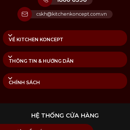
đều và mau lẹ.
Nồi áp suất Nhôm
: Nhẹ và có khả
cskh@kitchenkoncept.com.vn
năng dẫn nhiệt tốt, giúp nồi nhanh
nóng lên từ đó nấu chín thức ăn một
cách nhanh chóng. Tuy nhiên, nhược
điểm của nhôm là dễ bị trầy xước và
VỀ KITCHEN KONCEPT
không bền bỉ như Inox.
THÔNG TIN & HƯỚNG DẪN
CHÍNH SÁCH
HỆ THỐNG CỬA HÀNG