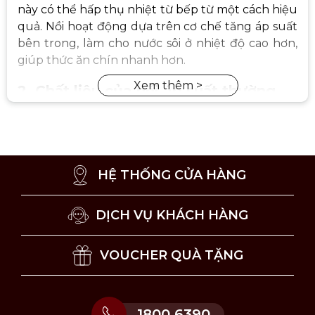
này có thể hấp thụ nhiệt từ bếp từ một cách hiệu
quả. Nồi hoạt động dựa trên cơ chế tăng áp suất
bên trong, làm cho nước sôi ở nhiệt độ cao hơn,
giúp thức ăn chín nhanh hơn.
2. Chất liệu của nồi áp suất thường
dùng
Chất liệu được ưa chuộng để sản xuất
nồi áp
suất
bếp từ bao gồm Inox, nhôm. Mỗi loại chất
liệu này có những đặc tính riêng biệt phù hợp với
HỆ THỐNG CỬA HÀNG
nhu cầu đa dạng của người tiêu dùng:
DỊCH VỤ KHÁCH HÀNG
Nồi áp suất Inox
(thép không gỉ)
: Đây
là chất liệu phổ biến nhất, được đánh
giá cao vì độ bền, khả năng chống ăn
VOUCHER QUÀ TẶNG
mòn và dễ dàng vệ sinh. Inox còn nổi
bật với khả năng giữ hơi nóng, đảm bảo
thức ăn được nấu chín một cách đồng
1800 6390