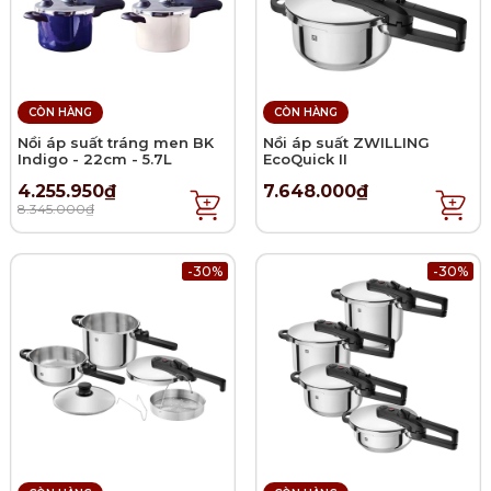
CÒN HÀNG
CÒN HÀNG
Nồi áp suất tráng men BK
Nồi áp suất ZWILLING
Indigo - 22cm - 5.7L
EcoQuick II
4.255.950₫
7.648.000₫
8.345.000₫
-30%
-30%