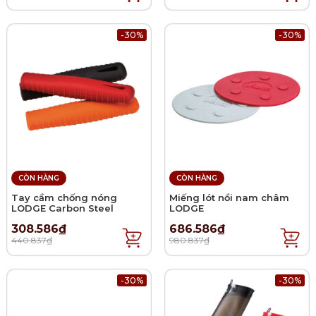
-30%
-30%
CÒN HÀNG
CÒN HÀNG
Tay cầm chống nóng
Miếng lót nồi nam châm
LODGE Carbon Steel
LODGE
308.586₫
686.586₫
440.837₫
980.837₫
-30%
-30%