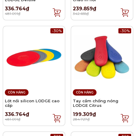
336.764₫
239.859₫
481.091₫
342.655₫
-30%
-30%
CÒN HÀNG
CÒN HÀNG
Lót nồi silicon LODGE cao
Tay cầm chống nóng
cấp
LODGE Citrus
336.764₫
199.309₫
481.091₫
284.727₫