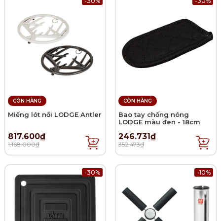
-30%
-30%
CÒN HÀNG
CÒN HÀNG
Miếng lót nồi LODGE Antler
Bao tay chống nóng
LODGE màu đen - 18cm
817.600₫
246.731₫
1.168.000₫
352.473₫
-30%
-10%