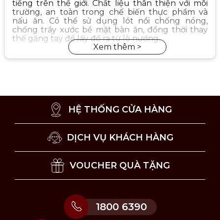
tiếng trên thế giới. Chất liệu thân thiện với môi
trường, an toàn trong chế biến thực phẩm và
nấu ăn. Có thể sử dụng lót nồi chống nóng,
chống trầy xước bề mặt bàn ăn, đồng thời thay
thế găng tay để lấy đồ ra từ lò nướng.
HỆ THỐNG CỬA HÀNG
DỊCH VỤ KHÁCH HÀNG
VOUCHER QUÀ TẶNG
1800 6390