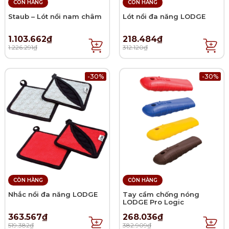
CÒN HÀNG
CÒN HÀNG
Staub – Lót nồi nam châm
Lót nồi đa năng LODGE
1.103.662₫
218.484₫
1.226.291₫
312.120₫
-30%
-30%
CÒN HÀNG
CÒN HÀNG
Nhắc nồi đa năng LODGE
Tay cầm chống nóng
LODGE Pro Logic
363.567₫
268.036₫
519.382₫
382.909₫