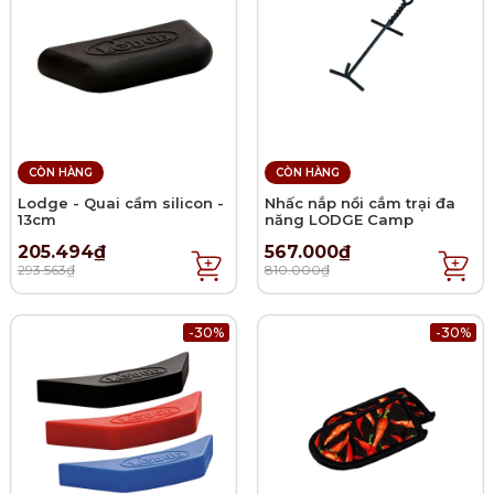
CÒN HÀNG
CÒN HÀNG
Lodge - Quai cầm silicon -
Nhấc nắp nồi cắm trại đa
13cm
năng LODGE Camp
205.494₫
567.000₫
293.563₫
810.000₫
-30%
-30%