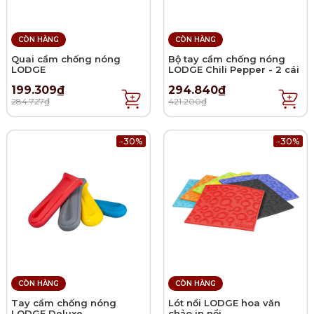
CÒN HÀNG
CÒN HÀNG
Quai cầm chống nóng
Bộ tay cầm chống nóng
LODGE
LODGE Chili Pepper - 2 cái
199.309₫
294.840₫
284.727₫
421.200₫
-30%
-30%
CÒN HÀNG
CÒN HÀNG
Tay cầm chống nóng
Lót nồi LODGE hoa văn
LODGE Deluxe
chảo in nổi