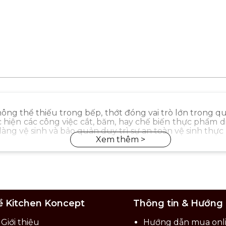
ng thể thiếu trong bếp, thớt đóng vai trò lớn trong 
 hiện các công việc cắt, băm, hay chế biến thực phẩm d
àng vệ sinh và bảo quản duy trì sự an toàn vệ sinh thực
ề Kitchen Koncept
Thông tin & Hướng
Giới thiệu
Hướng dẫn mua onl