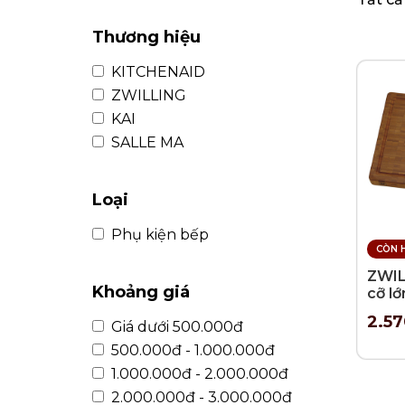
KHUI RƯỢU, NÚT CHAI
BÌNH TRÀ
Thương hiệu
KITCHENAID
ZWILLING
KAI
SALLE MA
Loại
Phụ kiện bếp
CÒN 
ZWIL
Khoảng giá
cỡ l
2.5
Giá dưới 500.000đ
500.000đ - 1.000.000đ
1.000.000đ - 2.000.000đ
2.000.000đ - 3.000.000đ