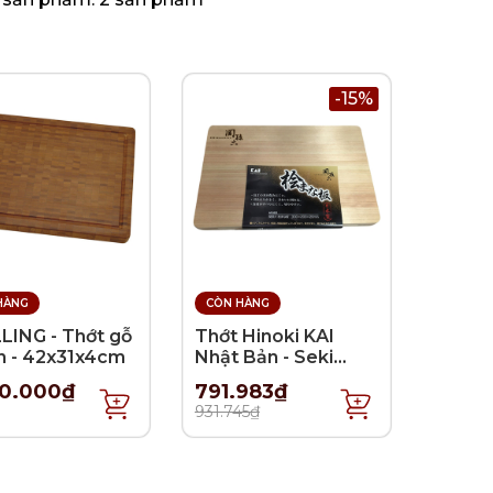
-15%
HÀNG
CÒN HÀNG
LING - Thớt gỗ
Thớt Hinoki KAI
ớn - 42x31x4cm
Nhật Bản - Seki
Magoroku -
70.000₫
791.983₫
30x20cm
931.745₫