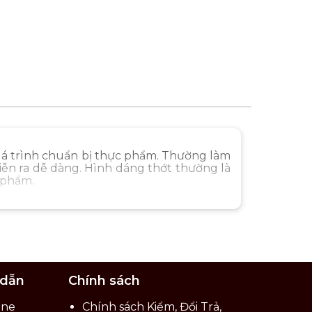
quá trình chuẩn bị thực phẩm. Thường làm
iễn ra dễ dàng. Hình dáng thớt thường là
 phẩm.
 dẫn
Chính sách
ine
Chính sách Kiểm, Đổi Trả,