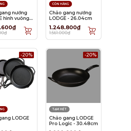
ÀNG
CÒN HÀNG
gang nướng
Chảo gang nướng
 hình vuông -
LODGE - 26.04cm
cm
5.600₫
1.248.800₫
000₫
1.561.000₫
-20%
-20%
ÀNG
TẠM HẾT
gang LODGE
Chảo gang LODGE
Pro Logic - 30.48cm