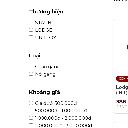
KHUI RƯỢU, NÚT CHAI
BÌNH TRÀ
Thương hiệu
STAUB
LODGE
UNILLOY
Loại
Chảo gang
Nồi gang
CÒN 
Lodg
Khoảng giá
(INT)
388
Giá dưới 500.000đ
486.
500.000đ - 1.000.000đ
1.000.000đ - 2.000.000đ
2.000.000đ - 3.000.000đ