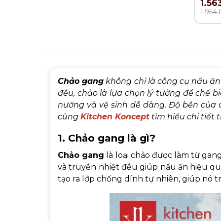
1.56
1.954
Chảo gang
không chỉ là công cụ nấu ăn 
đều, chảo là lựa chọn lý tưởng để chế 
nướng và vệ sinh dễ dàng. Độ bền của 
cùng
Kitchen Koncept
tìm hiểu chi tiết 
1. Chảo gang là gì?
Chảo gang
là loại chảo được làm từ gan
và truyền nhiệt đều giúp nấu ăn hiệu quả
tạo ra lớp chống dính tự nhiên, giúp nó 