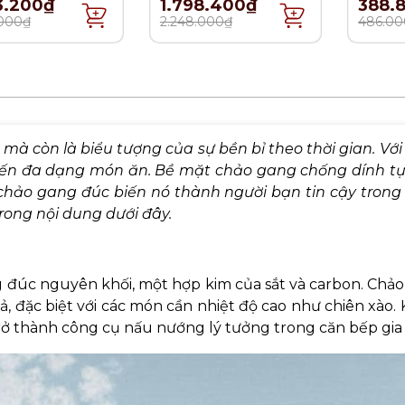
3.200₫
1.798.400₫
388.
.000₫
2.248.000₫
486.00
mà còn là biểu tượng của sự bền bỉ theo thời gian. Với
biến đa dạng món ăn. Bề mặt chảo gang chống dính tự
chảo gang đúc biến nó thành người bạn tin cậy trong 
trong nội dung dưới đây.
g đúc nguyên khối, một hợp kim của sắt và carbon. Chảo 
, đặc biệt với các món cần nhiệt độ cao như chiên xào.
trở thành công cụ nấu nướng lý tưởng trong căn bếp gia