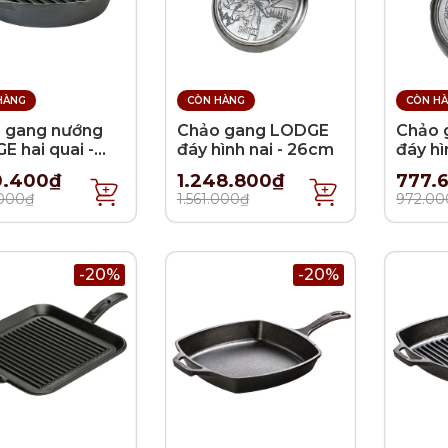
HÀNG
CÒN HÀNG
CÒN H
 gang nướng
Chảo gang LODGE
Chảo 
 hai quai -
đáy hình nai - 26cm
đáy hì
4 cm
16.5c
0.400₫
1.248.800₫
777.
.000₫
1.561.000₫
972.00
-20%
-20%