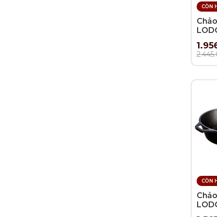
CÒN 
Chảo
LODG
30.4
1.95
2.445
CÒN 
Chảo
LODG