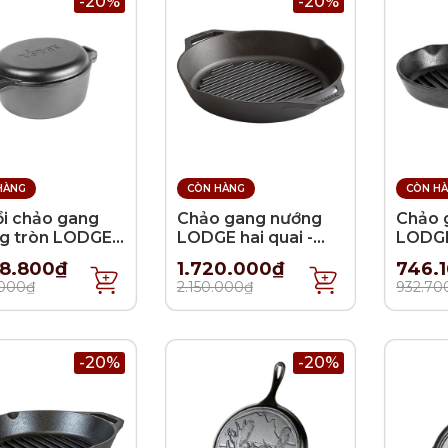
-20%
-20%
HÀNG
CÒN HÀNG
CÒN H
ồi chảo gang
Chảo gang nướng
Chảo 
ng tròn LODGE -
LODGE hai quai -
LODGE
L - 26cm
30.48cm
28.800₫
1.720.000₫
746.
.000₫
2.150.000₫
932.70
-20%
-20%