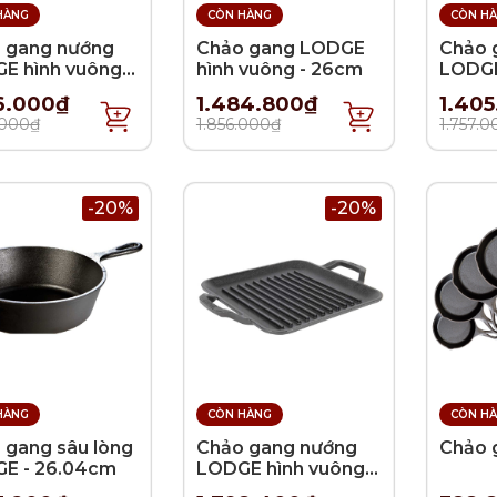
HÀNG
CÒN HÀNG
CÒN H
 gang nướng
Chảo gang LODGE
Chảo 
E hình vuông -
hình vuông - 26cm
LODGE
8cm
26.67
6.000₫
1.484.800₫
1.40
.000₫
1.856.000₫
1.757.
-20%
-20%
HÀNG
CÒN HÀNG
CÒN H
 gang sâu lòng
Chảo gang nướng
Chảo 
E - 26.04cm
LODGE hình vuông -
28cm