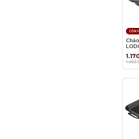
CÒN 
Chảo
LODGE
26.0
1.17
1.463