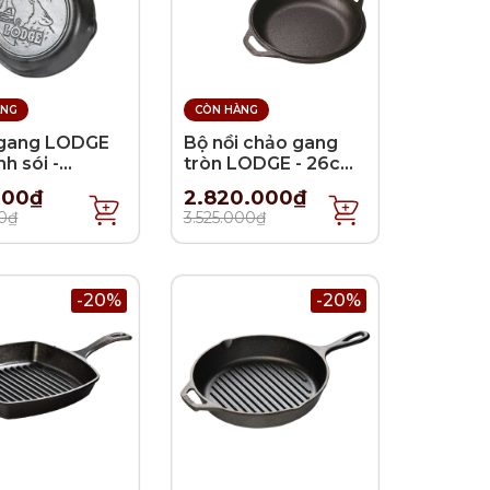
ÀNG
CÒN HÀNG
gang LODGE
Bộ nồi chảo gang
nh sói -
tròn LODGE - 26cm
m
- 4.73L
600₫
2.820.000₫
0₫
3.525.000₫
-20%
-20%