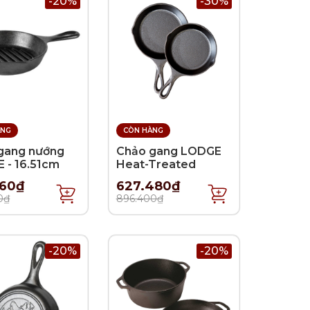
-20%
-30%
ÀNG
CÒN HÀNG
gang nướng
Chảo gang LODGE
 - 16.51cm
Heat-Treated
160₫
627.480₫
0₫
896.400₫
-20%
-20%