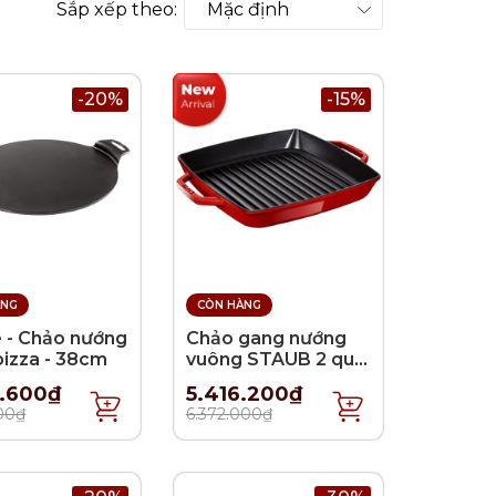
Sắp xếp theo:
-20%
-15%
ÀNG
CÒN HÀNG
 - Chảo nướng
Chảo gang nướng
pizza - 38cm
vuông STAUB 2 quai
màu đỏ cherry -
5.600₫
5.416.200₫
28x28cm (2.3L)
000₫
6.372.000₫