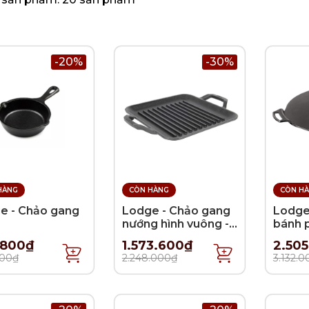
-20%
-30%
HÀNG
CÒN HÀNG
CÒN H
e - Chảo gang
Lodge - Chảo gang
Lodge
nướng hình vuông -
bánh 
28cm (INT)
.800₫
1.573.600₫
2.50
000₫
2.248.000₫
3.132.