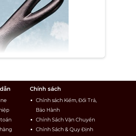
 dẫn
Chính sách
ine
Chính sách Kiểm, Đổi Trả,
hiệp
Bảo Hành
 toán
Chính Sách Vận Chuyển
 hàng
Chính Sách & Quy Định