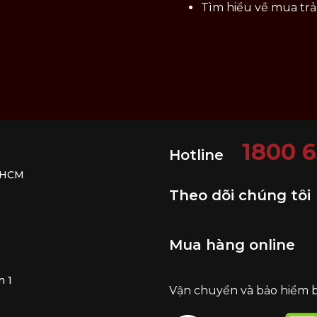
Tìm hiểu về mua tr
1800 
Hotline
. HCM
Theo dõi chúng tôi
Mua hàng online
n 1
Vận chuyển và bảo hiểm 
Chảo gang cấu tạo từ hợp kim sắt carbon