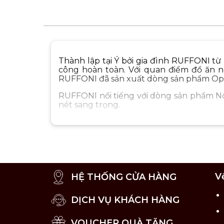
Thành lập tại Ý bởi gia đình RUFFONI từ
công hoàn toàn. Với quan điểm đồ ăn ng
RUFFONI đã sản xuất dòng sản phẩm Opu
RUFFONI nổi tiếng với dòng sản phẩm Nồ
nét sang trọng.
V
HỆ THỐNG CỬA HÀNG
DỊCH VỤ KHÁCH HÀNG
VOUCHER QUÀ TẶNG