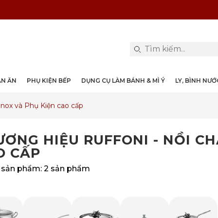
PHỤ KIỆN & TRANG TRÍ BÀN ĂN
DỤNG CỤ LÀM BÁNH & MÌ Ý
LY, BÌNH NƯỚC, DECANTER
DANH MỤC KHÁC
PHỤ KIỆN RƯỢU
PHỤ KIỆN BẾP
NỒI, CHẢO
DAO, KÉO
ÀN ĂN
PHỤ KIỆN BẾP
DỤNG CỤ LÀM BÁNH & MÌ Ý
LY, BÌNH NƯ
nox và Phụ Kiện cao cấp
ƠNG HIỆU RUFFONI - NỒI CH
O CẤP
ả sản phẩm:
2 sản phẩm