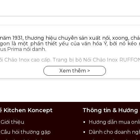
 năm 1931, thương hiệu chuyên sản xuất nồi, xoong, ch
on là một phần thiết yếu của văn hóa Ý, bởi nó kéo mọ
s Prima nổi danh.
i Chảo Inox cao cấp. Trang bị bộ Nồi Chảo Inox RUFFO
ề Kitchen Koncept
Thông tin & Hướng
Giới thiệu
Hướng dẫn mua onl
Câu hỏi thường gặp
Dành cho doanh ng