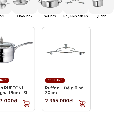
nồi
Chảo inox
Nồi inox
Phụ kiện bàn ăn
Quánh
HÀNG
CÒN HÀNG
h RUFFONI
Ruffoni - Đế giữ nồi -
na 18cm - 3L
30cm
73.000₫
2.365.000₫