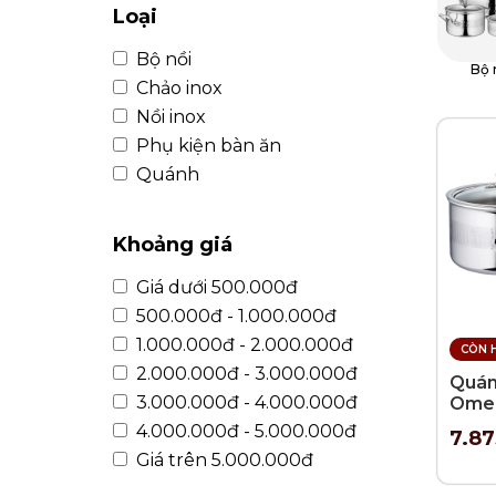
KHUI RƯỢU, NÚT CHAI
BÌNH TRÀ
Loại
Bộ nồi
Bộ 
Chảo inox
Nồi inox
Phụ kiện bàn ăn
Quánh
Khoảng giá
Giá dưới 500.000đ
500.000đ - 1.000.000đ
1.000.000đ - 2.000.000đ
CÒN 
2.000.000đ - 3.000.000đ
Quán
3.000.000đ - 4.000.000đ
Omeg
4.000.000đ - 5.000.000đ
7.8
Giá trên 5.000.000đ