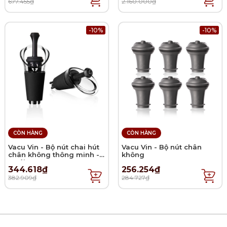
677.455₫
2.160.000₫
-10%
-10%
CÒN HÀNG
CÒN HÀNG
Vacu Vin - Bộ nút chai hút
Vacu Vin - Bộ nút chân
chân không thông minh -
không
2 cái
344.618₫
256.254₫
382.909₫
284.727₫