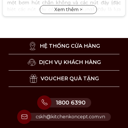
một bơm hút chân không và các nút đậy (đặc
biệt các nút đậy có thể tái sử dụng). Đây là lựa
chọn đặc biệt hữu ích cho những ai không uống
hết chai rượu trong một lần và muốn giữ phần
rượu trong chai không bị hỏng.
HỆ THỐNG CỬA HÀNG
DỊCH VỤ KHÁCH HÀNG
VOUCHER QUÀ TẶNG
1800 6390
cskh@kitchenkoncept.com.vn