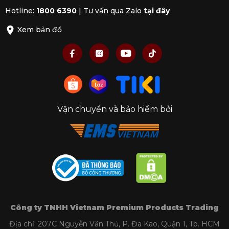
hoặc quầy bar tại gia đình.
Hotline:
1800 6390
|
Tư vấn qua Zalo
tại đây
Chất liệu cao cấp, an toàn:
Sản phẩm
thường được làm từ nhựa cao cấp,
Xem bản đồ
silicon hoặc thép không gỉ nên rất an
toàn, bền bỉ và đảm bảo sức khỏe cho
người dùng. Chất liệu này còn có độ
bền cao, sử dụng được lâu dài mà
không bị hỏng hóc.
Sử dụng dễ dàng:
Bộ hút chân không
Vận chuyển và bảo hiểm bởi
có cơ chế hoạt động đơn giản. Người
dùng chỉ cần đậy nắp lên chai rượu và
sử dụng bơm để hút không khí ra
ngoài.
Bảo quản hiệu quả:
Bằng cách loại bỏ
không khí khỏi chai, bộ hút chân
không giúp ngăn ngừa quá trình oxy
hóa, giúp rượu vang giữ nguyên hương
Công ty TNHH Vietnam Premium Products Trading
vị.
Địa chỉ: 207C Nguyễn Văn Thủ, P. Đa Kao, Quận 1, Tp. HCM