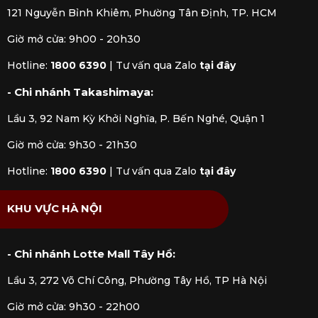
dụng và hiệu quả.
121 Nguyễn Bỉnh Khiêm, Phường Tân Định, TP. HCM
Nút đậy chân không: Các nút đậy này
được thiết kế đặc biệt để tạo kín khí
Giờ mở cửa: 9h00 - 20h30
sau khi hút không khí ra ngoài. Chúng
Hotline:
1800 6390
|
Tư vấn qua Zalo
tại đây
có thể tái sử dụng và phù hợp với hầu
hết các loại chai rượu.
- Chi nhánh Takashimaya:
2. Đặc điểm chính của bộ hút chân không
Lầu 3, 92 Nam Kỳ Khởi Nghĩa, P. Bến Nghé, Quận 1
rượu vang
Giờ mở cửa: 9h30 - 21h30
Bộ hút chân không rượu vang
là một thiết bị
Hotline:
1800 6390
|
Tư vấn qua Zalo
tại đây
hữu ích cho những người yêu thích rượu vang,
giúp bảo quản rượu sau khi mở nắp. Dưới đây là
KHU VỰC HÀ NỘI
những đặc điểm chính của bộ dụng cụ:
Thiết kế nhỏ gọn, tiện lợi:
Bộ hút
- Chi nhánh Lotte Mall Tây Hồ:
chân không thường có kích thước nhỏ
gọn, dễ dàng cầm nắm và sử dụng.
Lầu 3, 272 Võ Chí Công, Phường Tây Hồ, TP Hà Nội
Thiết bị không chiếm nhiều không
gian, dễ dàng lưu trữ trong nhà bếp
Giờ mở cửa: 9h30 - 22h00