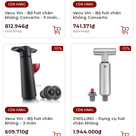
CÒN HÀNG
CÒN HÀNG
Vacu Vin - Bộ hút chân
Vacu Vin - Bộ hút chân
không Concerto - 5 món
không Concerto
(2021)
812.946₫
741.371₫
903.273₫
823.745₫
-10%
-10%
CÒN HÀNG
CÒN HÀNG
Vacu Vin - Bộ hút chân
ZWILLING - Dụng cụ hút
không - 3 món
chân không
609.710₫
1.944.000₫