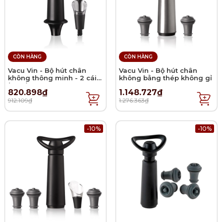
CÒN HÀNG
CÒN HÀNG
Vacu Vin - Bộ hút chân
Vacu Vin - Bộ hút chân
không thông minh - 2 cái
không bằng thép không gỉ
(2021)
820.898₫
1.148.727₫
912.109₫
1.276.363₫
-10%
-10%