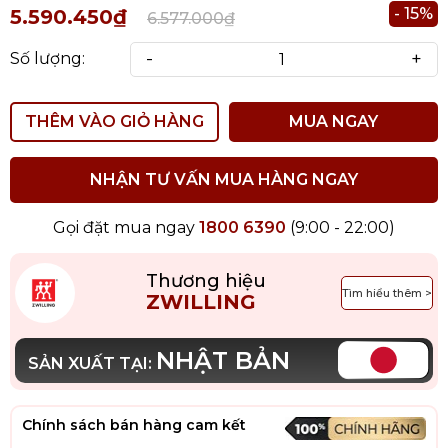
- 15%
5.590.450₫
6.577.000₫
-
+
Số lượng:
THÊM VÀO GIỎ HÀNG
MUA NGAY
NHẬN TƯ VẤN MUA HÀNG NGAY
Gọi đặt mua ngay
1800 6390
(9:00 - 22:00)
Thương hiệu
Tìm hiểu thêm >
ZWILLING
NHẬT BẢN
SẢN XUẤT TẠI:
Chính sách bán hàng cam kết