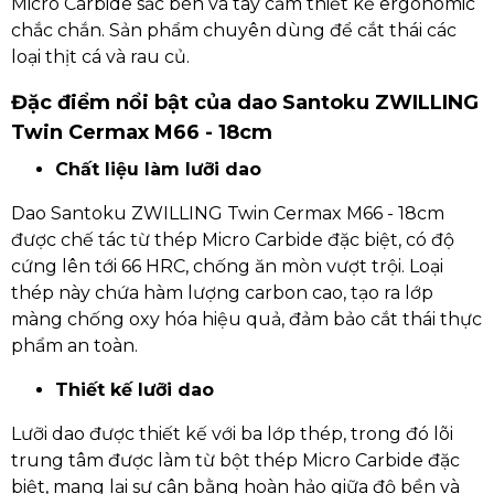
Micro Carbide sắc bén và tay cầm thiết kế ergonomic
chắc chắn. Sản phẩm chuyên dùng để cắt thái các
loại thịt cá và rau củ.
Đặc điểm nổi bật của dao Santoku ZWILLING
Twin Cermax M66 - 18cm
Chất liệu làm lưỡi dao
Dao Santoku ZWILLING Twin Cermax M66 - 18cm
được chế tác từ thép Micro Carbide đặc biệt, có độ
cứng lên tới 66 HRC, chống ăn mòn vượt trội. Loại
thép này chứa hàm lượng carbon cao, tạo ra lớp
màng chống oxy hóa hiệu quả, đảm bảo cắt thái thực
phẩm an toàn.
Thiết kế lưỡi dao
Lưỡi dao được thiết kế với ba lớp thép, trong đó lõi
trung tâm được làm từ bột thép Micro Carbide đặc
biệt, mang lại sự cân bằng hoàn hảo giữa độ bền và