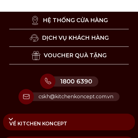
hoặc ngăn tủ kéo để giúp ngăn ngừa tình trạng
ăn mòn và duy trì độ bền của lưỡi dao.
Không dùng dao để chặt thực phẩm đông lạnh
HỆ THỐNG CỬA HÀNG
hoặc các đồ vật quá cứng.
Thỉnh thoảng bạn nên mài lại dao bằng đá mài
hoặc đồ mài dao chuyên dụng, để khắc phục
DỊCH VỤ KHÁCH HÀNG
dấu hiệu mòn lưỡi cắt và đảm bảo độ sắc bén
lâu dài.
VOUCHER QUÀ TẶNG
1800 6390
cskh@kitchenkoncept.com.vn
VỀ KITCHEN KONCEPT