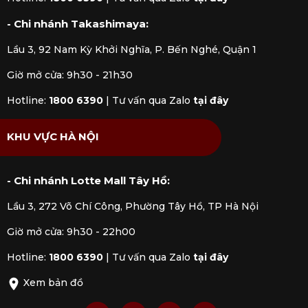
đem đến.
- Chi nhánh Takashimaya:
Lầu 3, 92 Nam Kỳ Khởi Nghĩa, P. Bến Nghé, Quận 1
Giờ mở cửa: 9h30 - 21h30
Hotline:
1800 6390
|
Tư vấn qua Zalo
tại đây
KHU VỰC HÀ NỘI
- Chi nhánh Lotte Mall Tây Hồ:
Lầu 3, 272 Võ Chí Công, Phường Tây Hồ, TP Hà Nội
Giờ mở cửa: 9h30 - 22h00
Hotline:
1800 6390
|
Tư vấn qua Zalo
tại đây
Xem bản đồ