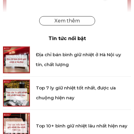
Dao Santoku thương hiệu ZWILLING
Tin tức nổi bật
Thiết kế tay cầm
Cán dao được làm từ Micarta, một loại vật liệu cao cấp
Địa chỉ bán bình giữ nhiệt ở Hà Nội uy
kết hợp giữa vải lanh và nhựa tổng hợp, mang đến sự
tín, chất lượng
thoải mái và an toàn trong quá trình sử dụng. Thiết
kế ba đinh tán chắc chắn, giúp người dùng cầm nắm
dễ dàng, tránh trơn trượt khi cắt thái.
Top 7 ly giữ nhiệt tốt nhất, được ưa
Công nghệ sản xuất
chuộng hiện nay
Dao được mài thủ công bởi bàn tay của các nghệ
nhân tại Nhật Bản, mang lại độ sắc bén vượt trội. Kết
hợp với công nghệ trui lạnh CRYODUR®, một quy
Top 10+ bình giữ nhiệt lâu nhất hiện nay
trình rèn thép ở nhiệt độ dưới -196 độ C, giúp cân