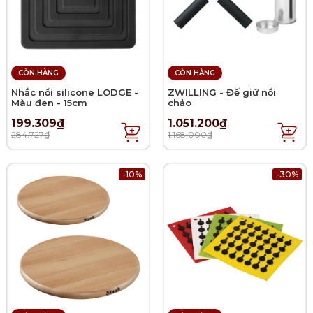
CÒN HÀNG
CÒN HÀNG
Nhắc nồi silicone LODGE -
ZWILLING - Đế giữ nồi
Màu đen - 15cm
chảo
199.309₫
1.051.200₫
284.727₫
1.168.000₫
-10%
-30%