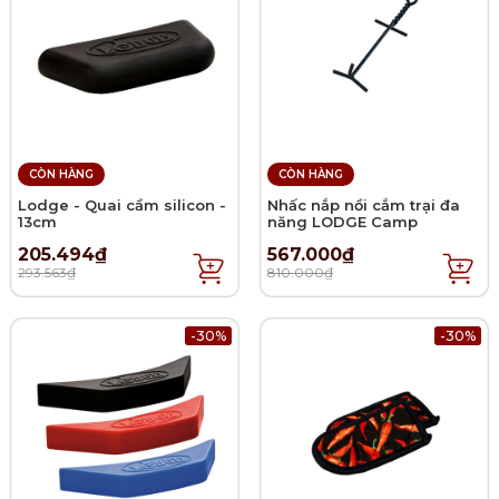
CÒN HÀNG
CÒN HÀNG
Lodge - Quai cầm silicon -
Nhấc nắp nồi cắm trại đa
13cm
năng LODGE Camp
205.494₫
567.000₫
293.563₫
810.000₫
-30%
-30%