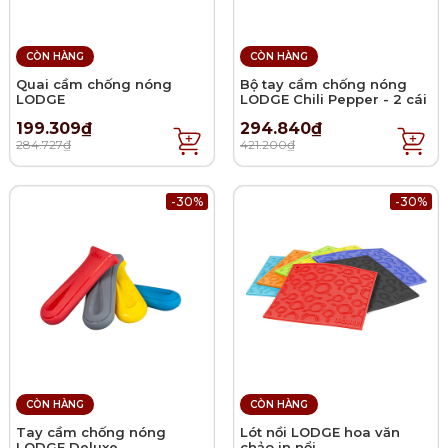
CÒN HÀNG
CÒN HÀNG
Quai cầm chống nóng
Bộ tay cầm chống nóng
LODGE
LODGE Chili Pepper - 2 cái
199.309₫
294.840₫
284.727₫
421.200₫
-30%
-30%
CÒN HÀNG
CÒN HÀNG
Tay cầm chống nóng
Lót nồi LODGE hoa văn
LODGE Deluxe
chảo in nổi