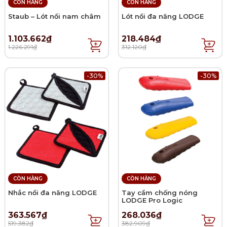
CÒN HÀNG
CÒN HÀNG
Staub – Lót nồi nam châm
Lót nồi đa năng LODGE
1.103.662₫
218.484₫
1.226.291₫
312.120₫
-30%
-30%
CÒN HÀNG
CÒN HÀNG
Nhắc nồi đa năng LODGE
Tay cầm chống nóng
LODGE Pro Logic
363.567₫
268.036₫
519.382₫
382.909₫