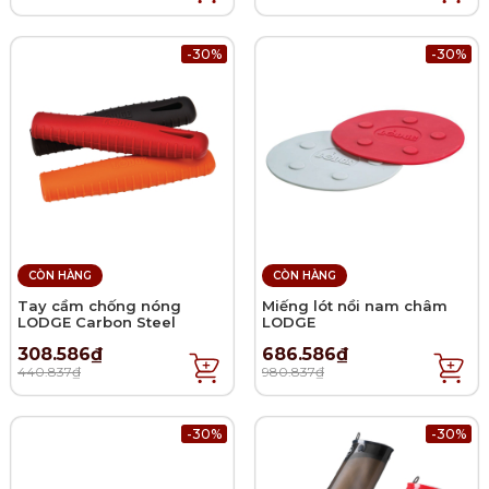
-30%
-30%
CÒN HÀNG
CÒN HÀNG
Tay cầm chống nóng
Miếng lót nồi nam châm
LODGE Carbon Steel
LODGE
308.586₫
686.586₫
440.837₫
980.837₫
-30%
-30%