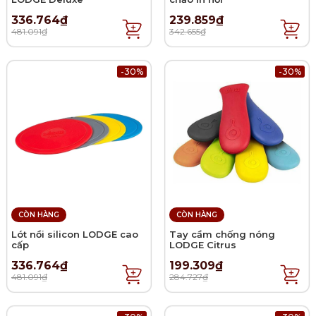
336.764₫
239.859₫
481.091₫
342.655₫
-30%
-30%
CÒN HÀNG
CÒN HÀNG
Lót nồi silicon LODGE cao
Tay cầm chống nóng
cấp
LODGE Citrus
336.764₫
199.309₫
481.091₫
284.727₫