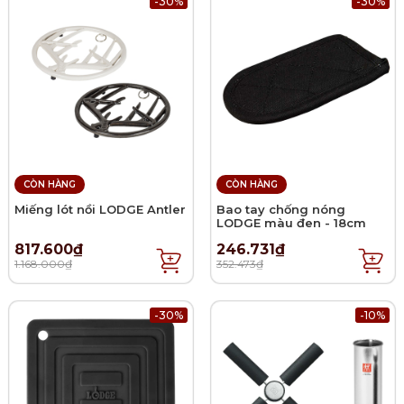
-30%
-30%
CÒN HÀNG
CÒN HÀNG
Miếng lót nồi LODGE Antler
Bao tay chống nóng
LODGE màu đen - 18cm
817.600₫
246.731₫
1.168.000₫
352.473₫
-30%
-10%