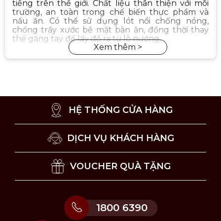
tiếng trên thế giới. Chất liệu thân thiện với môi
trường, an toàn trong chế biến thực phẩm và
nấu ăn. Có thể sử dụng lót nồi chống nóng,
chống trầy xước bề mặt bàn ăn, đồng thời thay
thế găng tay để lấy đồ ra từ lò nướng.
HỆ THỐNG CỬA HÀNG
DỊCH VỤ KHÁCH HÀNG
VOUCHER QUÀ TẶNG
1800 6390