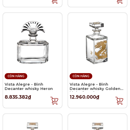
CÒN HÀNG
CÒN HÀNG
Vista Alegre - Bình
Vista Alegre - Bình
Decanter whisky Heron
Decanter whisky Golden
hình rồng vàng
8.835.382₫
12.960.000₫