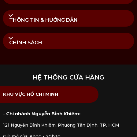
2. Tại sao nên sử dụng bình
Decanter?
THÔNG TIN & HƯỚNG DẪN
Sử dụng bình decanter mang lại nhiều lợi ích
tuyệt vời cho rượu vang, bao gồm:
CHÍNH SÁCH
Đánh thức hương vị tiềm ẩn:
Khi rót
rượu vang từ chai vào decanter, oxy
trong không khí sẽ len lỏi vào từng giọt
rượu, kích thích các phân tử hương vị
và giải phóng những tầng hương thơm
HỆ THỐNG CỬA HÀNG
tinh tế ẩn sâu bên trong.
Lọc cặn:
Rượu vang lâu năm thường
KHU VỰC HỒ CHÍ MINH
có cặn lắng dưới đáy chai. Decanter
giúp loại bỏ cặn này, mang lại cho bạn
ly rượu vang mịn màng và hoàn hảo.
- Chi nhánh Nguyễn Bỉnh Khiêm:
Tăng tính thẩm mỹ:
Thiết kế thanh
lịch của decanter góp phần làm cho
121 Nguyễn Bỉnh Khiêm, Phường Tân Định, TP. HCM
bàn tiệc thêm phần trang nhã và đẹp
Giờ mở cửa: 9h00 - 20h30