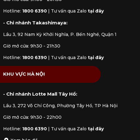
mắt.
Hotline:
1800 6390
|
Tư vấn qua Zalo
tại đây
3. Decanter không chỉ dành riêng cho
- Chi nhánh Takashimaya:
rượu vang
Lầu 3, 92 Nam Kỳ Khởi Nghĩa, P. Bến Nghé, Quận 1
Decanter thường được biết đến như 'người bạn
đồng hành' lý tưởng cho những ai đam mê rượu
Giờ mở cửa: 9h30 - 21h30
vang. Tuy nhiên, công dụng của nó không chỉ
Hotline:
1800 6390
|
Tư vấn qua Zalo
tại đây
dừng lại ở đó. Decanter còn có thể mang đến trải
nghiệm tuyệt vời cho nhiều loại đồ uống khác
như whisky, rum và vodka.
KHU VỰC HÀ NỘI
- Chi nhánh Lotte Mall Tây Hồ:
Lầu 3, 272 Võ Chí Công, Phường Tây Hồ, TP Hà Nội
Giờ mở cửa: 9h30 - 22h00
Hotline:
1800 6390
|
Tư vấn qua Zalo
tại đây