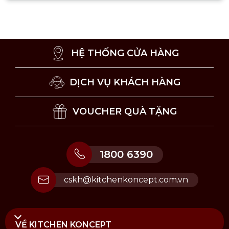
HỆ THỐNG CỬA HÀNG
DỊCH VỤ KHÁCH HÀNG
VOUCHER QUÀ TẶNG
1800 6390
cskh@kitchenkoncept.com.vn
Decanter là một loại bình được sử dụng để chứa
rượu
VỀ KITCHEN KONCEPT