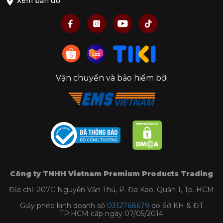
Xem bản đồ
Vận chuyển và bảo hiểm bởi
Decanter sử dụng cho nhiều loại rượu
3.1 Whisky
Decanter giúp "mở bung" hương vị Whisky, làm
giảm bớt nồng độ cồn và tạo nên sự mượt mà, dễ
Công ty TNHH Vietnam Premium Products Trading
chịu hơn. Quá trình oxy hóa nhẹ nhàng kích
Địa chỉ: 207C Nguyễn Văn Thủ, P. Đa Kao, Quận 1, Tp. HCM
thích và khuếch đại hương vị đặc trưng của
whisky, từ hương gỗ sồi, vani đến mạch nha, mang
Giấy phép kinh doanh số
0312768679
do Sở KH & ĐT
TP.HCM cấp ngày 07/05/2014
đến trải nghiệm thưởng thức phong phú và tinh