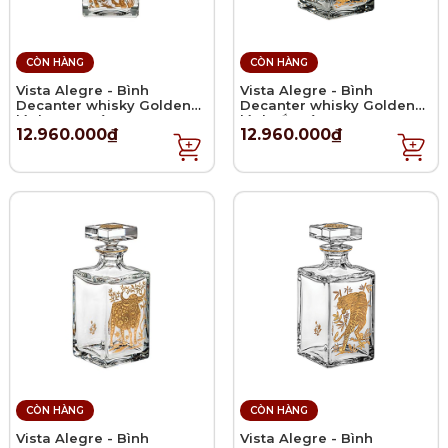
CÒN HÀNG
CÒN HÀNG
Vista Alegre - Bình
Vista Alegre - Bình
Decanter whisky Golden
Decanter whisky Golden
hình ngựa vàng
hình rắn vàng
12.960.000₫
12.960.000₫
CÒN HÀNG
CÒN HÀNG
Vista Alegre - Bình
Vista Alegre - Bình