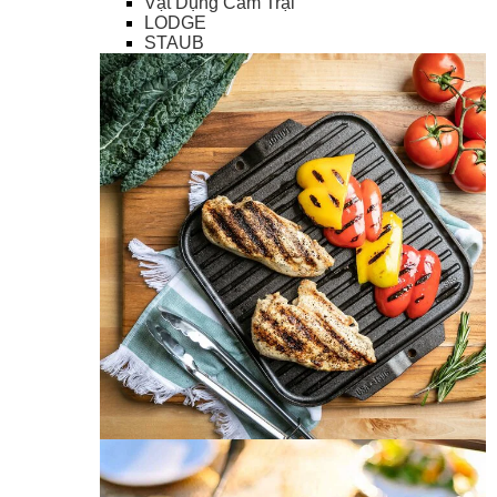
Vật Dụng Cắm Trại
LODGE
STAUB