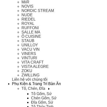
MiiR
NOVIS
NORDIC STREAM
NUDE
RIEDEL
ROYAL
RUFFONI
SALLE MA
Ô CUISINE
STAUB
UNILLOY
VACU VIN
VINERS
VINTURI
VITA CRAFT
VISTA ALEGRE
ZOKU
ZWILLING
Liên hệ với chúng tôi
Phụ Kiện & Trang Trí Bàn Ăn
Tô, Chén, Đĩa
Tô Gốm, Sứ
Chén Gốm, Sứ
Đĩa Gốm, Sứ
Tô Thủy Tinh