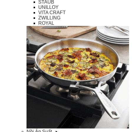
STAUB
UNILLOY
VITA CRAFT
ZWILLING
ROYAL
Nồi Áp Suất