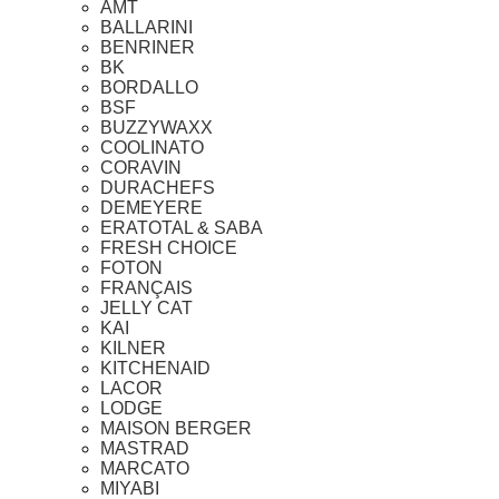
AMT
BALLARINI
BENRINER
BK
BORDALLO
BSF
BUZZYWAXX
COOLINATO
CORAVIN
DURACHEFS
DEMEYERE
ERATOTAL & SABA
FRESH CHOICE
FOTON
FRANÇAIS
JELLY CAT
KAI
KILNER
KITCHENAID
LACOR
LODGE
MAISON BERGER
MASTRAD
MARCATO
MIYABI