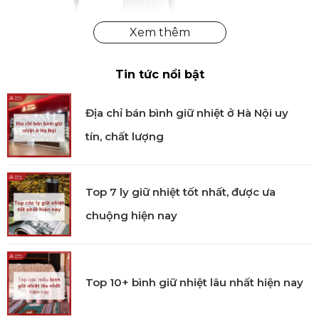
Cấu tạo vân thép Damascus dao Miyabi Sujihiki
Thiết kế cán dao
Tin tức nổi bật
Cán dao Miyabi Sujihiki được thiết kế hình chữ D,
được làm từ chất liệu gỗ Pakka lành tính, thân thiện
Địa chỉ bán bình giữ nhiệt ở Hà Nội uy
với sức khỏe người dùng. Gỗ Pakka còn có khả năng
tín, chất lượng
chống ẩm tốt, giữ cho tay cầm luôn khô ráo và an
toàn trong quá trình sử dụng, tăng cường sự thoải
mái và an toàn cho người dùng.
Top 7 ly giữ nhiệt tốt nhất, được ưa
Công nghệ sản xuất
chuộng hiện nay
Áp dụng công nghệ trui lạnh Friodur® tăng cường
độ cứng, chống ăn mòn và độ đàn hồi vượt trội cho
lưỡi dao. Quá trình trui lạnh ở nhiệt độ cực thấp giúp
Top 10+ bình giữ nhiệt lâu nhất hiện nay
cân bằng cấu trúc thép, làm cho lưỡi dao trở nên linh
hoạt và bền bỉ hơn.