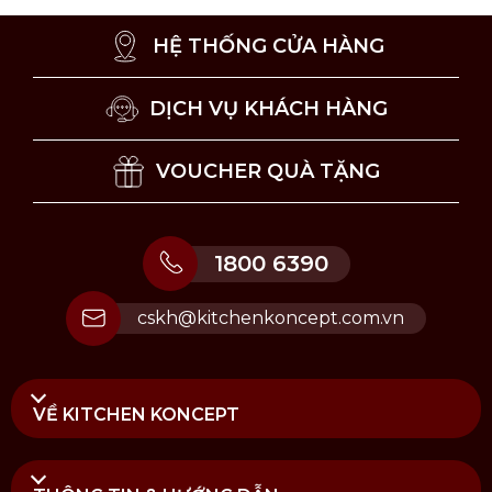
HỆ THỐNG CỬA HÀNG
Lưu ý vệ sinh và sử dụng dao Miyabi Sujihiki 5000FCD
DỊCH VỤ KHÁCH HÀNG
24cm
VOUCHER QUÀ TẶNG
Lưu ý vệ sinh và sử dụng
Nên vệ sinh dao bằng tay, tuyệt đối không sử
dụng máy rửa chén.
1800 6390
Rửa dao dưới vòi nước ấm với một ít xà phòng,
sau đó lau khô bằng khăn mềm hoặc để nơi khô
cskh@kitchenkoncept.com.vn
ráo.
Bảo quản trong hộp đựng dao, giá cắm dao
hoặc ngăn tủ kéo để giúp ngăn ngừa tình trạng
ăn mòn và duy trì độ bền của lưỡi dao.
VỀ KITCHEN KONCEPT
Không dùng dao để chặt thực phẩm đông lạnh
hoặc các đồ vật quá cứng.
Thỉnh thoảng bạn nên mài lại dao bằng đá mài