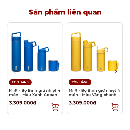
Sử dụng
Sản phẩm liên quan
Chuyên dùng để thái lát mỏng thịt, cá.
CÒN HÀNG
CÒN HÀNG
MiiR - Bộ Bình giữ nhiệt 4
MiiR - Bộ Bình giữ nhiệt 4
món - Màu Xanh Coban
món - Màu Vàng chanh
3.309.000₫
3.309.000₫