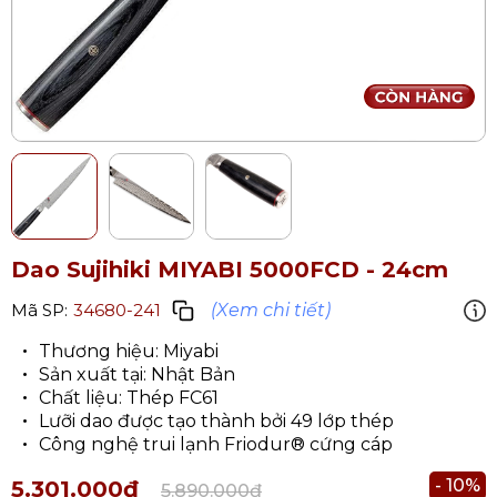
Dao Sujihiki MIYABI 5000FCD - 24cm
(Xem chi tiết)
Mã SP:
34680-241
Thương hiệu: Miyabi
Sản xuất tại: Nhật Bản
Chất liệu: Thép FC61
Lưỡi dao được tạo thành bởi 49 lớp thép
Công nghệ trui lạnh Friodur® cứng cáp
- 10%
5.301.000₫
5.890.000₫