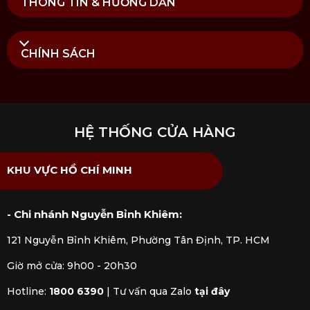
THÔNG TIN & HƯỚNG DẪN
hoặc đồ mài dao chuyên dụng, để khắc phục
dấu hiệu mòn lưỡi cắt và đảm bảo độ sắc bén
lâu dài.
CHÍNH SÁCH
Mua Dao Sujihiki Miyabi 5000FCD 24cm tại
Kitchen Koncept
Tại
Kitchen Koncept
, chúng tôi cung cấp sản phẩm
dao Sujihiki Miyabi 5000FCD 24cm
nhập khẩu
HỆ THỐNG CỬA HÀNG
chính hãng được kiểm định rõ ràng bởi các cơ quan
chức năng. Mua hàng tại Kitchen Koncept khách
KHU VỰC HỒ CHÍ MINH
hàng sẽ yên tâm khi nhận được đầy đủ chế độ bảo
hành và dịch vụ hậu mãi chúng tôi đem đến.
- Chi nhánh Nguyễn Bỉnh Khiêm:
121 Nguyễn Bỉnh Khiêm, Phường Tân Định, TP. HCM
Giờ mở cửa: 9h00 - 20h30
Hotline:
1800 6390
|
Tư vấn qua Zalo
tại đây