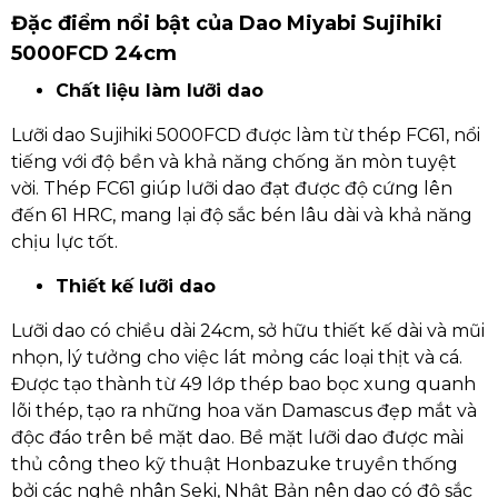
Đặc điểm nổi bật của Dao Miyabi Sujihiki
5000FCD 24cm
Chất liệu làm lưỡi dao
Lưỡi dao Sujihiki 5000FCD được làm từ thép FC61, nổi
tiếng với độ bền và khả năng chống ăn mòn tuyệt
vời. Thép FC61 giúp lưỡi dao đạt được độ cứng lên
đến 61 HRC, mang lại độ sắc bén lâu dài và khả năng
chịu lực tốt.
Thiết kế lưỡi dao
Lưỡi dao có chiều dài 24cm, sở hữu thiết kế dài và mũi
nhọn, lý tưởng cho việc lát mỏng các loại thịt và cá.
Được tạo thành từ 49 lớp thép bao bọc xung quanh
lõi thép, tạo ra những hoa văn Damascus đẹp mắt và
độc đáo trên bề mặt dao. Bề mặt lưỡi dao được mài
thủ công theo kỹ thuật Honbazuke truyền thống
bởi các nghệ nhân Seki, Nhật Bản nên dao có độ sắc