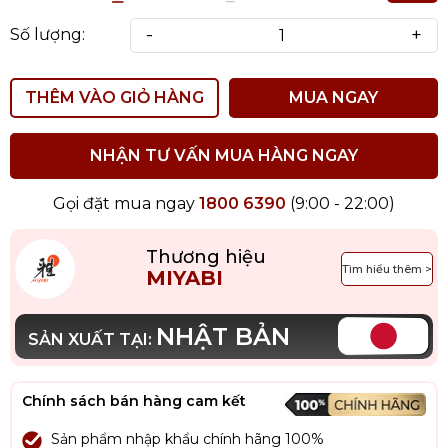
-
+
Số lượng:
THÊM VÀO GIỎ HÀNG
MUA NGAY
NHẬN TƯ VẤN MUA HÀNG NGAY
Gọi đặt mua ngay
1800 6390
(9:00 - 22:00)
Thương hiệu
Tìm hiểu thêm >
MIYABI
NHẬT BẢN
SẢN XUẤT TẠI:
Chính sách bán hàng cam kết
Sản phẩm nhập khẩu chính hãng 100%