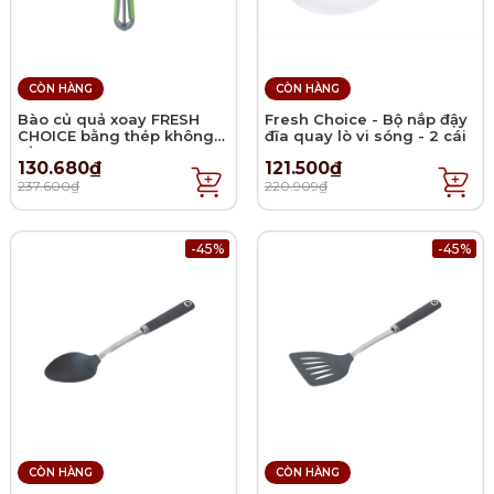
CÒN HÀNG
CÒN HÀNG
Bào củ quả xoay FRESH
Fresh Choice - Bộ nắp đậy
CHOICE bằng thép không
đĩa quay lò vi sóng - 2 cái
gỉ
130.680₫
121.500₫
237.600₫
220.909₫
-45%
-45%
CÒN HÀNG
CÒN HÀNG