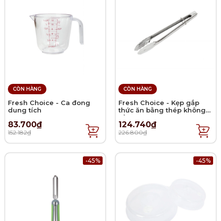
CÒN HÀNG
CÒN HÀNG
Fresh Choice - Ca đong
Fresh Choice - Kẹp gắp
dung tích
thức ăn bằng thép không
gỉ - 30.5cm
83.700₫
124.740₫
152.182₫
226.800₫
-45%
-45%