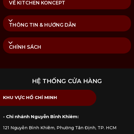
VỀ KITCHEN KONCEPT
Dụng cụ ép tỏi hỗ trợ sơ chế tỏi nhanh hơn
THÔNG TIN & HƯỚNG DẪN
2. Lợi ích khi sử dụng dụng cụ bếp
cao cấp trong nấu nướng hàng ngày
CHÍNH SÁCH
Một số lợi ích mà dụng cụ bếp cao cấp mang đến
cho người dùng:
Sơ chế thực phẩm tiện lợi và tiết
kiệm thời gian
HỆ THỐNG CỬA HÀNG
Nhờ thiết kế thông minh và sự đa năng, nhiều sản
phẩm có thể giúp rút ngắn thời gian nấu nướng
KHU VỰC HỒ CHÍ MINH
ở nhiều công đoạn. Nhờ vậy, mà việc nấu ăn sẽ
tiện lợi hơn và không còn tốn công sức như trước.
- Chi nhánh Nguyễn Bỉnh Khiêm:
Dễ sử dụng và vệ sinh
121 Nguyễn Bỉnh Khiêm, Phường Tân Định, TP. HCM
Hầu hết các đồ dùng nhà bếp hiện đại đều có