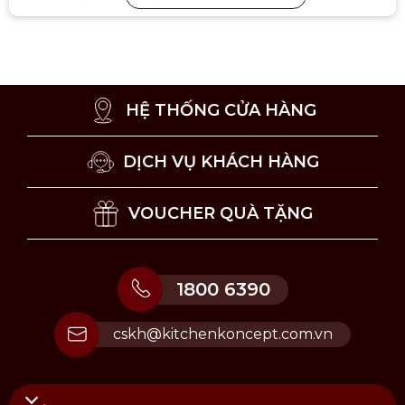
chúng đều có một mục tiêu là hỗ trợ người dùng
nấu ăn hàng ngày một cách tiện lợi và hiệu quả
nhất.
HỆ THỐNG CỬA HÀNG
DỊCH VỤ KHÁCH HÀNG
VOUCHER QUÀ TẶNG
1800 6390
cskh@kitchenkoncept.com.vn