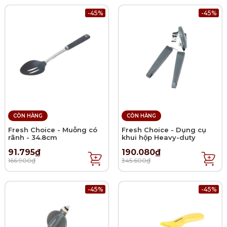
-45%
-45%
CÒN HÀNG
CÒN HÀNG
Fresh Choice - Muỗng có
Fresh Choice - Dụng cụ
rãnh - 34.8cm
khui hộp Heavy-duty
91.795₫
190.080₫
166.900₫
345.600₫
-45%
-45%