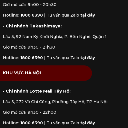
Giờ mở cửa: 9h00 - 20h30
thiết kế tiên tiến, dễ dàng vệ sinh cũng như bảo
quản. Nhờ đó người dùng sẽ có trải nghiệm nấu
Hotline:
1800 6390
|
Tư vấn qua Zalo
tại đây
nướng hài lòng và vui vẻ hơn.
- Chi nhánh Takashimaya:
An toàn khi sử dụng
Lầu 3, 92 Nam Kỳ Khởi Nghĩa, P. Bến Nghé, Quận 1
Các sản phẩm được thiết kế chú trọng đến yếu
Giờ mở cửa: 9h30 - 21h30
tố an toàn, hạn chế nguy cơ gây tổn thương
trong lúc sử dụng, mang lại sự an tâm cho người
Hotline:
1800 6390
|
Tư vấn qua Zalo
tại đây
dùng khi nấu ăn.
KHU VỰC HÀ NỘI
3. Các thương hiệu cung cấp dụng cụ
nhà bếp cao cấp chính hãng
- Chi nhánh Lotte Mall Tây Hồ:
Một số thương hiệu chuyên sản xuất
đồ dùng
nhà bếp
nổi tiếng trên thế giới:
Lầu 3, 272 Võ Chí Công, Phường Tây Hồ, TP Hà Nội
Giờ mở cửa: 9h30 - 22h00
3.1 Dụng cụ nhà bếp thương hiệu
KitchenAid (Mỹ)
Hotline:
1800 6390
|
Tư vấn qua Zalo
tại đây