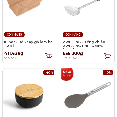
CÒN HÀNG
CÒN HÀNG
Kilner - Bộ khay gỗ làm bơ
ZWILLING - Xẻng chiên
- 2 cái
ZWILLING Pro - 37cm
(2024)
411.628₫
855.000₫
548.837₫
950.000₫
-40%
-10%