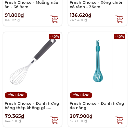
Fresh Choice - Muỗng nấu
Fresh Choice - Xẻng chiên
ăn - 36.8cm
có rãnh - 36cm
91.800₫
136.620₫
166.909₫
248.400₫
-45%
-45%
CÒN HÀNG
CÒN HÀNG
Fresh Choice - Đánh trứng
Fresh Choice - Đánh trứng
bằng thép không gỉ -
đa năng
28cm
79.365₫
207.900₫
144.300₫
378.000₫