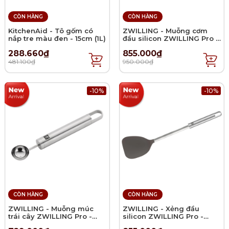
CÒN HÀNG
CÒN HÀNG
KitchenAid - Tô gốm có
ZWILLING - Muỗng cơm
nắp tre màu đen - 15cm (1L)
đầu silicon ZWILLING Pro -
26cm
288.660₫
855.000₫
481.100₫
950.000₫
-10%
-10%
CÒN HÀNG
CÒN HÀNG
ZWILLING - Muỗng múc
ZWILLING - Xẻng đầu
trái cây ZWILLING Pro -
silicon ZWILLING Pro -
17.5cm
37cm