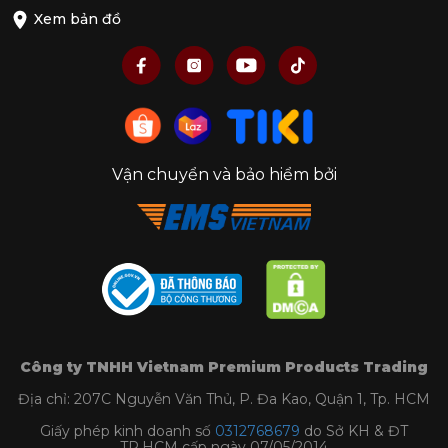
KitchenAid
, thương hiệu nổi tiếng tại Mỹ, chuyên
Xem bản đồ
cung cấp đa dạng các dụng cụ nhà bếp cao cấp,
giúp tăng sự linh hoạt khi sử dụng các sản phẩm
nhà bếp chính cho người dùng. Các sản phẩm
đều được hãng sản xuất từ chất liệu cao cấp, an
toàn cho sức khỏe, đặc biệt là không chứa chất
BPA.
Vận chuyển và bảo hiểm bởi
Công ty TNHH Vietnam Premium Products Trading
Địa chỉ: 207C Nguyễn Văn Thủ, P. Đa Kao, Quận 1, Tp. HCM
Giấy phép kinh doanh số
0312768679
do Sở KH & ĐT
TP.HCM cấp ngày 07/05/2014