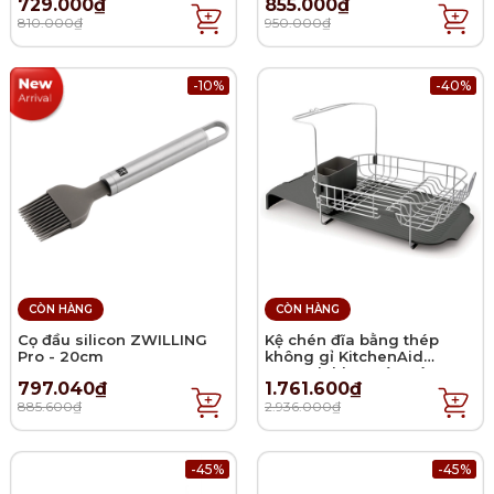
729.000₫
855.000₫
810.000₫
950.000₫
-10%
-40%
CÒN HÀNG
CÒN HÀNG
Cọ đầu silicon ZWILLING
Kệ chén đĩa bằng thép
Pro - 20cm
không gỉ KitchenAid
Expandable - Màu xám
797.040₫
1.761.600₫
885.600₫
2.936.000₫
-45%
-45%