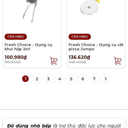
CÒN HÀNG
CÒN HÀNG
Fresh Choice - Dụng cụ
Fresh Choice - Dụng cụ cắt
khui hộp 3in1
pizza Jumpo
100.980₫
136.620₫
183.600₫
248.400₫
1
2
3
4
5
6
7
Đồ dùng nhà bếp
là trợ thủ đắc lực cho người