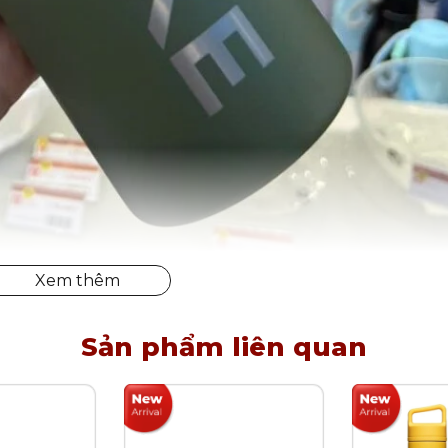
nh giữ nhiệt Wide Mouth 946ml
Sản phẩm liên quan
100.000đ/ 2 vị trí
/ 2 vị trí