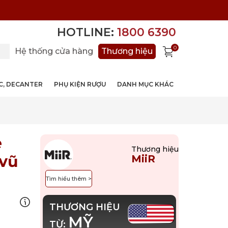
HOTLINE:
1800 6390
0
Hệ thống cửa hàng
Thương hiệu
ỚC, DECANTER
PHỤ KIỆN RƯỢU
DANH MỤC KHÁC
e
Thương hiệu
vũ
MiiR
Tìm hiểu thêm >
THƯƠNG HIỆU
MỸ
TỪ: