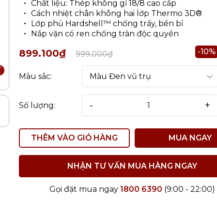
Chất liệu: Thép không gỉ 18/8 cao cấp
Cách nhiệt chân không hai lớp Thermo 3D®
Lớp phủ Hardshell™ chống trầy, bền bỉ
Nắp vặn có ren chống tràn độc quyền
-10%
899.100₫
999.000₫
Màu sắc:
-
+
Số lượng:
THÊM VÀO GIỎ HÀNG
MUA NGAY
NHẬN TƯ VẤN MUA HÀNG NGAY
Gọi đặt mua ngay
1800 6390
(9:00 - 22:00)