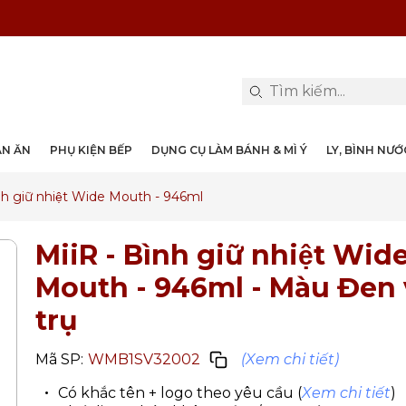
PHỤ KIỆN & TRANG TRÍ BÀN ĂN
DỤNG CỤ LÀM BÁNH & MÌ Ý
LY, BÌNH NƯỚC, DECANTER
DANH MỤC KHÁC
PHỤ KIỆN RƯỢU
PHỤ KIỆN BẾP
NỒI, CHẢO
DAO, KÉO
ÀN ĂN
PHỤ KIỆN BẾP
DỤNG CỤ LÀM BÁNH & MÌ Ý
LY, BÌNH NƯ
̀nh giữ nhiệt Wide Mouth - 946ml
MiiR - Bình giữ nhiệt Wid
Mouth - 946ml
- Màu Đen 
trụ
Mã SP:
WMB1SV32002
(Xem chi tiết)
Có khắc tên + logo theo yêu cầu (
Xem chi tiết
)