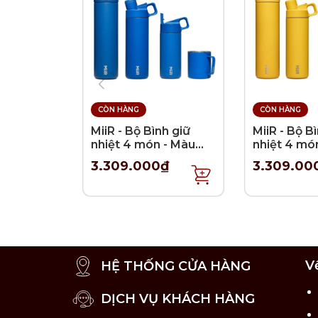
>100 sản phẩm: chỉ nhận khắc 1 vị trí - 3
Lưu ý khi khắc:
Tên khách hàng giới hạn 1 - 2 từ, khôn
Phần tên được nằm gọn trong phạm vi 
CÒN HÀNG
CÒN HÀNG
MiiR - Bộ Bình giữ
MiiR - Bộ B
nhiệt 4 món - Màu
nhiệt 4 mó
Xanh Coban
Vàng chan
3.309.000₫
3.309.00
V
HỆ THỐNG CỬA HÀNG
DỊCH VỤ KHÁCH HÀNG