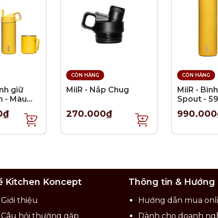
0.000đ/ vị trí
g quá 7 chữ.
W3 x H7cm tùy theo kích cỡ (tên càng dài, chữ càng nh
CÒN HÀNG
CÒN HÀNG
ình giữ
MiiR - Nắp Chug
MiiR - Bình
n - Màu
Spout - 5
h
0₫
270.000₫
990.000
ề Kitchen Koncept
Thông tin & Hướng
Giới thiệu
Hướng dẫn mua onl
Câu hỏi thường gặp
Dành cho doanh ng