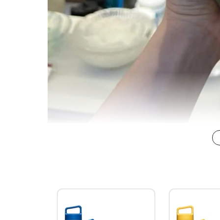
Khắc tên Bì
Bảng giá khắc:
Lẻ: 100.000đ/ 1 vị trí -180.000đ/ 2 vị trí
Từ 30 - 49 sản phẩm: 50.000đ/ 1 vị trí - 
>50 sản phẩm: 30.000đ/ 1 vị trí - 60.000đ