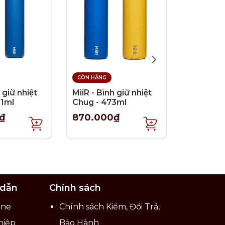
ỏ).
CÒN HÀNG
CÒN HÀNG
 giữ nhiệt
MiiR - Bình giữ nhiệt
MiiR - Bìn
91ml
Chug - 473ml
Straw - 
₫
870.000₫
750.00
 dẫn
Chính sách
ine
Chính sách Kiểm, Đổi Trả,
hiệp
Bảo Hành