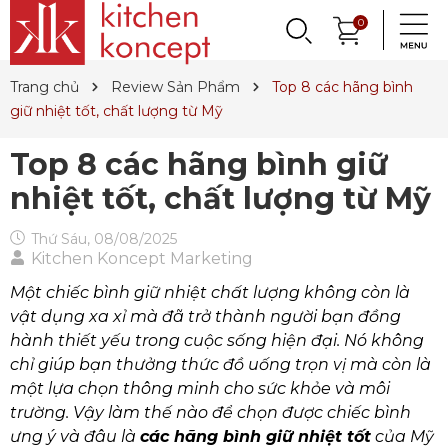
DỤNG CỤ LÀM BÁNH
PHỤ KIỆN & TRANG
LY, BÌNH NƯỚC,
0
DANH MỤC KHÁC
PHỤ KIỆN RƯỢU
PHỤ KIỆN BẾP
NỒI, CHẢO
DAO, KÉO
QUAY LẠI
QUAY LẠI
QUAY LẠI
QUAY LẠI
QUAY LẠI
QUAY LẠI
QUAY LẠI
QUAY LẠI
TRÍ BÀN ĂN
DECANTER
& MÌ Ý
ET SALE
TIN TỨC
Trang chủ
Review Sản Phẩm
Top 8 các hãng bình
Nồi
Dao
Tô, Chén, Dĩa
Dụng Cụ Nhà Bếp
Dụng Cụ Làm Pasta
Ly Pha Lê
Đầu Rót
Sản Phẩm Cho Bé
giữ nhiệt tốt, chất lượng từ Mỹ
Chảo
Dao Đức
Dao, Muỗng, Nĩa
Hũ Đựng Thực Phẩm
Dụng Cụ Làm Bánh
Ly Gốm, Sứ
Bộ Dụng Cụ
Nến Thơm, Nến Ngọc Trai
Top 8 các hãng bình giữ
Nồi Áp Suất
Dao Nhật
Trang Trí Bàn Ăn
Lót Nồi & Tay Cầm
Khay Nướng Bánh
Ly Thủy Tinh
Bình Giữ Mát
Tinh Dầu
nhiệt tốt, chất lượng từ Mỹ
Wok
Kéo
Hũ Đựng Gia Vị
Dụng Cụ Làm Kem
Bình Nước
Thiết Bị Sục Oxy
Dung Dịch Sát Khuẩn
Thứ Sáu, 08/08/2025
Kitchen Koncept Marketing
Xửng Hấp
Phụ Kiện Dao
Ấm Trà
Máy Ép Đa Năng
Decanter
Hút Chân Không
Vệ Sinh Nhà Cửa
Một chiếc bình giữ nhiệt chất lượng không còn là
Khay Gang, Lò Nướng
Khăn Bàn Ăn
Máy Chiết Rượu
Bình, Ly & Hũ Giữ Nhiệt
vật dụng xa xỉ mà đã trở thành người bạn đồng
Phụ Kiện Gang
Dụng Cụ Pha Chế
Bình Trà
hành thiết yếu trong cuộc sống hiện đại. Nó không
chỉ giúp bạn thưởng thức đồ uống trọn vị mà còn là
Khui Rượu, Nút Chai
một lựa chọn thông minh cho sức khỏe và môi
trường. Vậy làm thế nào để chọn được chiếc bình
ưng ý và đâu là
các hãng bình giữ nhiệt tốt
của Mỹ