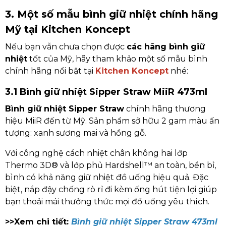
3. Một số mẫu bình giữ nhiệt chính hãng
Mỹ tại Kitchen Koncept
Nếu bạn vẫn chưa chọn được
các hãng bình giữ
nhiệt
tốt của Mỹ, hãy tham khảo một số mẫu bình
chính hãng nổi bật tại
Kitchen Koncept
nhé:
3.1 Bình giữ nhiệt Sipper Straw MiiR 473ml
Bình giữ nhiệt Sipper Straw
chính hãng thương
hiệu MiiR đến từ Mỹ. Sản phẩm sở hữu 2 gam màu ấn
tượng: xanh sương mai và hồng gỗ.
Với công nghệ cách nhiệt chân không hai lớp
Thermo 3D® và lớp phủ Hardshell™ an toàn, bền bỉ,
bình có khả năng giữ nhiệt đồ uống hiệu quả. Đặc
biệt, nắp đậy chống rò rỉ đi kèm ống hút tiện lợi giúp
bạn thoải mái thưởng thức mọi đồ uống yêu thích.
>>Xem chi tiết:
Bình giữ nhiệt Sipper Straw 473ml