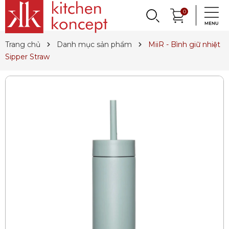
DỤNG CỤ LÀM BÁNH
PHỤ KIỆN & TRANG
LY, BÌNH NƯỚC,
0
DANH MỤC KHÁC
PHỤ KIỆN RƯỢU
PHỤ KIỆN BẾP
NỒI, CHẢO
DAO, KÉO
QUAY LẠI
QUAY LẠI
QUAY LẠI
QUAY LẠI
QUAY LẠI
QUAY LẠI
QUAY LẠI
QUAY LẠI
TRÍ BÀN ĂN
DECANTER
& MÌ Ý
ET SALE
TIN TỨC
Trang chủ
Danh mục sản phẩm
MiiR - Bình giữ nhiệt
Nồi
Dao
Tô, Chén, Dĩa
Dụng Cụ Nhà Bếp
Dụng Cụ Làm Pasta
Ly Pha Lê
Đầu Rót
Sản Phẩm Cho Bé
Sipper Straw
Chảo
Dao Đức
Dao, Muỗng, Nĩa
Hũ Đựng Thực Phẩm
Dụng Cụ Làm Bánh
Ly Gốm, Sứ
Bộ Dụng Cụ
Nến Thơm, Nến Ngọc Trai
Nồi Áp Suất
Dao Nhật
Trang Trí Bàn Ăn
Lót Nồi & Tay Cầm
Khay Nướng Bánh
Ly Thủy Tinh
Bình Giữ Mát
Tinh Dầu
Wok
Kéo
Hũ Đựng Gia Vị
Dụng Cụ Làm Kem
Bình Nước
Thiết Bị Sục Oxy
Dung Dịch Sát Khuẩn
Xửng Hấp
Phụ Kiện Dao
Ấm Trà
Máy Ép Đa Năng
Decanter
Hút Chân Không
Vệ Sinh Nhà Cửa
Khay Gang, Lò Nướng
Khăn Bàn Ăn
Máy Chiết Rượu
Bình, Ly & Hũ Giữ Nhiệt
Phụ Kiện Gang
Dụng Cụ Pha Chế
Bình Trà
Khui Rượu, Nút Chai