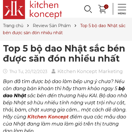
DỤNG CỤ LÀM BÁNH
PHỤ KIỆN & TRANG
LY, BÌNH NƯỚC,
0
DANH MỤC KHÁC
PHỤ KIỆN RƯỢU
PHỤ KIỆN BẾP
NỒI, CHẢO
DAO, KÉO
QUAY LẠI
QUAY LẠI
QUAY LẠI
QUAY LẠI
QUAY LẠI
QUAY LẠI
QUAY LẠI
QUAY LẠI
TRÍ BÀN ĂN
DECANTER
& MÌ Ý
ET SALE
TIN TỨC
Trang chủ
Review Sản Phẩm
Top 5 bộ dao Nhật sắc
Nồi
Dao
Tô, Chén, Dĩa
Dụng Cụ Nhà Bếp
Dụng Cụ Làm Pasta
Ly Pha Lê
Đầu Rót
Sản Phẩm Cho Bé
bén được săn đón nhiều nhất
Chảo
Dao Đức
Dao, Muỗng, Nĩa
Hũ Đựng Thực Phẩm
Dụng Cụ Làm Bánh
Ly Gốm, Sứ
Bộ Dụng Cụ
Nến Thơm, Nến Ngọc Trai
Top 5 bộ dao Nhật sắc bén
Nồi Áp Suất
Dao Nhật
Trang Trí Bàn Ăn
Lót Nồi & Tay Cầm
Khay Nướng Bánh
Ly Thủy Tinh
Bình Giữ Mát
Tinh Dầu
được săn đón nhiều nhất
Wok
Kéo
Hũ Đựng Gia Vị
Dụng Cụ Làm Kem
Bình Nước
Thiết Bị Sục Oxy
Dung Dịch Sát Khuẩn
Kitchen Koncept Marketing
Thứ Tư, 20/12/2023
Xửng Hấp
Phụ Kiện Dao
Ấm Trà
Máy Ép Đa Năng
Decanter
Hút Chân Không
Vệ Sinh Nhà Cửa
Bạn đã tìm được bộ dao làm bếp ưng ý chưa? Nếu
Khay Gang, Lò Nướng
Khăn Bàn Ăn
Máy Chiết Rượu
Bình, Ly & Hũ Giữ Nhiệt
còn đang băn khoăn thì hãy tham khảo ngay 5
bộ
dao Nhật
sắc bén đến thương hiệu KAI. Bộ dao nhà
Phụ Kiện Gang
Dụng Cụ Pha Chế
Bình Trà
bếp Nhật sở hữu nhiều tính năng vượt trội như cắt,
thái, băm, chặt xương gia cầm… một cách dễ dàng.
Khui Rượu, Nút Chai
Hãy cùng
Kitchen Koncept
điểm qua các mẫu dao
của Nhật đang làm mưa làm gió trên thị trường
dao làm bếp.