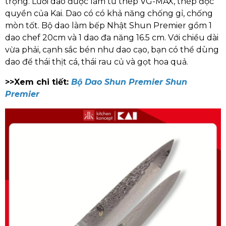
trọng. Lưỡi dao được làm từ thép VG-MAX, thép độc
quyền của Kai. Dao có có khả năng chống gỉ, chống
mòn tốt. Bộ dao làm bếp Nhật Shun Premier gồm 1
dao chef 20cm và 1 dao đa năng 16.5 cm. Với chiều dài
vừa phải, cạnh sắc bén như dao cạo, bạn có thể dùng
dao để thái thịt cá, thái rau củ và gọt hoa quả.
>>Xem chi tiết:
Bộ Dao Shun Premier Shun
Premier