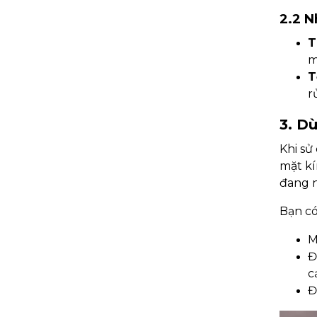
2.2 N
T
m
T
r
3. D
Khi s
mặt kí
đang 
Bạn có
M
Đ
c
Đ