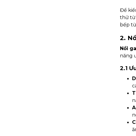
Để kiể
thử từ
bếp từ
2. N
Nồi g
năng ư
2.1 Ư
D
c
T
n
A
n
C
ă