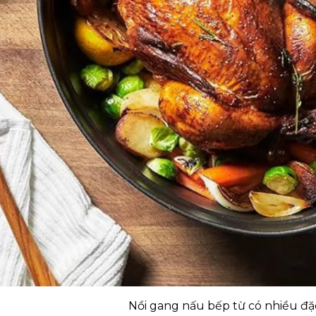
Nồi gang nấu bếp từ có nhiều đặ