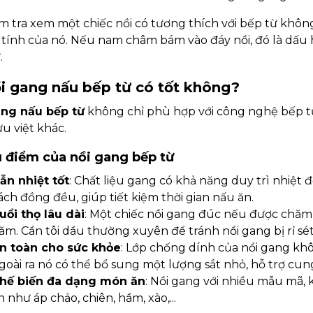
m tra xem một chiếc nồi có tương thích với bếp từ khô
 tính của nó. Nếu nam châm bám vào đáy nồi, đó là dấu 
.
ồi gang nấu bếp từ có tốt không?
ang nấu bếp từ
không chỉ phù hợp với công nghệ bếp từ 
u việt khác.
u điểm của nồi gang bếp từ
ẫn nhiệt tốt
: Chất liệu gang có khả năng duy trì nhiệt 
ách đồng đều, giúp tiết kiệm thời gian nấu ăn.
uổi thọ lâu dài
: Một chiếc nồi gang đúc nếu được chăm
ăm. Cần tôi dầu thường xuyên để tránh nồi gang bị rỉ sé
n toàn cho sức khỏe
: Lớp chống dính của nồi gang kh
goài ra nó có thể bổ sung một lượng sắt nhỏ, hỗ trợ cun
hế biến đa dạng món ăn
: Nồi gang với nhiều mẫu mã,
n như áp chảo, chiên, hầm, xào,...