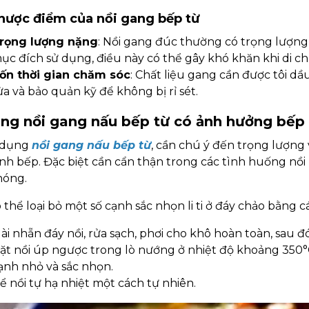
hược điểm của nồi gang bếp từ
rọng lượng nặng
: Nồi gang đúc thường có trọng lượng 
ục đích sử dụng, điều này có thể gây khó khăn khi di c
ốn thời gian chăm sóc
: Chất liệu gang cần được tôi d
ửa và bảo quản kỹ để không bị rỉ sét.
ùng nồi gang nấu bếp từ có ảnh hưởng bếp
ử dụng
nồi gang nấu bếp từ
, cần chú ý đến trọng lượng
nh bếp. Đặc biệt cần cẩn thận trong các tình huống nồi 
nóng.
 thể loại bỏ một số cạnh sắc nhọn li ti ở đáy chảo bằng c
ài nhẵn đáy nồi, rửa sạch, phơi cho khô hoàn toàn, sau đ
ặt nồi úp ngược trong lò nướng ở nhiệt độ khoảng 350°C
ạnh nhỏ và sắc nhọn.
ể nồi tự hạ nhiệt một cách tự nhiên.