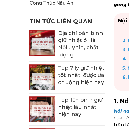
KHUI RƯỢU, NÚT CHAI
BÌNH TRÀ
Công Thức Nấu Ăn
gang 
Nội
TIN TỨC LIÊN QUAN
1.
Địa chỉ bán bình
giữ nhiệt ở Hà
2.
Nội uy tín, chất
3.
lượng
4.
Top 7 ly giữ nhiệt
5.
tốt nhất, được ưa
6.
chuộng hiện nay
Top 10+ bình giữ
1. N
nhiệt lâu nhất
Nồi g
hiện nay
của nồ
trên tấ