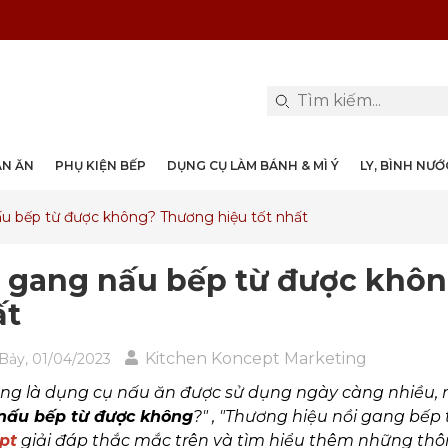
PHỤ KIỆN & TRANG TRÍ BÀN ĂN
DỤNG CỤ LÀM BÁNH & MÌ Ý
LY, BÌNH NƯỚC, DECANTER
DANH MỤC KHÁC
PHỤ KIỆN RƯỢU
PHỤ KIỆN BẾP
NỒI, CHẢO
DAO, KÉO
ÀN ĂN
PHỤ KIỆN BẾP
DỤNG CỤ LÀM BÁNH & MÌ Ý
LY, BÌNH NƯ
u bếp từ được không? Thương hiệu tốt nhất
 gang nấu bếp từ được khôn
ất
Kitchen Koncept Marketing
Bảy, 01/04/2023
ng là dụng cụ nấu ăn được sử dụng ngày càng nhiều, 
nấu bếp từ được không
?" , "Thương hiệu nồi gang bếp t
pt
giải đáp thắc mắc trên và tìm hiểu thêm những thôn