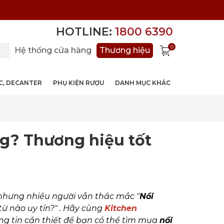
HOTLINE:
1800 6390
0
Hệ thống cửa hàng
Thương hiệu
ỚC, DECANTER
PHỤ KIỆN RƯỢU
DANH MỤC KHÁC
g? Thương hiệu tốt
nhưng nhiều người vẫn thắc mắc "
Nồi
ừ nào uy tín?" .
Hãy cùng
Kitchen
g tin cần thiết để bạn có thể tìm mua
nồi