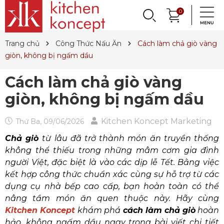
DỤNG CỤ LÀM BÁNH
PHỤ KIỆN & TRANG
LY, BÌNH NƯỚC,
0
DANH MỤC KHÁC
PHỤ KIỆN RƯỢU
PHỤ KIỆN BẾP
NỒI, CHẢO
DAO, KÉO
QUAY LẠI
QUAY LẠI
QUAY LẠI
QUAY LẠI
QUAY LẠI
QUAY LẠI
QUAY LẠI
QUAY LẠI
TRÍ BÀN ĂN
DECANTER
& MÌ Ý
ET SALE
TIN TỨC
Trang chủ
Công Thức Nấu Ăn
Cách làm chả giò vàng
Nồi
Dao
Tô, Chén, Dĩa
Dụng Cụ Nhà Bếp
Dụng Cụ Làm Pasta
Ly Pha Lê
Đầu Rót
Sản Phẩm Cho Bé
giòn, không bị ngấm dầu
Chảo
Dao Đức
Dao, Muỗng, Nĩa
Hũ Đựng Thực Phẩm
Dụng Cụ Làm Bánh
Ly Gốm, Sứ
Bộ Dụng Cụ
Nến Thơm, Nến Ngọc Trai
Cách làm chả giò vàng
Nồi Áp Suất
Dao Nhật
Trang Trí Bàn Ăn
Lót Nồi & Tay Cầm
Khay Nướng Bánh
Ly Thủy Tinh
Bình Giữ Mát
Tinh Dầu
giòn, không bị ngấm dầu
Wok
Kéo
Hũ Đựng Gia Vị
Dụng Cụ Làm Kem
Bình Nước
Thiết Bị Sục Oxy
Dung Dịch Sát Khuẩn
Kitchen Koncept Marketing
Thứ Ba, 09/06/2026
Xửng Hấp
Phụ Kiện Dao
Ấm Trà
Máy Ép Đa Năng
Decanter
Hút Chân Không
Vệ Sinh Nhà Cửa
Chả giò
từ lâu đã trở thành món ăn truyền thống
Khay Gang, Lò Nướng
Khăn Bàn Ăn
Máy Chiết Rượu
Bình, Ly & Hũ Giữ Nhiệt
không thể thiếu trong những mâm cơm gia đình
người Việt, đặc biệt là vào các dịp lễ Tết. Bằng việc
Phụ Kiện Gang
Dụng Cụ Pha Chế
Bình Trà
kết hợp công thức chuẩn xác cùng sự hỗ trợ từ các
dụng cụ nhà bếp cao cấp, bạn hoàn toàn có thể
Khui Rượu, Nút Chai
nâng tầm món ăn quen thuộc này. Hãy cùng
Kitchen Koncept
khám phá
cách làm chả giò
hoàn
hảo, không ngấm dầu ngay trong bài viết chi tiết