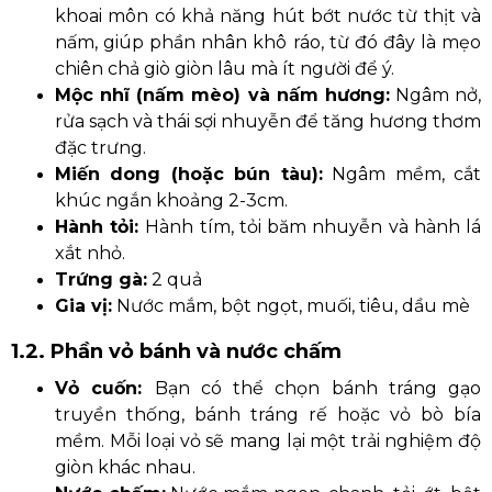
khoai môn có khả năng hút bớt nước từ thịt và
nấm, giúp phần nhân khô ráo, từ đó đây là mẹo
chiên chả giò giòn lâu mà ít người để ý.
Mộc nhĩ (nấm mèo) và nấm hương:
Ngâm nở,
rửa sạch và thái sợi nhuyễn để tăng hương thơm
đặc trưng.
Miến dong (hoặc bún tàu):
Ngâm mềm, cắt
khúc ngắn khoảng 2-3cm.
Hành tỏi:
Hành tím, tỏi băm nhuyễn và hành lá
xắt nhỏ.
Trứng gà:
2 quả
Gia vị:
Nước mắm, bột ngọt, muối, tiêu, dầu mè
1.2. Phần vỏ bánh và nước chấm
Vỏ cuốn:
Bạn có thể chọn bánh tráng gạo
truyền thống, bánh tráng rế hoặc vỏ bò bía
mềm. Mỗi loại vỏ sẽ mang lại một trải nghiệm độ
giòn khác nhau.