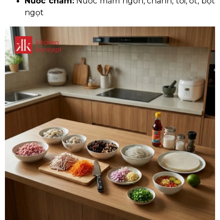
Nước chấm:
Nước mắm ngon, chanh, tỏi, ớt, bột
ngọt