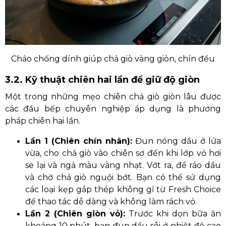
Chảo chống dính giúp chả giò vàng giòn, chín đều
3.2. Kỹ thuật chiên hai lần để giữ độ giòn
Một trong những mẹo chiên chả giò giòn lâu được
các đầu bếp chuyên nghiệp áp dụng là phương
pháp chiên hai lần.
Lần 1 (Chiên chín nhân):
Đun nóng dầu ở lửa
vừa, cho chả giò vào chiên sơ đến khi lớp vỏ hơi
se lại và ngả màu vàng nhạt. Vớt ra, để ráo dầu
và chờ chả giò nguội bớt. Bạn có thể sử dụng
các loại kẹp gắp thép không gỉ từ Fresh Choice
để thao tác dễ dàng và không làm rách vỏ.
Lần 2 (Chiên giòn vỏ):
Trước khi dọn bữa ăn
khoảng 10 phút, bạn đun dầu sôi ở nhiệt độ cao