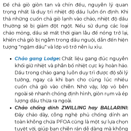
Để chả giò giòn tan và chín đều, nguyên lý quan
trọng nhất là duy trì nhiệt độ dầu luôn ổn định. Khi
thả những cuốn chả giò lạnh vào chảo, nhiệt độ dầu
thường sẽ bị giảm đột ngột. Nếu sử dụng các loại
chảo mỏng, dầu sẽ mất thời gian lâu để nóng trở lại,
khiến chả giò bị ngâm trong dầu nguội, dẫn đến hiện
tượng "ngậm dầu" và lớp vỏ trở nên ỉu xìu.
Chảo gang Lodge
:
Chất liệu gang đúc nguyên
khối giữ nhiệt và phân bổ nhiệt cực kỳ hoàn hảo.
Dầu trong chảo gang luôn duy trì được độ sôi lý
tưởng, ngay cả khi bạn cho cùng lúc nhiều
cuốn chả giò vào chiên. Nhờ vậy, lớp vỏ bên
ngoài sẽ nhanh chóng định hình, giòn rụm và ép
lượng dầu thừa ra ngoài.
Chảo chống dính ZWILLING hay BALLARINI
:
Đáy chảo dày, công nghệ phủ chống dính an
toàn không chứa PFOA cũng là một sự lựa chọn
tuyệt vời, giúp bạn chiên rán dễ dàng mà không