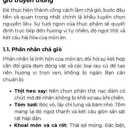
giò truyền thống
Để thực hiện thành công cách làm chả giò, bước đầu
tiên và quan trọng nhất chính là khâu tuyển chọn
nguyên liệu. Sự tươi ngon của thực phẩm sẽ quyết
định trực tiếp đến hương vị tự nhiên, độ ngọt thịt và
kết cấu hài hòa của món ăn.
1.1. Phần nhân chả giò
Phần nhân là linh hồn của món ăn, đòi hỏi sự kết hợp
cân đối giữa đạm động vật và các loại rau củ để tạo
nên hương vị trọn vẹn, không bị ngán. Bạn cần
chuẩn bị:
Thịt heo xay:
Nên chọn phần thịt nạc dăm có
chút mỡ để nhân không bị khô xơ sau khi chiên.
Tôm tươi:
Bóc vỏ, lấy chỉ lưng và băm nhỏ. Tôm
mang lại độ ngọt thanh và kết cấu giòn sần sật
rất hấp dẫn.
Khoai môn và cà rốt:
Thái sợi mỏng. Đặc biệt,