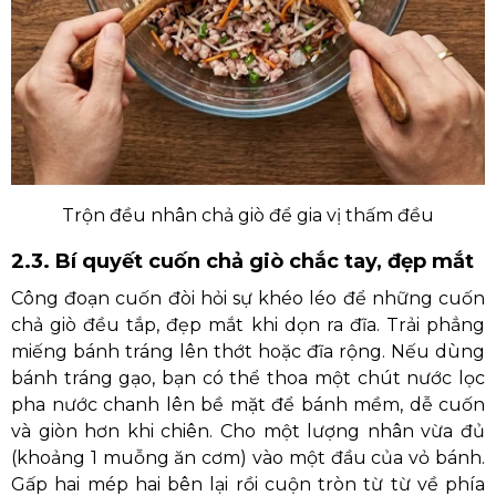
Trộn đều nhân chả giò để gia vị thấm đều
2.3. Bí quyết cuốn chả giò chắc tay, đẹp mắt
Công đoạn cuốn đòi hỏi sự khéo léo để những cuốn
chả giò đều tắp, đẹp mắt khi dọn ra đĩa. Trải phẳng
miếng bánh tráng lên thớt hoặc đĩa rộng. Nếu dùng
bánh tráng gạo, bạn có thể thoa một chút nước lọc
pha nước chanh lên bề mặt để bánh mềm, dễ cuốn
và giòn hơn khi chiên. Cho một lượng nhân vừa đủ
(khoảng 1 muỗng ăn cơm) vào một đầu của vỏ bánh.
Gấp hai mép hai bên lại rồi cuộn tròn từ từ về phía