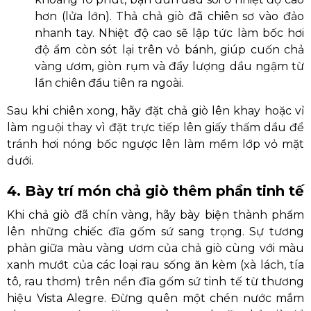
hơn (lửa lớn). Thả chả giò đã chiên sơ vào đảo
nhanh tay. Nhiệt độ cao sẽ lập tức làm bốc hơi
độ ẩm còn sót lại trên vỏ bánh, giúp cuốn chả
vàng ươm, giòn rụm và đẩy lượng dầu ngậm từ
lần chiên đầu tiên ra ngoài.
Sau khi chiên xong, hãy đặt chả giò lên khay hoặc vỉ
làm nguội thay vì đặt trực tiếp lên giấy thấm dầu để
tránh hơi nóng bốc ngược lên làm mềm lớp vỏ mặt
dưới.
4. Bày trí món chả giò thêm phần tinh tế
Khi chả giò đã chín vàng, hãy bày biện thành phẩm
lên những chiếc đĩa gốm sứ sang trọng. Sự tương
phản giữa màu vàng ươm của chả giò cùng với màu
xanh mướt của các loại rau sống ăn kèm (xà lách, tía
tô, rau thơm) trên nền đĩa gốm sứ tinh tế từ thương
hiệu Vista Alegre. Đừng quên một chén nước mắm