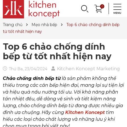
DỤNG CỤ LÀM BÁNH
PHỤ KIỆN & TRANG
LY, BÌNH NƯỚC,
0
DANH MỤC KHÁC
PHỤ KIỆN RƯỢU
PHỤ KIỆN BẾP
NỒI, CHẢO
DAO, KÉO
QUAY LẠI
QUAY LẠI
QUAY LẠI
QUAY LẠI
QUAY LẠI
QUAY LẠI
QUAY LẠI
QUAY LẠI
TRÍ BÀN ĂN
DECANTER
& MÌ Ý
ET SALE
TIN TỨC
Trang chủ
Mẹo nhà bếp
Top 6 chảo chống dính bếp
Nồi
Dao
Tô, Chén, Dĩa
Dụng Cụ Nhà Bếp
Dụng Cụ Làm Pasta
Ly Pha Lê
Đầu Rót
Sản Phẩm Cho Bé
từ tốt nhất hiện nay
Chảo
Dao Đức
Dao, Muỗng, Nĩa
Hũ Đựng Thực Phẩm
Dụng Cụ Làm Bánh
Ly Gốm, Sứ
Bộ Dụng Cụ
Nến Thơm, Nến Ngọc Trai
Top 6 chảo chống dính
Nồi Áp Suất
Dao Nhật
Trang Trí Bàn Ăn
Lót Nồi & Tay Cầm
Khay Nướng Bánh
Ly Thủy Tinh
Bình Giữ Mát
Tinh Dầu
bếp từ tốt nhất hiện nay
Wok
Kéo
Hũ Đựng Gia Vị
Dụng Cụ Làm Kem
Bình Nước
Thiết Bị Sục Oxy
Dung Dịch Sát Khuẩn
Kitchen Koncept Marketing
Thứ Ba, 23/04/2024
Xửng Hấp
Phụ Kiện Dao
Ấm Trà
Máy Ép Đa Năng
Decanter
Hút Chân Không
Vệ Sinh Nhà Cửa
Chảo chống dính bếp từ
là sản phẩm không thể
Khay Gang, Lò Nướng
Khăn Bàn Ăn
Máy Chiết Rượu
Bình, Ly & Hũ Giữ Nhiệt
thiếu trong các căn bếp hiện đại, mang lại sự tiện lợi
và hiệu quả nấu nướng tối ưu. Với khả năng phân
Phụ Kiện Gang
Dụng Cụ Pha Chế
Bình Trà
tán nhiệt đều, dễ dàng vệ sinh và tiết kiệm năng
lượng, chảo chống dính bếp từ đang được nhiều gia
Khui Rượu, Nút Chai
đình ưa chuộng. Hãy cùng
Kitchen Koncept
tìm
hiểu các loại chảo chất lượng và những lưu ý khi
chọn mua trong bài viết này!