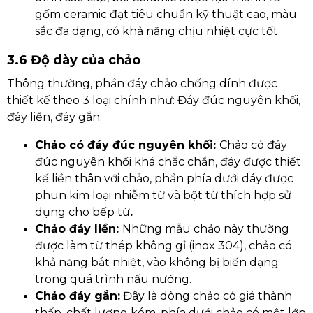
gốm ceramic đạt tiêu chuẩn kỹ thuật cao, màu
sắc đa dạng, có khả năng chịu nhiệt cực tốt.
3.6 Độ dày của chảo
Thông thường, phần đáy chảo chống dính được
thiết kế theo 3 loại chính như: Đáy đúc nguyên khối,
đáy liền, đáy gắn.
Chảo có đáy đúc nguyên khối:
Chảo có đáy
đúc nguyên khối khá chắc chắn, đáy được thiết
kế liền thân với chảo, phần phía dưới dáy được
phun kim loại nhiễm từ và bột từ thích hợp sử
dụng cho bếp từ
.
Chảo đáy liền:
Những mẫu chảo này thường
được làm từ thép không gỉ (inox 304), chảo có
khả năng bắt nhiệt, vào không bị biến dạng
trong quá trình nấu nướng.
Chảo đáy gắn:
Đây là dòng chảo có giá thành
thấp, chất lượng kém, phía dưới chảo có một lớp