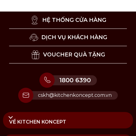
và rau củ
Lưu ý về vệ sinh và sử dụng
HỆ THỐNG CỬA HÀNG
Nên vệ sinh dao bằng tay, tuyệt đối không sử
dụng máy rửa chén.
DỊCH VỤ KHÁCH HÀNG
Rửa dao dưới vòi nước ấm với một ít xà phòng,
sau đó lau khô bằng khăn mềm hoặc để nơi khô
VOUCHER QUÀ TẶNG
ráo.
Bảo quản trong hộp đựng dao, giá cắm dao
hoặc ngăn tủ kéo để giúp ngăn ngừa tình trạng
ăn mòn và duy trì độ bền của lưỡi dao.
1800 6390
Không dùng dao để chặt thực phẩm đông lạnh
hoặc các đồ vật quá cứng.
cskh@kitchenkoncept.com.vn
Thỉnh thoảng bạn nên mài lại dao bằng đá mài
hoặc đồ mài dao chuyên dụng, để khắc phục
dấu hiệu mòn lưỡi cắt và đảm bảo độ sắc bén
lâu dài
VỀ KITCHEN KONCEPT