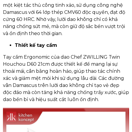
một kiệt tác thủ công tinh xảo, sử dụng công nghệ
Damascus với 64 lớp thép CMV60 độc quyền, đạt độ
cứng 60 HRC. Nhờ vậy, lưỡi dao không chỉ có khả
năng chống sứt mẻ, mà còn giữ độ sắc bén vượt trội
và ổn định theo thời gian.
Thiết kế tay cầm
Tay cầm Ergonomic của dao Chef ZWILLING Twin
Houchou D60 21cm được thiết kế để mang lại sự
thoải mái, cân bằng hoàn hảo, giúp thao tác chính
xác và giảm mệt mỏi khi sử dụng lâu dài. Các đường
vân Damascus trên lưỡi dao không chỉ tạo vẻ đẹp
độc đáo mà còn tăng khả năng chống trầy xước, giúp
dao bền bỉ và hiệu suất cắt luôn ổn định.