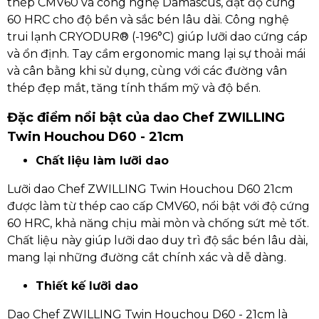
thép CMV60 và công nghệ Damascus, đạt độ cứng
60 HRC cho độ bền và sắc bén lâu dài. Công nghệ
trui lạnh CRYODUR® (-196°C) giúp lưỡi dao cứng cáp
và ổn định. Tay cầm ergonomic mang lại sự thoải mái
và cân bằng khi sử dụng, cùng với các đường vân
thép đẹp mắt, tăng tính thẩm mỹ và độ bền.
Đặc điểm nổi bật của dao Chef ZWILLING
Twin Houchou D60 - 21cm
Chất liệu làm lưỡi dao
Lưỡi dao Chef ZWILLING Twin Houchou D60 21cm
được làm từ thép cao cấp CMV60, nổi bật với độ cứng
60 HRC, khả năng chịu mài mòn và chống sứt mẻ tốt.
Chất liệu này giúp lưỡi dao duy trì độ sắc bén lâu dài,
mang lại những đường cắt chính xác và dễ dàng.
Thiết kế lưỡi dao
Dao Chef ZWILLING Twin Houchou D60 - 21cm là