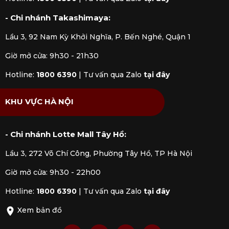
và rau củ
- Chi nhánh Takashimaya:
Mua Dao Chef Twin ZWILLING Houchou D60
Lầu 3, 92 Nam Kỳ Khởi Nghĩa, P. Bến Nghé, Quận 1
21cm chính hãng tại Kitchen Koncept
Giờ mở cửa: 9h30 - 21h30
Tại
Kitchen Koncept
, chúng tôi cung cấp sản phẩm
dao Chef ZWILLING Twin Houchou D60 21cm
Hotline:
1800 6390
|
Tư vấn qua Zalo
tại đây
nhập khẩu chính hãng được kiểm định rõ ràng bởi
các cơ quan chức năng. Mua hàng tại Kitchen
KHU VỰC HÀ NỘI
Koncept khách hàng sẽ yên tâm khi nhận được đầy
đủ chế độ bảo hành và dịch vụ hậu mãi chúng tôi
đem đến.
- Chi nhánh Lotte Mall Tây Hồ:
Lầu 3, 272 Võ Chí Công, Phường Tây Hồ, TP Hà Nội
Giờ mở cửa: 9h30 - 22h00
Hotline:
1800 6390
|
Tư vấn qua Zalo
tại đây
Xem bản đồ