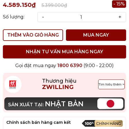
- 15%
4.589.150₫
5.399.000₫
-
+
Số lượng:
THÊM VÀO GIỎ HÀNG
MUA NGAY
NHẬN TƯ VẤN MUA HÀNG NGAY
Gọi đặt mua ngay
1800 6390
(9:00 - 22:00)
Thương hiệu
Tìm hiểu thêm >
ZWILLING
NHẬT BẢN
SẢN XUẤT TẠI:
Chính sách bán hàng cam kết