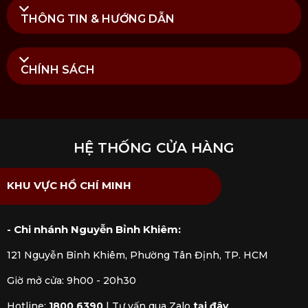
THÔNG TIN & HƯỚNG DẪN
CHÍNH SÁCH
HỆ THỐNG CỬA HÀNG
KHU VỰC HỒ CHÍ MINH
- Chi nhánh Nguyễn Bỉnh Khiêm:
121 Nguyễn Bỉnh Khiêm, Phường Tân Định, TP. HCM
Giờ mở cửa: 9h00 - 20h30
Sản phẩm chuyên dùng để cắt, thái các loại thịt, cá
Hotline:
1800 6390
|
Tư vấn qua Zalo
tại đây