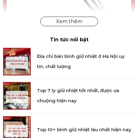
Tin tức nổi bật
Dao Parmesan ZWILLING Collection
Địa chỉ bán bình giữ nhiệt ở Hà Nội uy
Thiết kế tay cầm
tín, chất lượng
Tay cầm có hình dáng thuôn dài, với phần cuối hơi
phình ra không gây mỏi cho người dùng. Tay cầm
Top 7 ly giữ nhiệt tốt nhất, được ưa
được thiết kế công thái học vừa vặn, chắc chắn mang
lại cảm giác thoải mái. Với tổng chiều dài 31cm người
chuộng hiện nay
dùng dễ dàng kiểm soát lực cắt và thao tác hiệu quả
với các loại phô mai cứng. Bề mặt tay cầm nhẵn bóng
được làm từ thép không gỉ giúp dễ dàng vệ sinh.
Top 10+ bình giữ nhiệt lâu nhất hiện nay
Công nghệ sản xuất