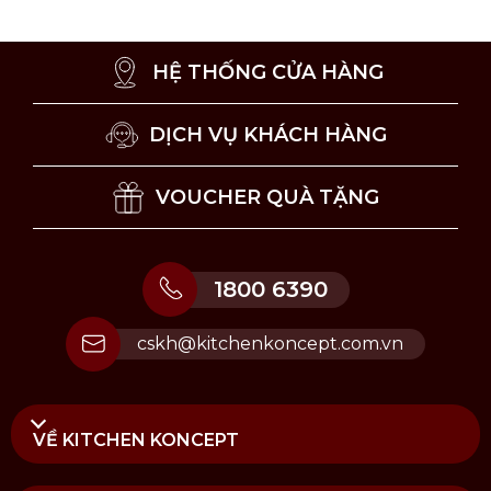
hoặc ngăn tủ kéo để giúp ngăn ngừa tình trạng
ăn mòn và duy trì độ bền của lưỡi dao.
Không dùng dao để chặt thực phẩm đông lạnh
HỆ THỐNG CỬA HÀNG
hoặc các đồ vật quá cứng.
Thỉnh thoảng bạn nên mài lại dao bằng đá mài
hoặc đồ mài dao chuyên dụng, để khắc phục
DỊCH VỤ KHÁCH HÀNG
dấu hiệu mòn lưỡi cắt và đảm bảo độ sắc bén
lâu dài.
VOUCHER QUÀ TẶNG
1800 6390
cskh@kitchenkoncept.com.vn
VỀ KITCHEN KONCEPT