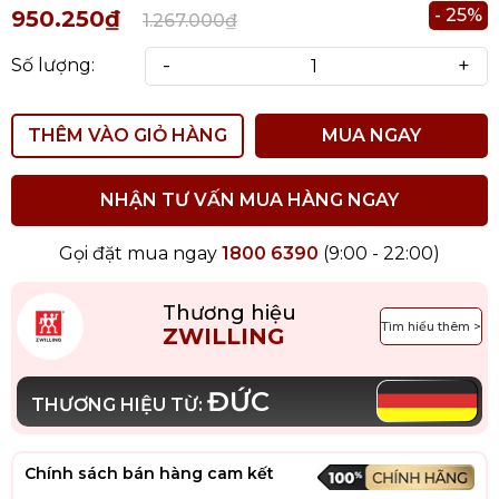
- 25%
950.250₫
1.267.000₫
-
+
Số lượng:
THÊM VÀO GIỎ HÀNG
MUA NGAY
NHẬN TƯ VẤN MUA HÀNG NGAY
Gọi đặt mua ngay
1800 6390
(9:00 - 22:00)
Thương hiệu
Tìm hiểu thêm >
ZWILLING
ĐỨC
THƯƠNG HIỆU TỪ:
Chính sách bán hàng cam kết