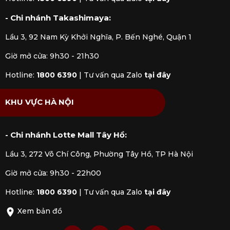
đem đến.
- Chi nhánh Takashimaya:
Lầu 3, 92 Nam Kỳ Khởi Nghĩa, P. Bến Nghé, Quận 1
Giờ mở cửa: 9h30 - 21h30
Hotline:
1800 6390
|
Tư vấn qua Zalo
tại đây
KHU VỰC HÀ NỘI
- Chi nhánh Lotte Mall Tây Hồ:
Lầu 3, 272 Võ Chí Công, Phường Tây Hồ, TP Hà Nội
Giờ mở cửa: 9h30 - 22h00
Hotline:
1800 6390
|
Tư vấn qua Zalo
tại đây
Xem bản đồ