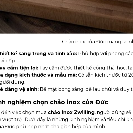
Chảo inox của Đức mang lại nh
hiết kế sang trọng và tinh xảo:
Phù hợp với phong cách
oại bếp.
ay cầm tiện lợi:
Tay cầm được thiết kế công thái học, tạo
a dạng kích thước và mẫu mã:
Có sẵn kích thước từ 
gười dùng.
ễ dàng vệ sinh:
Bề mặt bóng sáng, dễ lau chùi và duy tr
inh nghiệm chọn chảo inox của Đức
i đến việc chọn mua
chảo inox Zwilling
, người dùng sẽ
 vượt trội. Dưới đây là những kinh nghiệm và tiêu chí k
ủa Đức phù hợp nhất cho gian bếp của mình.