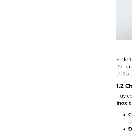
Sự kết
đặt ra
thiếu 
1.2 C
Tuy có
inox 
C
k
Đ