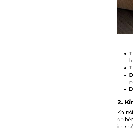
T
l
T
Đ
n
D
2. K
Khi nó
độ bền
inox c