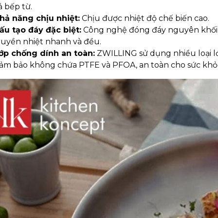
ả bếp từ.
hả năng chịu nhiệt:
Chịu được nhiệt độ chế biến cao.
ấu tạo đáy đặc biệt:
Công nghệ đóng đáy nguyên khối 
ruyền nhiệt nhanh và đều.
ớp chống dính an toàn:
ZWILLING sử dụng nhiều loại 
ảm bảo không chứa PTFE và PFOA, an toàn cho sức khỏ