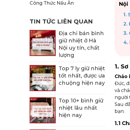
KHUI RƯỢU, NÚT CHAI
BÌNH TRÀ
Công Thức Nấu Ăn
Nội
1.
TIN TỨC LIÊN QUAN
2.
Địa chỉ bán bình
3.
giữ nhiệt ở Hà
4.
Nội uy tín, chất
lượng
1. S
Top 7 ly giữ nhiệt
tốt nhất, được ưa
Chảo 
chuộng hiện nay
Đức, đ
và chả
người 
Top 10+ bình giữ
Sau đâ
nhiệt lâu nhất
bạn:
hiện nay
1.1 C