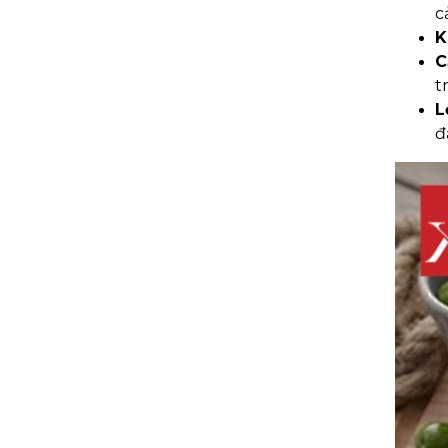
c
K
C
t
L
đ