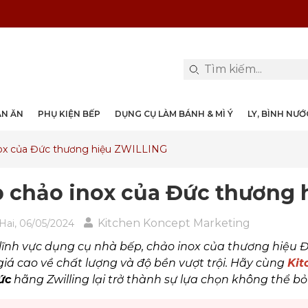
PHỤ KIỆN & TRANG TRÍ BÀN ĂN
DỤNG CỤ LÀM BÁNH & MÌ Ý
LY, BÌNH NƯỚC, DECANTER
DANH MỤC KHÁC
PHỤ KIỆN RƯỢU
PHỤ KIỆN BẾP
NỒI, CHẢO
DAO, KÉO
ÀN ĂN
PHỤ KIỆN BẾP
DỤNG CỤ LÀM BÁNH & MÌ Ý
LY, BÌNH NƯ
nox của Đức thương hiệu ZWILLING
 chảo inox của Đức thương 
Kitchen Koncept Marketing
Hai, 06/05/2024
lĩnh vực dụng cụ nhà bếp, chảo inox của thương hiệu Đ
iá cao về chất lượng và độ bền vượt trội. Hãy cùng
Kit
ức
hãng Zwilling lại trở thành sự lựa chọn không thể bỏ