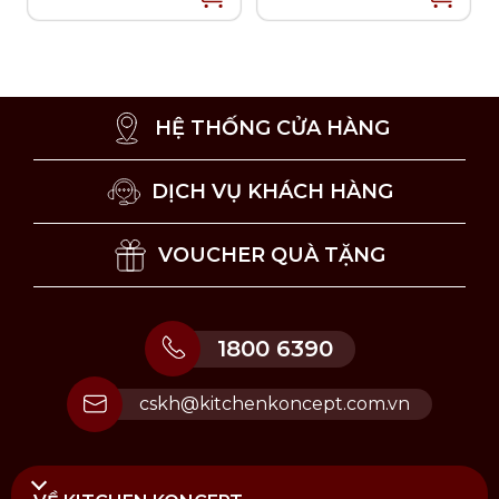
Khuyến khích vệ sinh sản phẩm bằng tay.
Không vệ sinh chảo bằng đồ chà xoong.
Bảo quản sản phẩm nơi thoáng mát, khô ráo.
HỆ THỐNG CỬA HÀNG
DỊCH VỤ KHÁCH HÀNG
VOUCHER QUÀ TẶNG
1800 6390
cskh@kitchenkoncept.com.vn