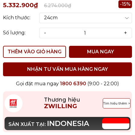
-15%
5.332.900₫
6.274.000₫
Kích thước:
-
+
Số lượng:
THÊM VÀO GIỎ HÀNG
MUA NGAY
NHẬN TƯ VẤN MUA HÀNG NGAY
Gọi đặt mua ngay
1800 6390
(9:00 - 22:00)
Thương hiệu
Tìm hiểu thêm >
ZWILLING
INDONESIA
SẢN XUẤT TẠI: